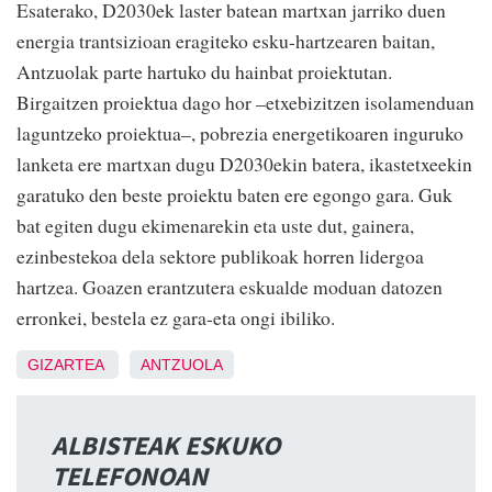
Esaterako, D2030ek laster
batean martxan jarriko duen
energia trantsizioan eragiteko
esku-hartzearen baitan,
Antzuolak parte hartuko du
hainbat proiektutan.
Birgaitzen proiektua dago hor
–etxebizitzen isolamenduan
laguntzeko proiektua–,
pobrezia energetikoaren
inguruko
lanketa ere martxan
dugu D2030ekin batera,
ikastetxeekin
garatuko den
beste proiektu baten ere
egongo gara. Guk
bat egiten
dugu ekimenarekin eta uste
dut, gainera,
ezinbestekoa dela
sektore publikoak horren
lidergoa
hartzea. Goazen
erantzutera eskualde moduan
datozen
erronkei, bestela ez
gara-eta ongi ibiliko
.
GIZARTEA
ANTZUOLA
ALBISTEAK ESKUKO
TELEFONOAN