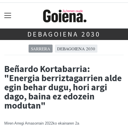
DEBAGOIENA 2030
SARRERA
DEBAGOIENA 2030
Beñardo Kortabarria:
"Energia berriztagarrien alde
egin behar dugu, hori argi
dago, baina ez edozein
modutan"
Miren Arregi Amasorrain
2022ko ekainaren 2a