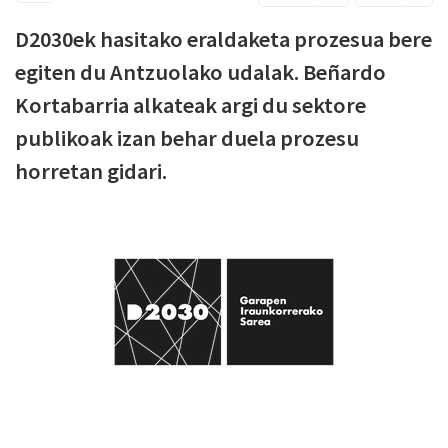
D2030ek hasitako eraldaketa prozesua bere
egiten du
A
ntzuolako
u
dalak. Beñardo
Kortabarria
a
lkateak
argi du sektore
publikoak izan behar duela prozesu
horretan gidari.