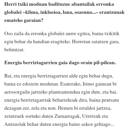
Herri txiki moduan badituzue
abantailak erronka
globalei –
klima, inklusioa, lana, osasuna...–
erantzunak
emateko garaian?
Oso zaila da erronka globalei
aurre egitea, baina txikitik
egin behar da handian
eragiteko. Horretan saiatzen
gara,
behintzat.
Energia berriztagarrien gaia dago
orain pil-pilean.
Bai, eta energia
berriztagarrien alde egin
behar dugu,
baina ez edozein
modutan. Esaterako, Irimo
gainean bi
aerosorgailu
jartzeko planteamendua egin
dute, eta bai,
energia
berriztagarriak beharrekoak
dira, baina pentsatu
dezagun
zer, zela eta non. Hemen bi
erraldoi jartzea,
zeintzuek
sortuko duten Zumarragak,
Urretxuk eta
Antzuolak behar
duten energia baino askoz
gehiago...