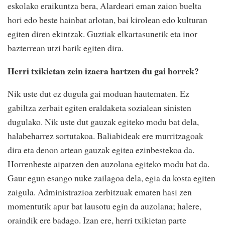
eskolako eraikuntza
bera, Alardeari eman zaion
buelta
hori edo beste hainbat
arlotan, bai kirolean edo
kulturan
egiten diren
ekintzak. Guztiak
elkartasunetik eta inor
bazterrean utzi barik egiten
dira.
Herri txikietan zein izaera hartzen
du gai horrek?
Nik uste dut ez dugula gai
moduan hautematen. Ez
gabiltza zerbait egiten
eraldaketa sozialean sinisten
dugulako. Nik uste dut gauzak
egiteko modu bat dela,
halabeharrez sortutakoa.
Baliabideak ere murritzagoak
dira eta denon artean gauzak
egitea ezinbestekoa da.
Horrenbeste aipatzen den
auzolana egiteko modu bat da.
Gaur egun esango nuke
zailagoa dela, egia da kosta
egiten
zaigula. Administrazioa
zerbitzuak ematen hasi zen
momentutik apur bat lausotu
egin da auzolana; halere,
oraindik ere badago. Izan ere,
herri txikietan parte