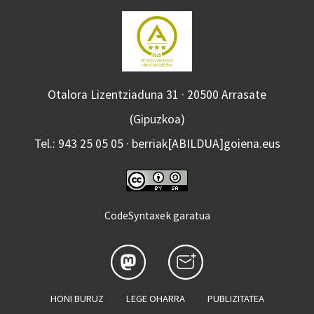
Otalora Lizentziaduna 31 · 20500 Arrasate
(Gipuzkoa)
Tel.: 943 25 05 05 · berriak[ABILDUA]goiena.eus
CodeSyntaxek garatua
HONI BURUZ
LEGE OHARRA
PUBLIZITATEA