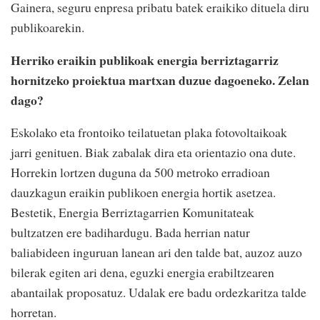
Gainera, seguru
enpresa pribatu batek eraikiko
dituela diru
publikoarekin.
Herriko eraikin publikoak energia
berriztagarriz
hornitzeko
proiektua martxan duzue
dagoeneko.
Zelan
dago?
Eskolako eta frontoiko
teilatuetan plaka
fotovoltaikoak
jarri genituen.
Biak zabalak dira eta
orientazio ona dute.
Horrekin
lortzen duguna da 500 metroko
erradioan
dauzkagun eraikin
publikoen energia hortik
asetzea.
Bestetik, Energia
Berriztagarrien Komunitateak
bultzatzen ere badihardugu.
Bada herrian natur
baliabideen inguruan lanean
ari den talde bat, auzoz auzo
bilerak egiten ari dena, eguzki
energia erabiltzearen
abantailak proposatuz. Udalak
ere badu ordezkaritza talde
horretan
.