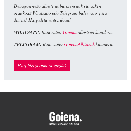
Debagoieneko albiste nabarmenenak eta azken
ordukoak Whatsapp edo Telegram bidez jaso gura
dituzu? Harpidetu zaitez doan!
WHATSAPP:
Batu zaitez
Goiena
albisteen kanalera.
TELEGRAM:
Batu zaitez
GoienaAlbisteak
kanalera.
Harpidetza aukera guztiak