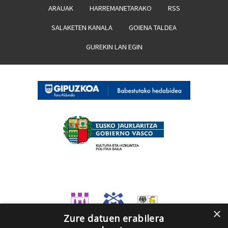
ARAUAK
HARREMANETARAKO
RSS
SALAKETEN KANALA
GOIENA TALDEA
GUREKIN LAN EGIN
×
Zure datuen erabilera