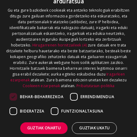
arduratsua
Gu eta gure bazkideek cookieak eta antzeko teknologiak erabiltzen
ditugu zure gailuan informazioa gordetzeko eta eskuratzeko, eta
datu pertsonalak tratatzeko (adibidez, zure IP helbidea,
identifikatzaile bakarrak eta nabigazio-datuak), iragarki eta eduki
pertsonalizatuak eskaintzeko, iragarkiak eta edukia neurtzeko,
audientziaren inguruko ikuspegiak lortzeko eta zerbitzuak
hobetzeko.
Hirugarrenen hornitzaileek (4)
zure datuak ere trata
ditzakete helburu hauetarako eta beste batzuetarako, besteak beste
kokapen geografiko zehatzeko datuak eta gailuaren ezaugarriak
erabiliz. Zure aukerak webgune honi soilik aplikatzen zaizkio.
Hornitzaile batzuek baimena beharrean interes legitimoa oinarri
gisa erabil dezakete; aurka egiteko eskubidea duzu
Iragarkien
ezarpenak
atalean. Zure baimena edozein unetan ken dezakezu
Cookieen ezarpenak
atalean.
Pribatutasun-politika
BEHAR-BEHARREZKOA
ERRENDIMENDUA
BIDERATZEA
FUNTZIONALTASUNA
GUZTIAK ONARTU
GUZTIAK UKATU