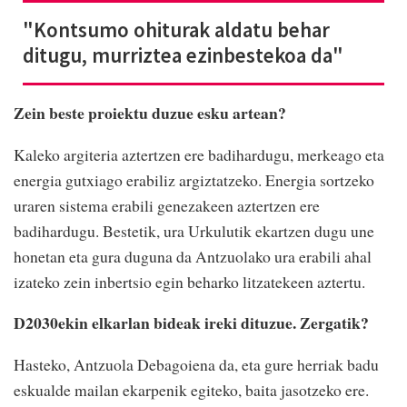
"Kontsumo ohiturak aldatu behar
ditugu, murriztea ezinbestekoa da"
Zein beste proiektu duzue esku
artean?
Kaleko argiteria aztertzen ere
badihardugu, merkeago eta
energia gutxiago erabiliz
argiztatzeko. Energia sortzeko
uraren sistema erabili
genezakeen aztertzen ere
badihardugu. Bestetik, ura
Urkulutik ekartzen dugu une
honetan eta gura duguna da
Antzuolako ura erabili ahal
izateko zein inbertsio egin
beharko litzatekeen aztertu.
D2030ekin elkarlan bideak ireki
dituzue. Zergatik?
Hasteko, Antzuola Debagoiena
da, eta gure herriak badu
eskualde mailan ekarpenik
egiteko, baita jasotzeko ere.