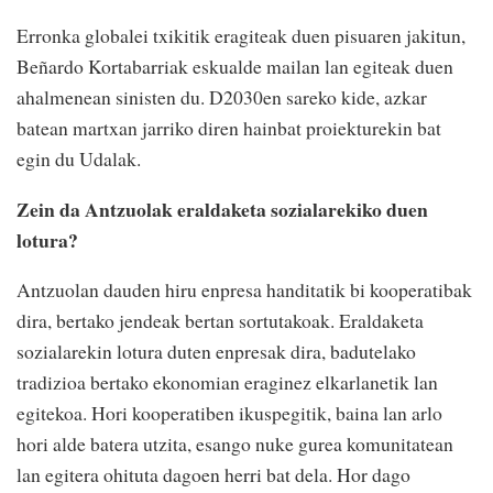
Erronka globalei txikitik
eragiteak duen pisuaren
jakitun,
Beñardo Kortabarriak
eskualde mailan lan egiteak
duen
ahalmenean sinisten du.
D2030en sareko kide, azkar
batean martxan jarriko diren
hainbat proiekturekin bat
egin
du Udalak.
Zein da Antzuolak eraldaketa
sozialarekiko duen
lotura?
Antzuolan dauden hiru
enpresa handitatik bi
kooperatibak
dira, bertako
jendeak bertan sortutakoak.
Eraldaketa
sozialarekin lotura
duten enpresak dira,
badutelako
tradizioa bertako
ekonomian eraginez
elkarlanetik lan
egitekoa. Hori
kooperatiben ikuspegitik,
baina lan arlo
hori alde batera
utzita, esango nuke gurea
komunitatean
lan egitera
ohituta dagoen herri bat dela.
Hor dago