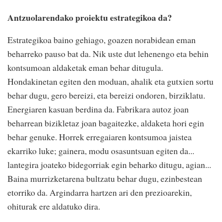
Antzuolarendako proiektu
estrategikoa da?
Estrategikoa baino gehiago,
goazen norabidean eman
beharreko pauso bat da. Nik
uste dut lehenengo eta behin
kontsumoan aldaketak eman
behar ditugula.
Hondakinetan
egiten den moduan, ahalik eta
gutxien sortu
behar dugu, gero
bereizi, eta bereizi ondoren,
birziklatu.
Energiaren kasuan
berdina da. Fabrikara autoz
joan
beharrean bizikletaz joan
bagaitezke, aldaketa hori egin
behar genuke. Horrek
erregaiaren kontsumoa jaistea
ekarriko luke; gainera, modu
osasuntsuan egiten da...
lantegira joateko bidegorriak
egin beharko ditugu, agian...
Baina murrizketarena bultzatu
behar dugu, ezinbestean
etorriko da. Argindarra
hartzen ari den prezioarekin,
ohiturak ere aldatuko dira.