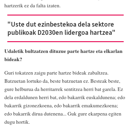
hartzerik
ez da falta izaten.
"Uste dut ezinbestekoa dela sektore
publikoak D2030en lidergoa hartzea"
Udaletik bultzatzen dituzue parte
hartze eta elkarlan
bideak?
Guri tokatzen zaigu parte
hartze bideak zabaltzea.
Batzuetan lortuko da, beste
batzuetan ez. Besteak beste,
gure helburua da herritarrek
sentitzea herri bat garela. Ez
dela erdaldunen herri bat, edo
bakarrik euskaldunena; edo
bakarrik gizonezkoena, edo
bakarrik emakumezkoena;
edo
bakarrik dirua dutenena...
Guk gure ekarpena egiten
dugu hortik.