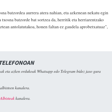
osna batzordea aurrera atera nahian, eta azkenean nekatu egin
 txosna batzorde bat sortzea da, herritik eta herriarentzako
artean antolatutakoa, honen faltan ez gaudela aprobetxatuaz",
 TELEFONOAN
ak eta azken ordukoak Whatsapp edo Telegram bidez jaso gura
albisteen kanalera.
Albisteak
kanalera.