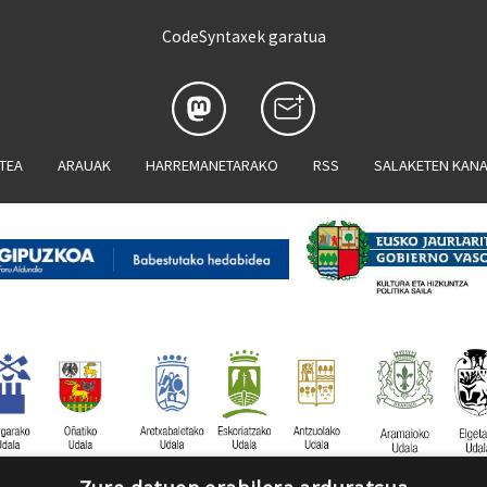
CodeSyntaxek garatua
ATEA
ARAUAK
HARREMANETARAKO
RSS
SALAKETEN KAN