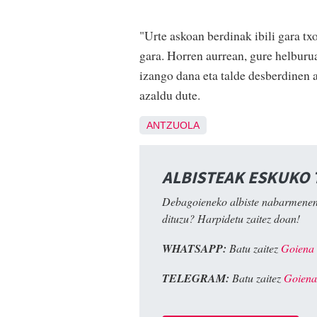
"Urte askoan berdinak ibili gara tx
gara. Horren aurrean, gure helburua
izango dana eta talde desberdinen 
azaldu dute.
ANTZUOLA
ALBISTEAK ESKUKO
Debagoieneko albiste nabarmenen
dituzu? Harpidetu zaitez doan!
WHATSAPP:
Batu zaitez
Goiena
TELEGRAM:
Batu zaitez
Goiena