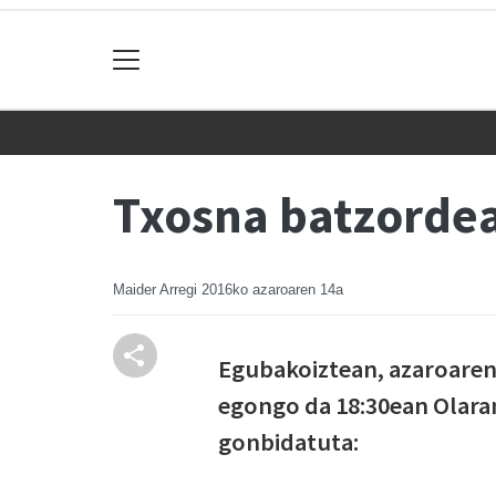
Txosna batzordea
Maider Arregi
2016ko azaroaren 14a
Egubakoiztean, azaroaren
egongo da 18:30ean Olara
gonbidatuta: