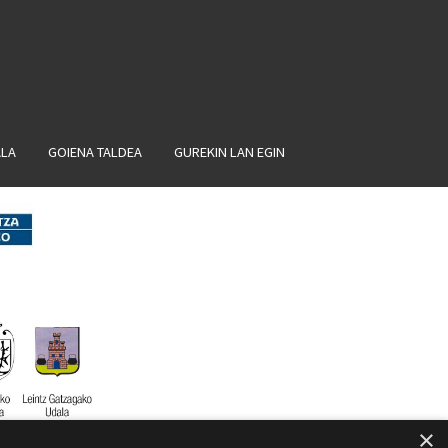
ALA
GOIENA TALDEA
GUREKIN LAN EGIN
×