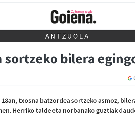
ANTZUOLA
 sortzeko bilera eging
 18an, txosna batzordea sortzeko asmoz, biler
nen. Herriko talde eta norbanako guztiak daud