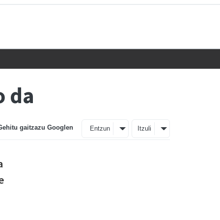
o da
Gehitu gaitzazu Googlen
Entzun
Itzuli
a
e