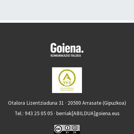
Otalora Lizentziaduna 31 · 20500 Arrasate (Gipuzkoa)
Tel.: 943 25 05 05 · berriak[ABILDUA]goiena.eus