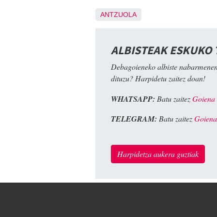
ANTZUOLA
ALBISTEAK ESKUKO
Debagoieneko albiste nabarmenen
dituzu? Harpidetu zaitez doan!
WHATSAPP:
Batu zaitez
Goiena
TELEGRAM:
Batu zaitez
Goiena
Harpidetza aukera guztiak