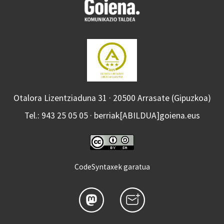
Otalora Lizentziaduna 31 · 20500 Arrasate (Gipuzkoa)
Tel.: 943 25 05 05 · berriak[ABILDUA]goiena.eus
CodeSyntaxek garatua