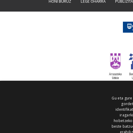
HONI BURUZ
LEGE OHARRA
PUBLIZIT
Gu eta gure
gordet
identifika
iragark
hobetzeko
beste batzu
erabili