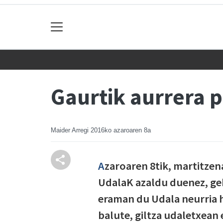
Gaurtik aurrera p
Maider Arregi
2016ko azaroaren 8a
A
zaroaren 8tik, martitzena
UdalaK azaldu duenez, geh
eraman du Udala neurria h
balute, giltza udaletxean