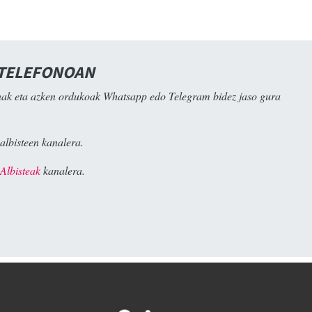
 TELEFONOAN
ak eta azken ordukoak Whatsapp edo Telegram bidez jaso gura
albisteen kanalera.
Albisteak
kanalera.