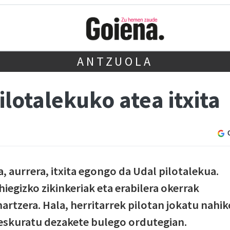
ANTZUOLA
ilotalekuko atea itxita
, aurrera, itxita egongo da Udal pilotalekua.
iegizko zikinkeriak eta erabilera okerrak
artzera. Hala, herritarrek pilotan jokatu nahik
 eskuratu dezakete bulego ordutegian.