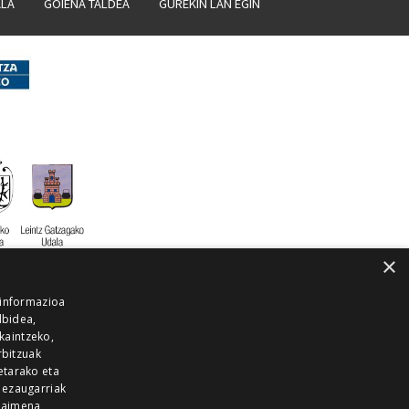
ALA
GOIENA TALDEA
GUREKIN LAN EGIN
×
 informazioa
lbidea,
skaintzeko,
rbitzuak
etarako eta
 ezaugarriak
 baimena