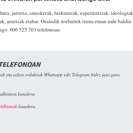
tura, jatorria, sineskerak, hizkuntzak, esperientziak, ideologiak
k, ametsak etabar. Oraindik norbaitek izena eman nahi baldin
iago: 606 325 703 telefonoan.
 TELEFONOAN
ak eta azken ordukoak Whatsapp edo Telegram bidez jaso gura
albisteen kanalera.
Albisteak
kanalera.