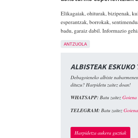
Elikagaiak, ohiturak, bizipenak, kul
esperantzak, borrokak, sentimendua
badu, garaiz dabil. Informazio geh
ANTZUOLA
ALBISTEAK ESKUKO
Debagoieneko albiste nabarmenen
dituzu? Harpidetu zaitez doan!
WHATSAPP:
Batu zaitez
Goiena
TELEGRAM:
Batu zaitez
Goiena
Harpidetza aukera guztiak