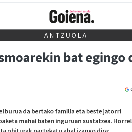
ANTZUOLA
asmoarekin bat egingo
lburua da bertako familia eta beste jatorri
paketa mahai baten inguruan sustatzea. Horre
ta ohiturak partekatu ahal izango dira: