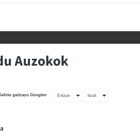
 du Auzokok
Gehitu gaitzazu Googlen
Entzun
Itzuli
la