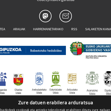
ATEA
ARAUAK
HARREMANETARAKO
RSS
SALAKETEN KAN
Zure datuen erabilera arduratsua
 bazkideek cookieak eta antzeko teknologiak erabiltzen ditugu zure gailuan