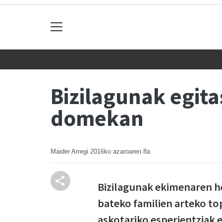
Bizilagunak egit
domekan
Maider Arregi
2016ko azaroaren 8a
Bizilagunak ekimenaren he
bateko familien arteko to
askotariko esperientziak e