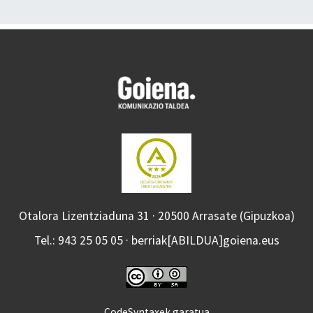
Otalora Lizentziaduna 31 · 20500 Arrasate (Gipuzkoa)
Tel.: 943 25 05 05 · berriak[ABILDUA]goiena.eus
CodeSyntaxek garatua