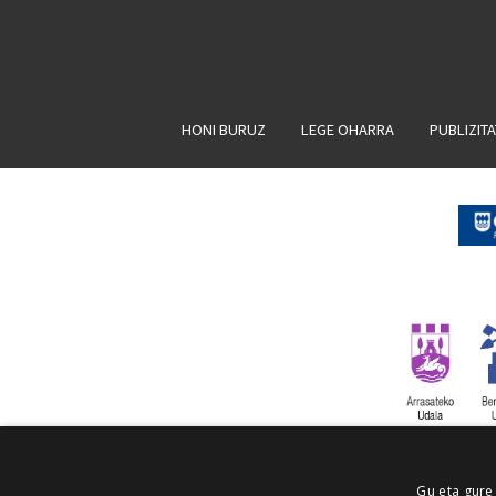
HONI BURUZ
LEGE OHARRA
PUBLIZIT
Gu eta gure