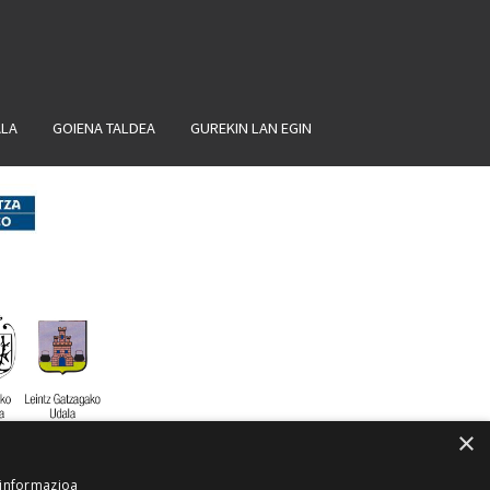
ALA
GOIENA TALDEA
GUREKIN LAN EGIN
×
 informazioa