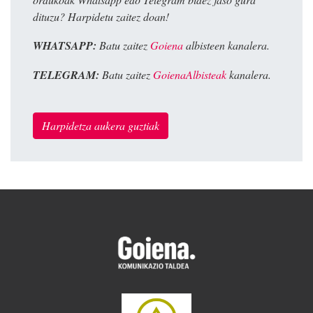
dituzu? Harpidetu zaitez doan!
WHATSAPP:
Batu zaitez
Goiena
albisteen kanalera.
TELEGRAM:
Batu zaitez
GoienaAlbisteak
kanalera.
Harpidetza aukera guztiak