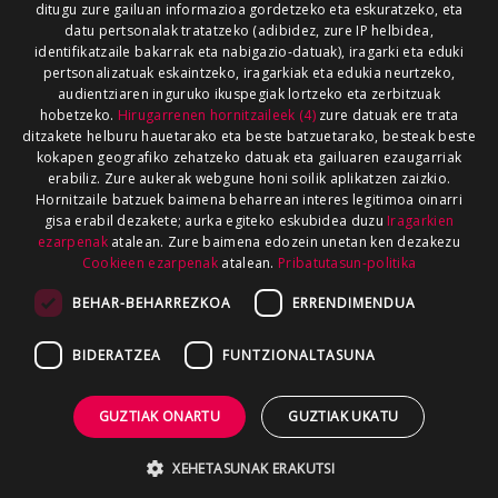
ditugu zure gailuan informazioa gordetzeko eta eskuratzeko, eta
datu pertsonalak tratatzeko (adibidez, zure IP helbidea,
identifikatzaile bakarrak eta nabigazio-datuak), iragarki eta eduki
pertsonalizatuak eskaintzeko, iragarkiak eta edukia neurtzeko,
audientziaren inguruko ikuspegiak lortzeko eta zerbitzuak
hobetzeko.
Hirugarrenen hornitzaileek (4)
zure datuak ere trata
ditzakete helburu hauetarako eta beste batzuetarako, besteak beste
kokapen geografiko zehatzeko datuak eta gailuaren ezaugarriak
erabiliz. Zure aukerak webgune honi soilik aplikatzen zaizkio.
Hornitzaile batzuek baimena beharrean interes legitimoa oinarri
gisa erabil dezakete; aurka egiteko eskubidea duzu
Iragarkien
ezarpenak
atalean. Zure baimena edozein unetan ken dezakezu
Cookieen ezarpenak
atalean.
Pribatutasun-politika
BEHAR-BEHARREZKOA
ERRENDIMENDUA
BIDERATZEA
FUNTZIONALTASUNA
GUZTIAK ONARTU
GUZTIAK UKATU
XEHETASUNAK ERAKUTSI