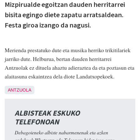
Mizpirualde egoitzan dauden herritarrei
bisita egingo diete zapatu arratsaldean.
Festa giroa izango da nagusi.
Merienda prestatuko dute eta musika herriko trikitilariek
jarriko dute. Helburua, bertan dauden herritarrei
Antzuolak ez dituela ahaztu adieraztea da eta poztasun eta
alaitasuna eskaintzea dela diote Landatxopekoek.
ANTZUOLA
ALBISTEAK ESKUKO
TELEFONOAN
Debagoieneko albiste nabarmenenak eta azken
ordukoak Whatsapp edo Telegram bidez jaso gura