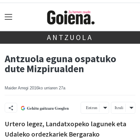
ANTZUOLA
Antzuola eguna ospatuko
dute Mizpirualden
Maider Arregi
2016ko urriaren 27a
Entzun
Itzuli
Gehitu gaitzazu Googlen
Urtero legez, Landatxopeko lagunek eta
Udaleko ordezkariek Bergarako