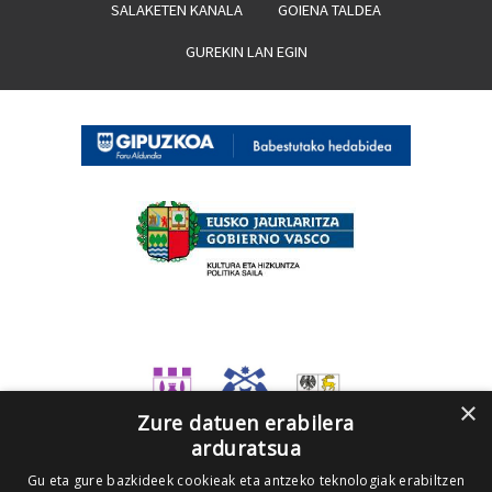
SALAKETEN KANALA
GOIENA TALDEA
GUREKIN LAN EGIN
×
Zure datuen erabilera
arduratsua
Gu eta gure bazkideek cookieak eta antzeko teknologiak erabiltzen