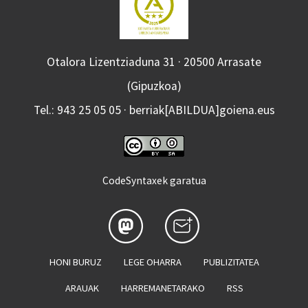
Otalora Lizentziaduna 31 · 20500 Arrasate
(Gipuzkoa)
Tel.: 943 25 05 05 · berriak[ABILDUA]goiena.eus
CodeSyntaxek garatua
HONI BURUZ
LEGE OHARRA
PUBLIZITATEA
ARAUAK
HARREMANETARAKO
RSS