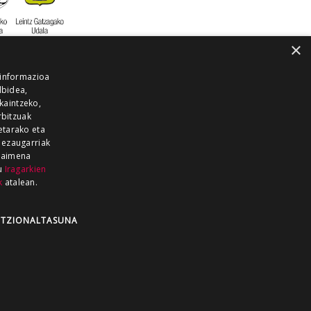
×
 informazioa
lbidea,
skaintzeko,
rbitzuak
etarako eta
 ezaugarriak
 baimena
zu
Iragarkien
k
atalean.
EITIA GUKA
AZKOITIA GUKA
BARRENA
GUKA
GUKA TELEBISTA
HIRUKA
TZIONALTASUNA
Z GUKA
ZUMAIA GUKA
28 KANALA