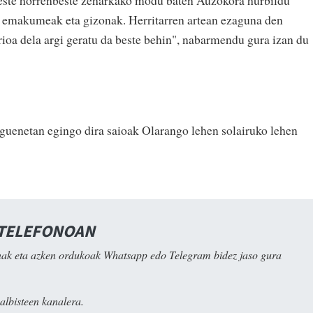
beste horrenbeste zeharkako modu baten Auzokora hurbildu
, emakumeak eta gizonak. Herritarren artean ezaguna den
rioa dela argi geratu da beste behin", nabarmendu gura izan du
eguenetan egingo dira saioak Olarango lehen solairuko lehen
 TELEFONOAN
ak eta azken ordukoak Whatsapp edo Telegram bidez jaso gura
albisteen kanalera.