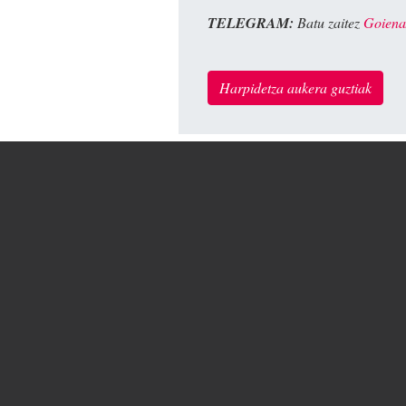
TELEGRAM:
Batu zaitez
Goiena
Harpidetza aukera guztiak