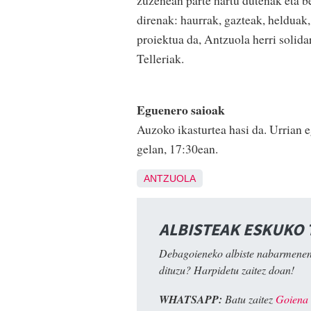
zuzenean parte hartu dutenak eta 
direnak: haurrak, gazteak, helduak
proiektua da, Antzuola herri solida
Telleriak.
Eguenero saioak
Auzoko ikasturtea hasi da. Urrian 
gelan, 17:30ean.
ANTZUOLA
ALBISTEAK ESKUKO
Debagoieneko albiste nabarmenen
dituzu? Harpidetu zaitez doan!
WHATSAPP:
Batu zaitez
Goiena