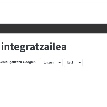
integratzailea
Gehitu gaitzazu Googlen
Entzun
Itzuli