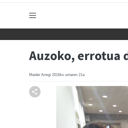
Auzoko, errotua 
Maider Arregi
2016ko urriaren 21a