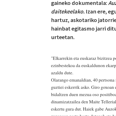
gaineko dokumentala:
Auz
daitekeelako.
Izan ere, eg
hartuz, askotariko jatorr
hainbat egitasmo jarri d
urteetan.
"Elkarrekin eta euskaraz bizitzea p
ezinbestekoa da euskaldunon ekarp
azaldu dute.
Olarango emanaldian, 40 pertsona i
guztiei eskerrik asko. Giro goxoan 
bidaltzen duen mezua oso positibo
dinamizatzailea den Maite Telleria
eskertu gura dut. Haiek gabe Auzok