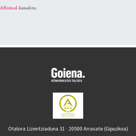
Albisteak
kanalera.
Otalora Lizentziaduna 31 · 20500 Arrasate (Gipuzkoa)