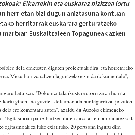
okoak: Elkarrekin eta euskaraz bizitzea lortu
un herrietan bizi dugun aniztasuna kontuan
ietako herritarrak euskarara gerturatzeko
itu martxan Euskaltzaleen Topaguneak azken
osiblea dela erakusten diguten proiektuak dira, eta horretarako
ena. Mezu hori zabaltzen laguntzeko egin da dokumentala",
nguru batu zen. "Dokumentala ikustera etorri ziren herritar
elkartu ginen, eta guztiek dokumentala hunkigarritzat jo zuten;
a dela ere komentatu zuten", azaldu du Auzoko ekimeneko
k. "Egitasmoan parte-hartzen duten auzotarren borondatezko l
o egitasmoak ez luke existituko. 20 pertsona inguru dira