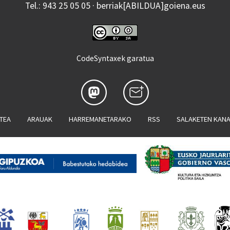
Tel.: 943 25 05 05 · berriak[ABILDUA]goiena.eus
CodeSyntaxek garatua
ATEA
ARAUAK
HARREMANETARAKO
RSS
SALAKETEN KAN