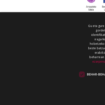
Gu eta gure
gordet
identifika
iragark
hobetzeko
beste batzu
erabili
beharrean 
ezarpen
AIARALDEA
AIKOR
AIURRI
ALEA
BEGITU
ERRAN
EUSKALERRIA IRRA
BEHAR-BEH
KRONIKA
MAILOPE
NOAUA
O