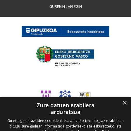
GUREKIN LAN EGIN
×
Zure datuen erabilera
arduratsua
Gu eta gure bazkideek cookieak eta antzeko teknologiak erabiltzen
ditugu zure gailuan informazioa gordetzeko eta eskuratzeko, eta