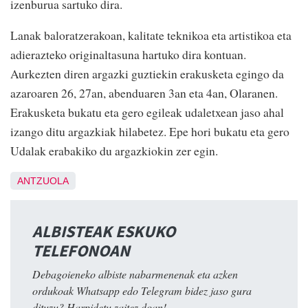
izenburua sartuko dira.
Lanak baloratzerakoan, kalitate teknikoa eta artistikoa eta
adierazteko originaltasuna hartuko dira kontuan.
Aurkezten diren argazki guztiekin erakusketa egingo da
azaroaren 26, 27an, abenduaren 3an eta 4an, Olaranen.
Erakusketa bukatu eta gero egileak udaletxean jaso ahal
izango ditu argazkiak hilabetez. Epe hori bukatu eta gero
Udalak erabakiko du argazkiokin zer egin.
ANTZUOLA
ALBISTEAK ESKUKO
TELEFONOAN
Debagoieneko albiste nabarmenenak eta azken
ordukoak Whatsapp edo Telegram bidez jaso gura
dituzu? Harpidetu zaitez doan!