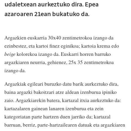
udaletxean aurkeztuko dira. Epea
azaroaren 21ean bukatuko da.
Argazkien euskarria 30x40 zentimetrokoa izango da
ezinbestez, eta kartoi finez eginikoa; kartoia krema edo
beige
kolorekoa izango da. Euskarri horren barruko
argazkiaren neurria, gehienez, 25x 35 zentimetrokoa
izango da.
Argazkiak egileari buruzko datu barik aurkeztuko dira,
baina argazki bakoitzari atze aldean izenburua ipiniko
zaio. Argazkiarekin batera, kartazal itxia aurkeztuko da:
kartazalaren gainean lanaren izenburua eta zein
kategoriatan parte hartzen duen jarriko da; kartazal
barruan, berriz, parte-hartzailearen datuak eta argazkiaren