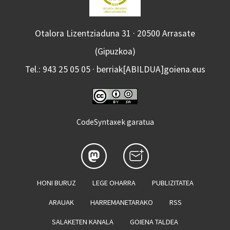
Otalora Lizentziaduna 31 · 20500 Arrasate
(Gipuzkoa)
Tel.: 943 25 05 05 · berriak[ABILDUA]goiena.eus
CodeSyntaxek garatua
HONI BURUZ
LEGE OHARRA
PUBLIZITATEA
ARAUAK
HARREMANETARAKO
RSS
SALAKETEN KANALA
GOIENA TALDEA