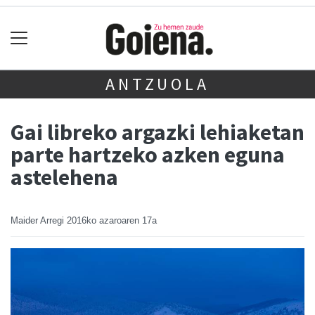
ANTZUOLA
Gai libreko argazki lehiaketan
parte hartzeko azken eguna
astelehena
Maider Arregi
2016ko azaroaren 17a