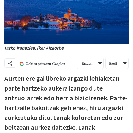
Iazko irabazlea, Iker Aizkorbe
Entzun
Itzuli
Gehitu gaitzazu Googlen
Aurten ere gai libreko argazki lehiaketan
parte hartzeko aukera izango dute
antzuolarrek edo herria bizi direnek. Parte-
hartzaile bakoitzak gehienez, hiru argazki
aurkeztuko ditu. Lanak koloretan edo zuri-
beltzean aurkez daitezke. Lanak