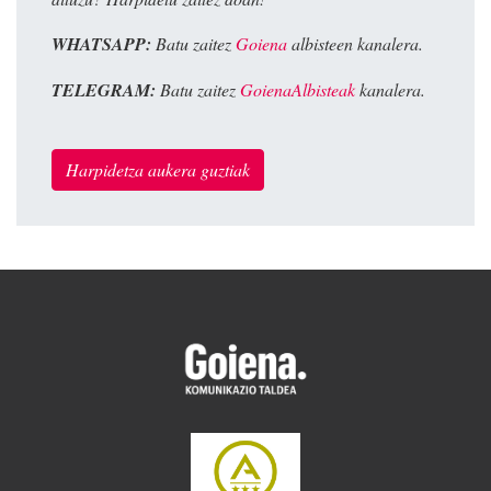
WHATSAPP:
Batu zaitez
Goiena
albisteen kanalera.
TELEGRAM:
Batu zaitez
GoienaAlbisteak
kanalera.
Harpidetza aukera guztiak