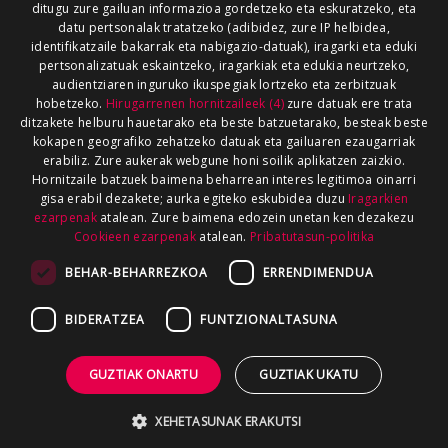
ditugu zure gailuan informazioa gordetzeko eta eskuratzeko, eta
datu pertsonalak tratatzeko (adibidez, zure IP helbidea,
identifikatzaile bakarrak eta nabigazio-datuak), iragarki eta eduki
pertsonalizatuak eskaintzeko, iragarkiak eta edukia neurtzeko,
audientziaren inguruko ikuspegiak lortzeko eta zerbitzuak
hobetzeko.
Hirugarrenen hornitzaileek (4)
zure datuak ere trata
ditzakete helburu hauetarako eta beste batzuetarako, besteak beste
kokapen geografiko zehatzeko datuak eta gailuaren ezaugarriak
erabiliz. Zure aukerak webgune honi soilik aplikatzen zaizkio.
Hornitzaile batzuek baimena beharrean interes legitimoa oinarri
gisa erabil dezakete; aurka egiteko eskubidea duzu
Iragarkien
ezarpenak
atalean. Zure baimena edozein unetan ken dezakezu
Cookieen ezarpenak
atalean.
Pribatutasun-politika
BEHAR-BEHARREZKOA
ERRENDIMENDUA
BIDERATZEA
FUNTZIONALTASUNA
GUZTIAK ONARTU
GUZTIAK UKATU
XEHETASUNAK ERAKUTSI