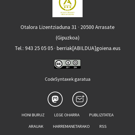
Otalora Lizentziaduna 31 · 20500 Arrasate
(Gipuzkoa)
Tel.: 943 25 05 05 · berriak[ABILDUA]goiena.eus
CodeSyntaxek garatua
HONI BURUZ
LEGE OHARRA
PUBLIZITATEA
ARAUAK
HARREMANETARAKO
RSS