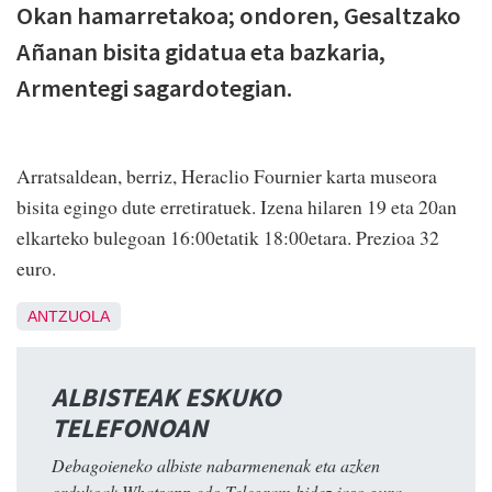
Okan hamarretakoa; ondoren, Gesaltzako
Añanan bisita gidatua eta bazkaria,
Armentegi sagardotegian.
Arratsaldean, berriz, Heraclio Fournier karta museora
bisita egingo dute erretiratuek. Izena hilaren 19 eta 20an
elkarteko bulegoan 16:00etatik 18:00etara. Prezioa 32
euro.
ANTZUOLA
ALBISTEAK ESKUKO
TELEFONOAN
Debagoieneko albiste nabarmenenak eta azken
ordukoak Whatsapp edo Telegram bidez jaso gura