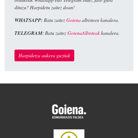
dituzu? Harpidetu zaitez doan!
WHATSAPP:
Batu zaitez
Goiena
albisteen kanalera.
TELEGRAM:
Batu zaitez
GoienaAlbisteak
kanalera.
Harpidetza aukera guztiak