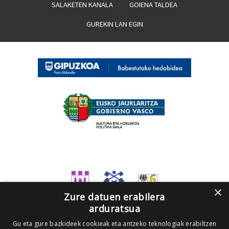
SALAKETEN KANALA
GOIENA TALDEA
GUREKIN LAN EGIN
×
Zure datuen erabilera
arduratsua
Gu eta gure bazkideek cookieak eta antzeko teknologiak erabiltzen