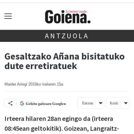
ANTZUOLA
Gesaltzako Añana bisitatuko
dute erretiratuek
Maider Arregi
2016ko irailaren 15a
Entzun
Itzuli
Gehitu gaitzazu Googlen
Irteera hilaren 28an egingo da (irteera
08:45ean geltokitik). Goizean, Langraitz-