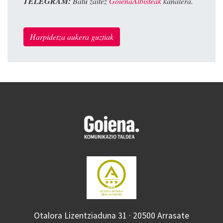
TELEGRAM:
Batu zaitez
GoienaAlbisteak
kanalera.
Harpidetza aukera guztiak
Otalora Lizentziaduna 31 · 20500 Arrasate