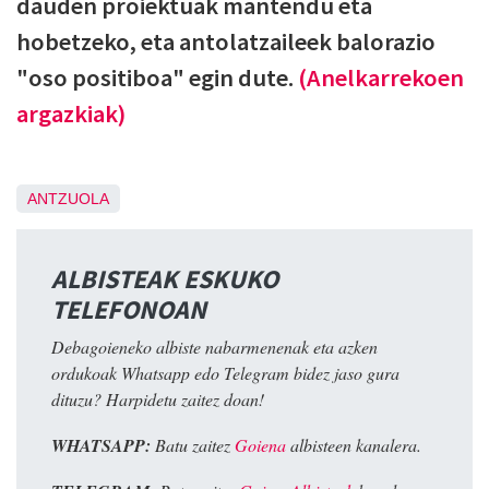
dauden proiektuak mantendu eta
hobetzeko, eta antolatzaileek balorazio
"oso positiboa" egin dute.
(Anelkarrekoen
argazkiak)
ANTZUOLA
ALBISTEAK ESKUKO
TELEFONOAN
Debagoieneko albiste nabarmenenak eta azken
ordukoak Whatsapp edo Telegram bidez jaso gura
dituzu? Harpidetu zaitez doan!
WHATSAPP:
Batu zaitez
Goiena
albisteen kanalera.