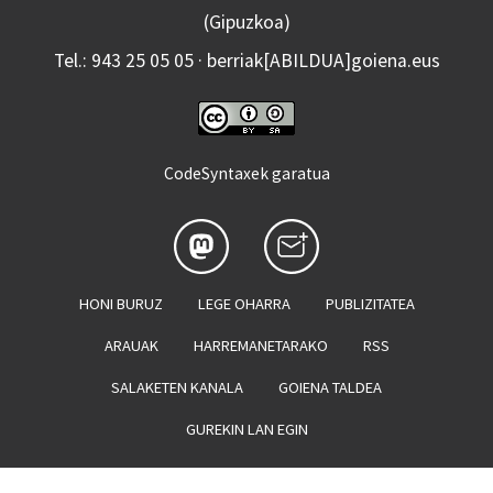
(Gipuzkoa)
Tel.: 943 25 05 05 · berriak[ABILDUA]goiena.eus
CodeSyntaxek garatua
HONI BURUZ
LEGE OHARRA
PUBLIZITATEA
ARAUAK
HARREMANETARAKO
RSS
SALAKETEN KANALA
GOIENA TALDEA
GUREKIN LAN EGIN