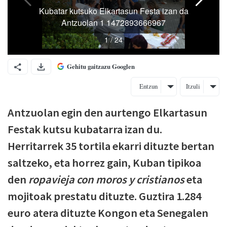
Gehitu gaitzazu Googlen
Entzun
Itzuli
Antzuolan egin den aurtengo Elkartasun
Festak kutsu kubatarra izan du.
Herritarrek 35 tortila ekarri dituzte bertan
saltzeko, eta horrez gain, Kuban tipikoa
den
ropavieja con moros y cristianos
eta
mojitoak prestatu dituzte. Guztira 1.284
euro atera dituzte Kongon eta Senegalen