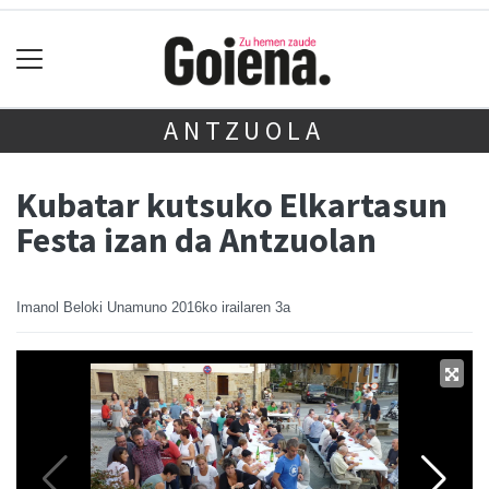
ANTZUOLA
Kubatar kutsuko Elkartasun
Festa izan da Antzuolan
Imanol Beloki Unamuno
2016ko irailaren 3a