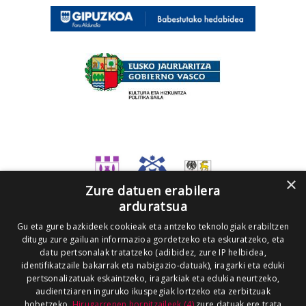
×
Zure datuen erabilera
arduratsua
Gu eta gure bazkideek cookieak eta antzeko teknologiak erabiltzen
ditugu zure gailuan informazioa gordetzeko eta eskuratzeko, eta
datu pertsonalak tratatzeko (adibidez, zure IP helbidea,
identifikatzaile bakarrak eta nabigazio-datuak), iragarki eta eduki
pertsonalizatuak eskaintzeko, iragarkiak eta edukia neurtzeko,
audientziaren inguruko ikuspegiak lortzeko eta zerbitzuak
hobetzeko.
Hirugarrenen hornitzaileek (4)
zure datuak ere trata