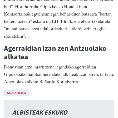
bati". Hori horrela, Gipuzkoako Hondakinen
Kontsortzioak eguenean egin behar duen batzarra "bertan
behera uzteko" eskatu du EH Bilduk, eta elkarrizketarako
"mahai bat osatzea udal ordezkari, alderdi zein eragile
sozialekin".
Agerraldian izan zen Antzuolako
alkatea
Donostian atzo, martitzena, egindako agerraldian
Gipuzkoako hainbat herrietako alkateak izan ziren, tartean,
Antzuolako alkate Beñardo Kortabarria.
ANTZUOLA
ALBISTEAK ESKUKO