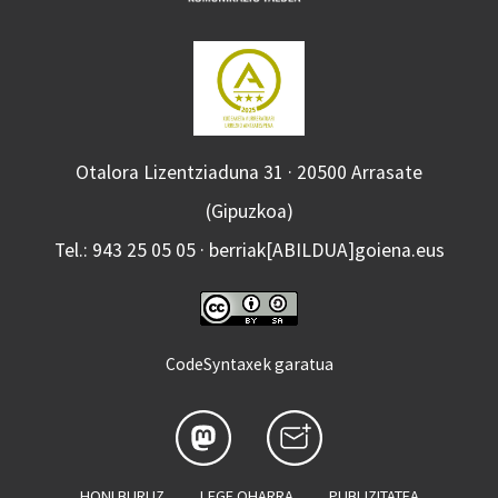
Otalora Lizentziaduna 31 · 20500 Arrasate
(Gipuzkoa)
Tel.: 943 25 05 05 · berriak[ABILDUA]goiena.eus
CodeSyntaxek garatua
HONI BURUZ
LEGE OHARRA
PUBLIZITATEA