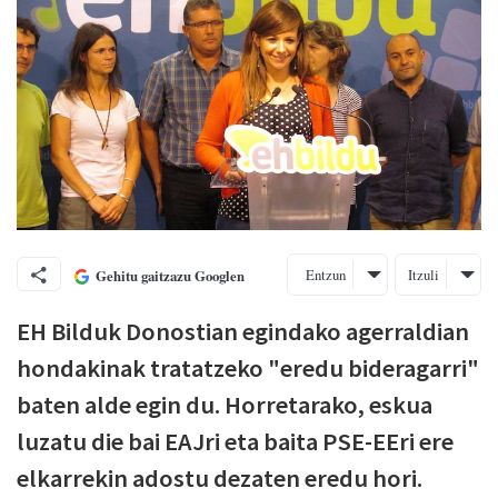
Entzun
Itzuli
Gehitu gaitzazu Googlen
EH Bilduk Donostian egindako agerraldian
hondakinak tratatzeko "eredu bideragarri"
baten alde egin du. Horretarako, eskua
luzatu die bai EAJri eta baita PSE-EEri ere
elkarrekin adostu dezaten eredu hori.