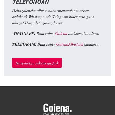
TELEFONOAN
Debagoieneko albiste nabarmenenak eta azken
ordukoak Whatsapp edo Telegram bidez jaso gura
dituzu? Harpidetu zaitez doan!
WHATSAPP:
Batu zaitez
Goiena
albisteen kanalera.
TELEGRAM:
Batu zaitez
GoienaAlbisteak
kanalera.
Harpidetza aukera guztiak