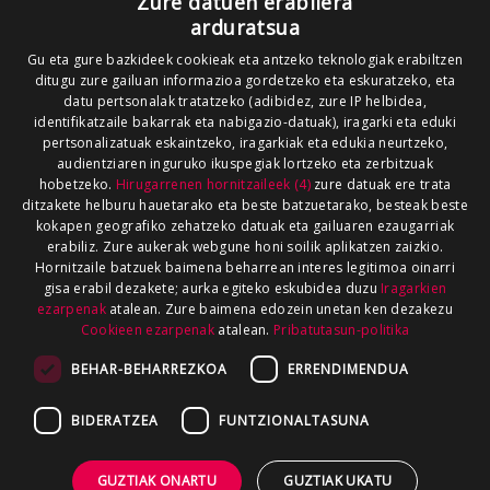
Zure datuen erabilera
arduratsua
Gu eta gure bazkideek cookieak eta antzeko teknologiak erabiltzen
ditugu zure gailuan informazioa gordetzeko eta eskuratzeko, eta
datu pertsonalak tratatzeko (adibidez, zure IP helbidea,
identifikatzaile bakarrak eta nabigazio-datuak), iragarki eta eduki
pertsonalizatuak eskaintzeko, iragarkiak eta edukia neurtzeko,
audientziaren inguruko ikuspegiak lortzeko eta zerbitzuak
hobetzeko.
Hirugarrenen hornitzaileek (4)
zure datuak ere trata
ditzakete helburu hauetarako eta beste batzuetarako, besteak beste
kokapen geografiko zehatzeko datuak eta gailuaren ezaugarriak
erabiliz. Zure aukerak webgune honi soilik aplikatzen zaizkio.
Hornitzaile batzuek baimena beharrean interes legitimoa oinarri
gisa erabil dezakete; aurka egiteko eskubidea duzu
Iragarkien
ezarpenak
atalean. Zure baimena edozein unetan ken dezakezu
Cookieen ezarpenak
atalean.
Pribatutasun-politika
BEHAR-BEHARREZKOA
ERRENDIMENDUA
BIDERATZEA
FUNTZIONALTASUNA
GUZTIAK ONARTU
GUZTIAK UKATU