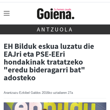
ANTZUOLA
EH Bilduk eskua luzatu die
EAJri eta PSE-EEri
hondakinak tratatzeko
"eredu bideragarri bat"
adosteko
Arantzazu Ezkibel Galdos
2016ko uztailaren 27a