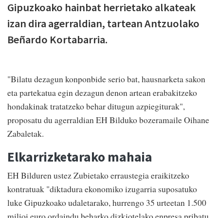
Gipuzkoako hainbat herrietako alkateak
izan dira agerraldian, tartean Antzuolako
Beñardo Kortabarria.
"Bilatu dezagun konponbide serio bat, hausnarketa sakon
eta partekatua egin dezagun denon artean erabakitzeko
hondakinak tratatzeko behar ditugun azpiegiturak",
proposatu du agerraldian EH Bilduko bozeramaile Oihane
Zabaletak.
Elkarrizketarako mahaia
EH Bilduren ustez Zubietako erraustegia eraikitzeko
kontratuak "diktadura ekonomiko izugarria suposatuko
luke Gipuzkoako udaletarako, hurrengo 35 urteetan 1.500
milioi euro ordaindu beharko dizkiotelako enpresa pribatu