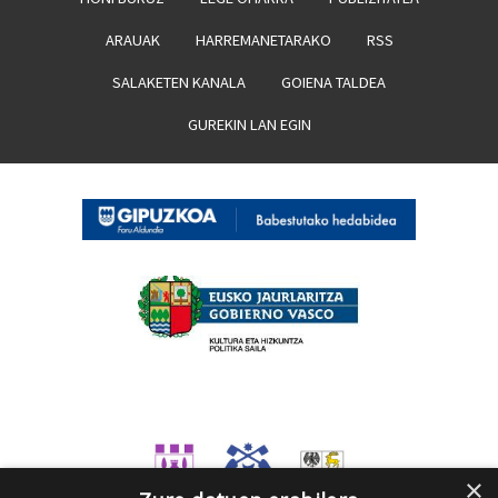
ARAUAK
HARREMANETARAKO
RSS
SALAKETEN KANALA
GOIENA TALDEA
GUREKIN LAN EGIN
×