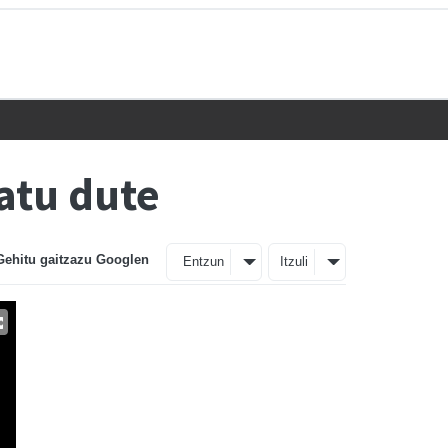
atu dute
Gehitu gaitzazu Googlen
Entzun
Itzuli