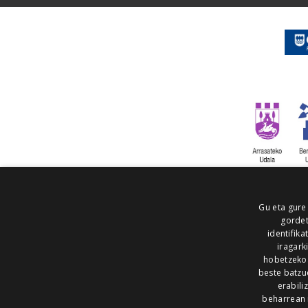
Gu eta gure
gordet
identifika
iragark
hobetzeko
beste batzu
erabili
beharrean 