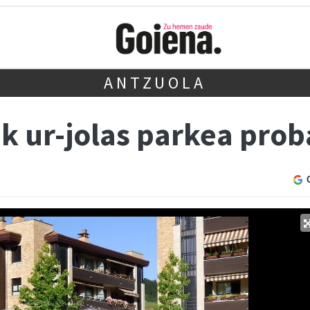
ANTZUOLA
 ur-jolas parkea prob