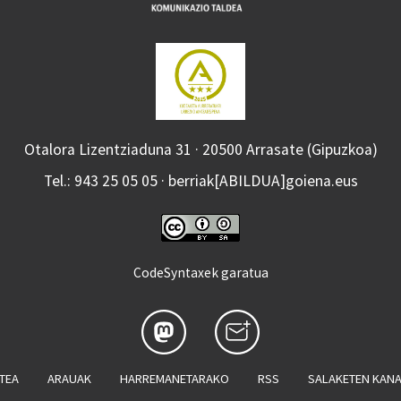
Otalora Lizentziaduna 31 · 20500 Arrasate (Gipuzkoa)
Tel.: 943 25 05 05 · berriak[ABILDUA]goiena.eus
CodeSyntaxek garatua
ATEA
ARAUAK
HARREMANETARAKO
RSS
SALAKETEN KAN