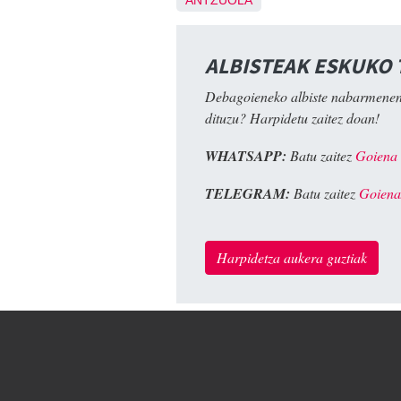
ANTZUOLA
ALBISTEAK ESKUKO
Debagoieneko albiste nabarmenen
dituzu? Harpidetu zaitez doan!
WHATSAPP:
Batu zaitez
Goiena
TELEGRAM:
Batu zaitez
Goiena
Harpidetza aukera guztiak