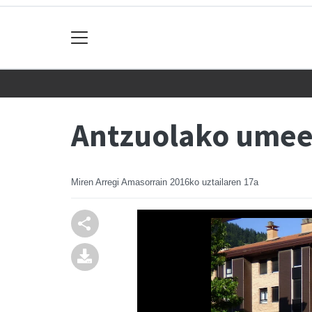
Antzuolako umeek
Miren Arregi Amasorrain
2016ko uztailaren 17a