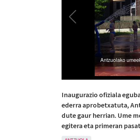
Inaugurazio ofiziala eguba
ederra aprobetxatuta, Ant
dute gaur herrian. Ume m
egitera eta primeran pasa