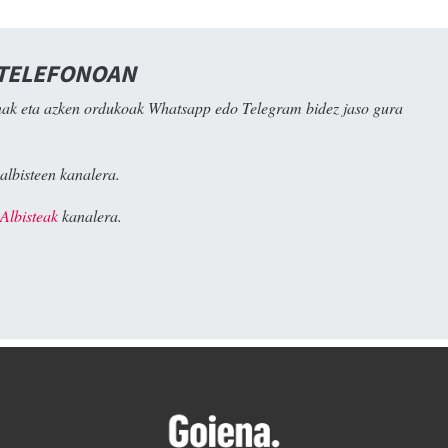
 TELEFONOAN
ak eta azken ordukoak Whatsapp edo Telegram bidez jaso gura
albisteen kanalera.
Albisteak
kanalera.