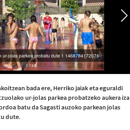
koitzean bada ere, Herriko jaiak eta eguraldi
zuolako ur-jolas parkea probatzeko aukera iz
ordoa batu da Sagasti auzoko parkean jolas
tu dute.