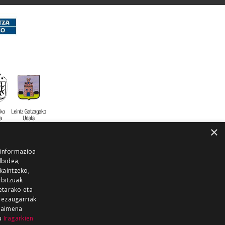
×
 informazioa
lbidea,
skaintzeko,
rbitzuak
etarako eta
 ezaugarriak
 baimena
zu
Iragarkien