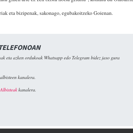
iak eta bizipenak, sakonago, egubakoitzeko Goienan.
 TELEFONOAN
ak eta azken ordukoak Whatsapp edo Telegram bidez jaso gura
albisteen kanalera.
Albisteak
kanalera.