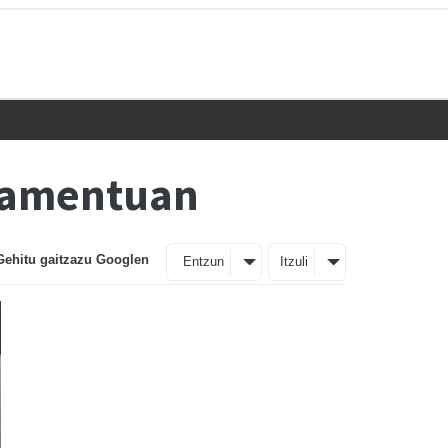
rlamentuan
Gehitu gaitzazu Googlen
Entzun
Itzuli