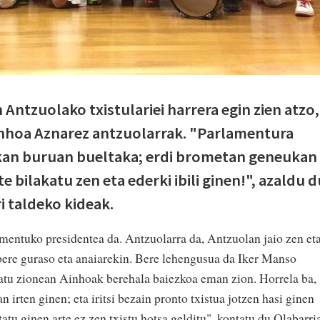
ntzuolako txistulariei harrera egin zien atzo,
nhoa Aznarez antzuolarrak. "Parlamentura
eukan buruan bueltaka; erdi brometan geneukan
te bilakatu zen eta ederki ibili ginen!", azaldu 
ri taldeko kideak.
entuko presidentea da. Antzuolarra da, Antzuolan jaio zen et
 bere guraso eta anaiarekin. Bere lehengusua da Iker Manso
ipatu zionean Ainhoak berehala baiezkoa eman zion. Horrela ba,
 irten ginen; eta iritsi bezain pronto txistua jotzen hasi ginen
atu ginen arte ez zen txistu hotsa gelditu", kontatu du Olabarri