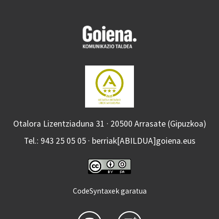
Otalora Lizentziaduna 31 · 20500 Arrasate (Gipuzkoa)
Tel.: 943 25 05 05 · berriak[ABILDUA]goiena.eus
CodeSyntaxek garatua