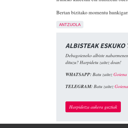
Bertan bizitako momentu hunkigarr
ANTZUOLA
ALBISTEAK ESKUKO
Debagoieneko albiste nabarmenen
dituzu? Harpidetu zaitez doan!
WHATSAPP:
Batu zaitez
Goiena
TELEGRAM:
Batu zaitez
Goiena
Harpidetza aukera guztiak