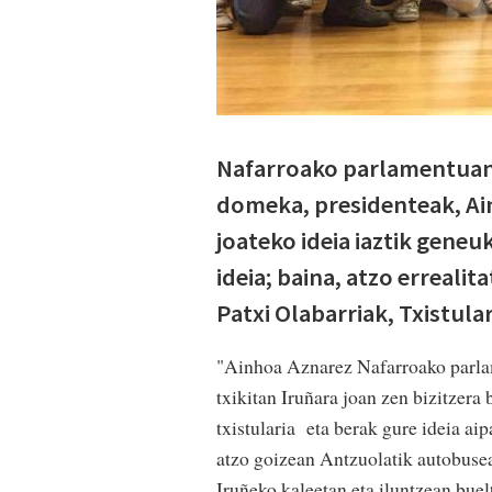
Nafarroako parlamentuan A
domeka, presidenteak, Ai
joateko ideia iaztik gen
ideia; baina, atzo errealita
Patxi Olabarriak, Txistula
"Ainhoa Aznarez Nafarroako parlam
txikitan Iruñara joan zen bizitzera
txistularia eta berak gure ideia a
atzo goizean Antzuolatik autobusean
Iruñeko kaleetan eta iluntzean buelt