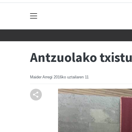
Antzuolako txist
Maider Arregi
2016ko uztailaren 11