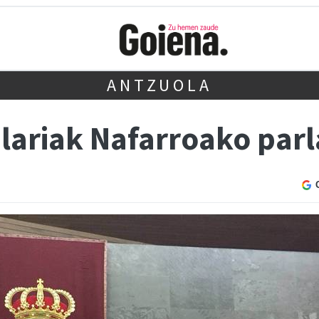
ANTZUOLA
ulariak Nafarroako pa