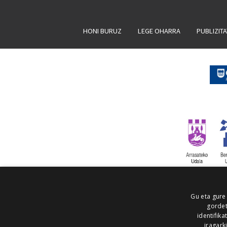
HONI BURUZ
LEGE OHARRA
PUBLIZIT
Gu eta gure
gordet
identifika
iragark