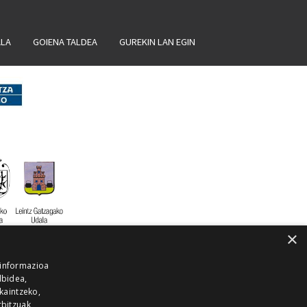
ALA
GOIENA TALDEA
GUREKIN LAN EGIN
×
 informazioa
lbidea,
skaintzeko,
rbitzuak