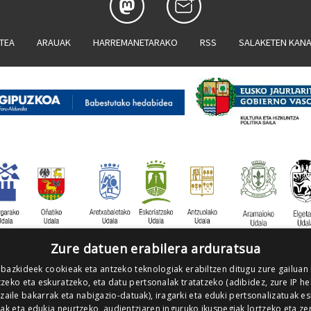
ATEA
ARAUAK
HARREMANETARAKO
RSS
SALAKETEN KAN
Zure datuen erabilera arduratsua
 bazkideek cookieak eta antzeko teknologiak erabiltzen ditugu zure gailuan
zeko eta eskuratzeko, eta datu pertsonalak tratatzeko (adibidez, zure IP he
tzaile bakarrak eta nabigazio-datuak), iragarki eta eduki pertsonalizatuak e
iak eta edukia neurtzeko, audientziaren inguruko ikuspegiak lortzeko eta ze