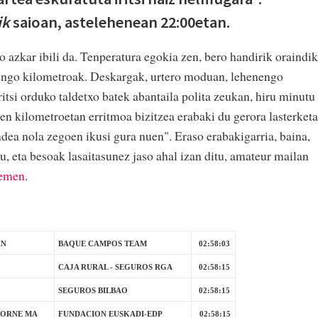
ik
saioan, astelehenean 22:00etan.
 azkar ibili da. Tenperatura egokia zen, bero handirik oraindik
enengo kilometroak. Deskargak, urtero moduan, lehenengo
ritsi orduko taldetxo batek abantaila polita zeukan, hiru minutu
en kilometroetan erritmoa bizitzea erabaki du gerora lasterketa
dea nola zegoen ikusi gura nuen". Eraso erabakigarria, baina,
, eta besoak lasaitasunez jaso ahal izan ditu, amateur mailan
emen
.
IN
BAQUE CAMPOS TEAM
02:58:03
CAJA RURAL - SEGUROS RGA
02:58:15
SEGUROS BILBAO
02:58:15
MORNE MA
FUNDACION EUSKADI-EDP
02:58:15