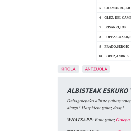
5
CHAMORRO,AR
6
GLEZ. DEL CAM
7
IRISARRI,JON
8
LOPEZ-COZAR,J
9
PRADO,SERGIO
10
LOPEZ,ANDRES
KIROLA
ANTZUOLA
ALBISTEAK ESKUKO
Debagoieneko albiste nabarmenen
dituzu? Harpidetu zaitez doan!
WHATSAPP:
Batu zaitez
Goiena