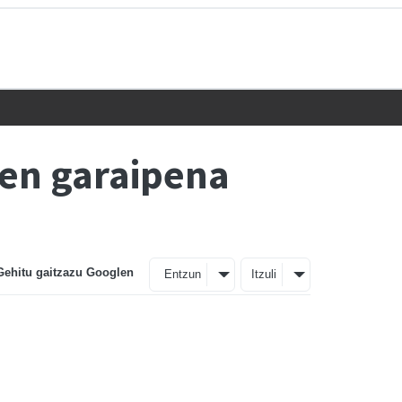
hen garaipena
Gehitu gaitzazu Googlen
Entzun
Itzuli