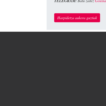
TELEGRAM:
Batu zaitez
Goiena
Harpidetza aukera guztiak