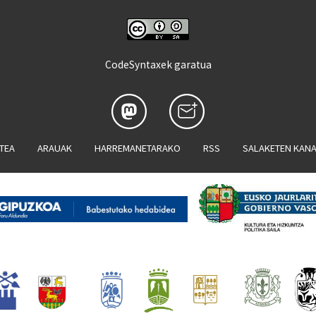
CodeSyntaxek garatua
ATEA
ARAUAK
HARREMANETARAKO
RSS
SALAKETEN KAN