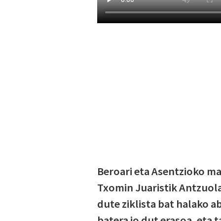
Beroari eta Asentzioko ma
Txomin Juaristik Antzuola
dute ziklista bat halako 
batera jo dut erasoa, eta t