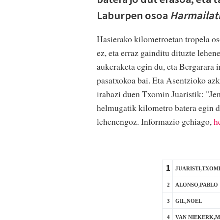
Laburpen osoa
Harmailat
Hasierako kilometroetan tropela oso
ez, eta erraz gainditu dituzte leh
aukeraketa egin du, eta Bergarara i
pasatxokoa bai. Eta Asentzioko azk
irabazi duen Txomin Juaristik: "Jen
helmugatik kilometro batera egin du
lehenengoz. Informazio gehiago,
h
1
JUARISTI,TXOM
2
ALONSO,PABLO
3
GIL,NOEL
4
VAN NIEKERK,