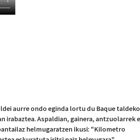
ldei aurre ondo eginda lortu du Baque taldeko
n irabaztea. Aspaldian, gainera, antzuolarrek 
abantailaz helmugaratzen ikusi: "Kilometro
artea eskuratuta iritsi naiz helmugara".