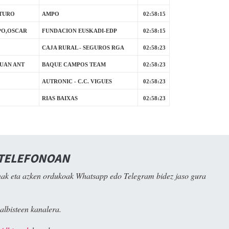
TURO
AMPO
02:58:15
PO,OSCAR
FUNDACION EUSKADI-EDP
02:58:15
CAJA RURAL - SEGUROS RGA
02:58:23
UAN ANT
BAQUE CAMPOS TEAM
02:58:23
AUTRONIC - C.C. VIGUES
02:58:23
RIAS BAIXAS
02:58:23
 TELEFONOAN
ak eta azken ordukoak Whatsapp edo Telegram bidez jaso gura
albisteen kanalera.