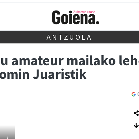
ANTZUOLA
du amateur mailako le
omin Juaristik