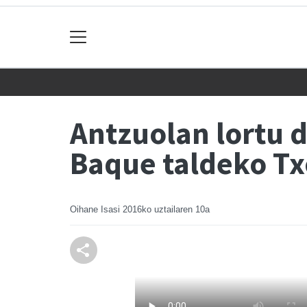
Antzuolan lortu 
Baque taldeko Tx
Oihane Isasi
2016ko uztailaren 10a