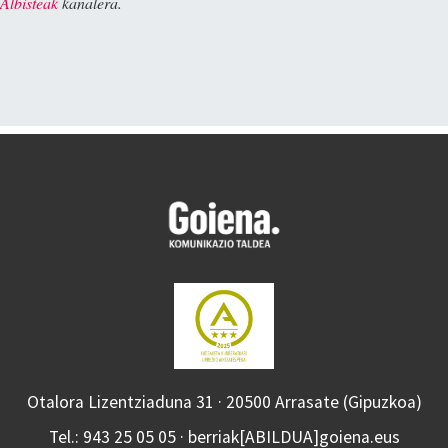
Albisteak
kanalera.
Otalora Lizentziaduna 31 · 20500 Arrasate (Gipuzkoa)
Tel.: 943 25 05 05 · berriak[ABILDUA]goiena.eus