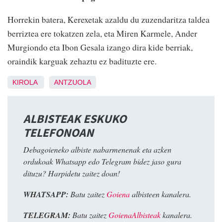
Horrekin batera, Kerexetak azaldu du zuzendaritza taldea
berriztea ere tokatzen zela, eta Miren Karmele, Ander
Murgiondo eta Ibon Gesala izango dira kide berriak,
oraindik karguak zehaztu ez badituzte ere.
KIROLA
ANTZUOLA
ALBISTEAK ESKUKO
TELEFONOAN
Debagoieneko albiste nabarmenenak eta azken
ordukoak Whatsapp edo Telegram bidez jaso gura
dituzu? Harpidetu zaitez doan!
WHATSAPP:
Batu zaitez
Goiena
albisteen kanalera.
TELEGRAM:
Batu zaitez
GoienaAlbisteak
kanalera.