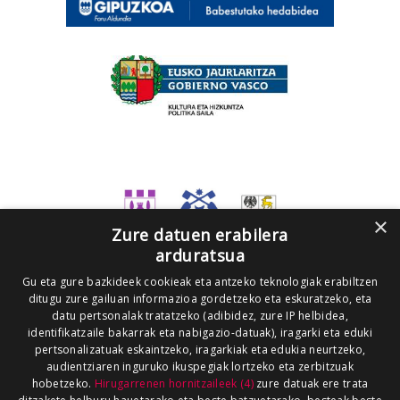
×
Zure datuen erabilera
arduratsua
Gu eta gure bazkideek cookieak eta antzeko teknologiak erabiltzen
ditugu zure gailuan informazioa gordetzeko eta eskuratzeko, eta
datu pertsonalak tratatzeko (adibidez, zure IP helbidea,
identifikatzaile bakarrak eta nabigazio-datuak), iragarki eta eduki
pertsonalizatuak eskaintzeko, iragarkiak eta edukia neurtzeko,
audientziaren inguruko ikuspegiak lortzeko eta zerbitzuak
hobetzeko.
Hirugarrenen hornitzaileek (4)
zure datuak ere trata