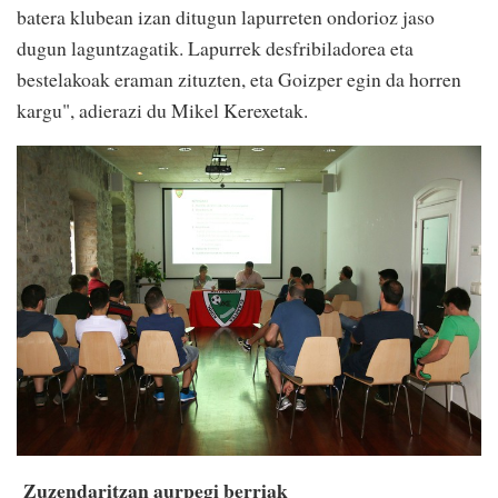
batera klubean izan ditugun lapurreten ondorioz jaso
dugun laguntzagatik. Lapurrek desfribiladorea eta
bestelakoak eraman zituzten, eta Goizper egin da horren
kargu", adierazi du Mikel Kerexetak.
Zuzendaritzan aurpegi berriak