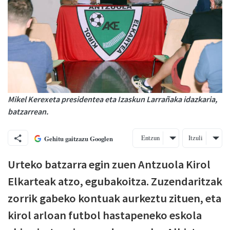
Mikel Kerexeta presidentea eta Izaskun Larrañaka idazkaria,
batzarrean.
Entzun
Itzuli
Gehitu gaitzazu Googlen
Urteko batzarra egin zuen Antzuola Kirol
Elkarteak atzo, egubakoitza. Zuzendaritzak
zorrik gabeko kontuak aurkeztu zituen, eta
kirol arloan futbol hastapeneko eskola