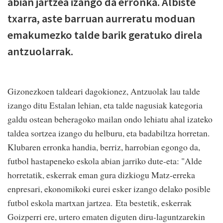
abian jartzea izango da erronka. Albiste
txarra, aste barruan aurreratu moduan
emakumezko talde barik geratuko direla
antzuolarrak.
Gizonezkoen taldeari dagokionez, Antzuolak lau talde
izango ditu Estalan lehian, eta talde nagusiak kategoria
galdu ostean beheragoko mailan ondo lehiatu ahal izateko
taldea sortzea izango du helburu, eta badabiltza horretan.
Klubaren erronka handia, berriz, harrobian egongo da,
futbol hastapeneko eskola abian jarriko dute-eta: "Alde
horretatik, eskerrak eman gura dizkiogu Matz-erreka
enpresari, ekonomikoki eurei esker izango delako posible
futbol eskola martxan jartzea. Eta bestetik, eskerrak
Goizperri ere, urtero ematen diguten diru-laguntzarekin