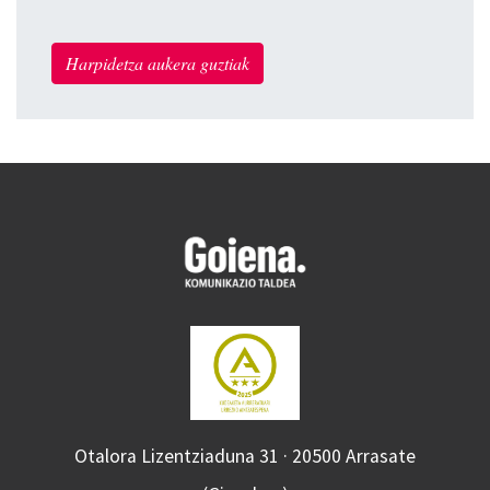
Harpidetza aukera guztiak
Otalora Lizentziaduna 31 · 20500 Arrasate