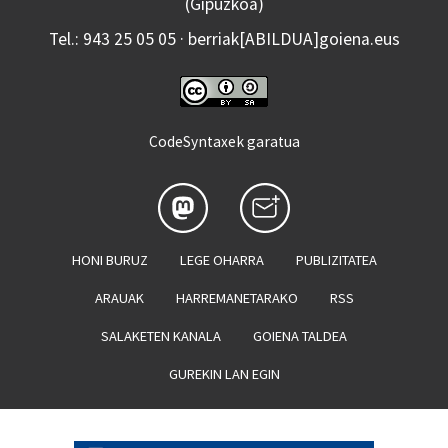
(Gipuzkoa)
Tel.: 943 25 05 05 · berriak[ABILDUA]goiena.eus
CodeSyntaxek garatua
HONI BURUZ
LEGE OHARRA
PUBLIZITATEA
ARAUAK
HARREMANETARAKO
RSS
SALAKETEN KANALA
GOIENA TALDEA
GUREKIN LAN EGIN