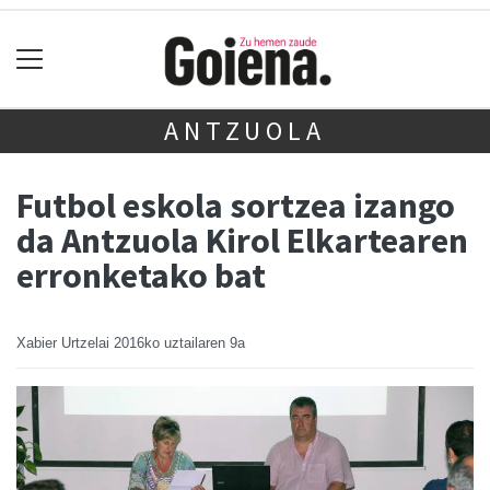
ANTZUOLA
Futbol eskola sortzea izango
da Antzuola Kirol Elkartearen
erronketako bat
Xabier Urtzelai
2016ko uztailaren 9a