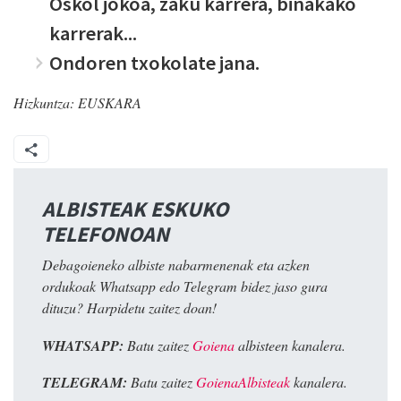
Oskol jokoa, zaku karrera, binakako
karrerak...
Ondoren txokolate jana.
Hizkuntza:
EUSKARA
ALBISTEAK ESKUKO
TELEFONOAN
Debagoieneko albiste nabarmenenak eta azken
ordukoak Whatsapp edo Telegram bidez jaso gura
dituzu? Harpidetu zaitez doan!
WHATSAPP:
Batu zaitez
Goiena
albisteen kanalera.
TELEGRAM:
Batu zaitez
GoienaAlbisteak
kanalera.