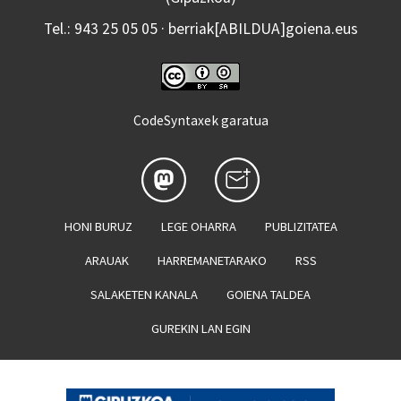
Tel.: 943 25 05 05 · berriak[ABILDUA]goiena.eus
CodeSyntaxek garatua
HONI BURUZ
LEGE OHARRA
PUBLIZITATEA
ARAUAK
HARREMANETARAKO
RSS
SALAKETEN KANALA
GOIENA TALDEA
GUREKIN LAN EGIN