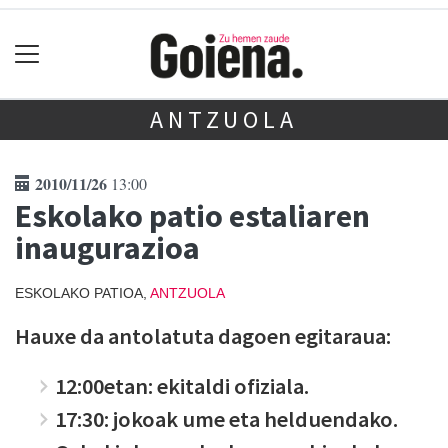
ANTZUOLA
2010/11/26
13:00
Eskolako patio estaliaren
inaugurazioa
ESKOLAKO PATIOA,
ANTZUOLA
Hauxe da antolatuta dagoen egitaraua:
12:00etan: ekitaldi ofiziala.
17:30: jokoak ume eta helduendako.