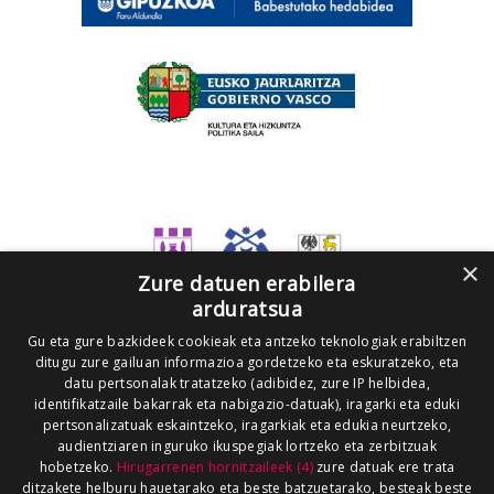
×
Zure datuen erabilera
arduratsua
Gu eta gure bazkideek cookieak eta antzeko teknologiak erabiltzen
ditugu zure gailuan informazioa gordetzeko eta eskuratzeko, eta
datu pertsonalak tratatzeko (adibidez, zure IP helbidea,
identifikatzaile bakarrak eta nabigazio-datuak), iragarki eta eduki
pertsonalizatuak eskaintzeko, iragarkiak eta edukia neurtzeko,
audientziaren inguruko ikuspegiak lortzeko eta zerbitzuak
hobetzeko.
Hirugarrenen hornitzaileek (4)
zure datuak ere trata
ditzakete helburu hauetarako eta beste batzuetarako, besteak beste