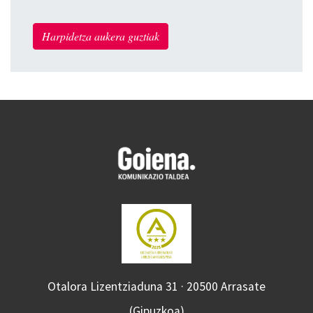
Harpidetza aukera guztiak
Otalora Lizentziaduna 31 · 20500 Arrasate
(Gipuzkoa)