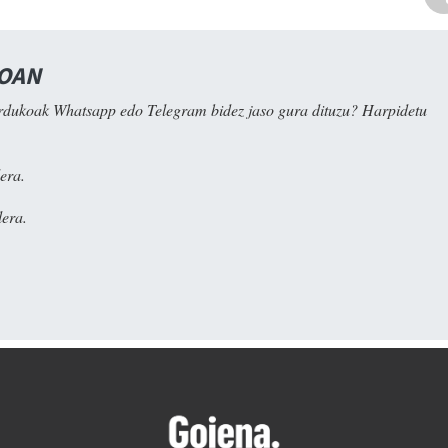
NOAN
rdukoak Whatsapp edo Telegram bidez jaso gura dituzu? Harpidetu
era.
era.