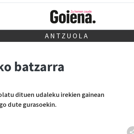
ANTZUOLA
o batzarra
latu dituen udaleku irekien gainean
go dute gurasoekin.