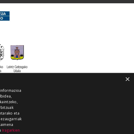
×
 informazioa
lbidea,
skaintzeko,
rbitzuak
etarako eta
 ezaugarriak
 baimena
zu
Iragarkien