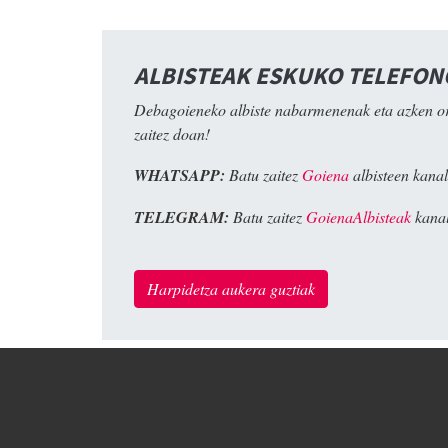
ALBISTEAK ESKUKO TELEFO
Debagoieneko albiste nabarmenenak eta azken o
zaitez doan!
WHATSAPP:
Batu zaitez
Goiena
albisteen kanal
TELEGRAM:
Batu zaitez
GoienaAlbisteak
kanal
Harpidetza aukera guztiak