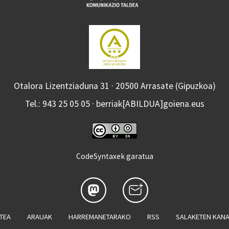
Otalora Lizentziaduna 31 · 20500 Arrasate (Gipuzkoa)
Tel.: 943 25 05 05 · berriak[ABILDUA]goiena.eus
CodeSyntaxek garatua
ATEA
ARAUAK
HARREMANETARAKO
RSS
SALAKETEN KAN