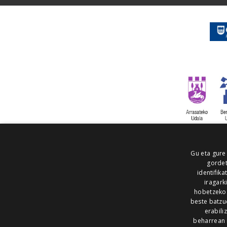
Gu eta gure
gordet
identifika
iragark
hobetzeko
beste batzu
erabili
beharrean 