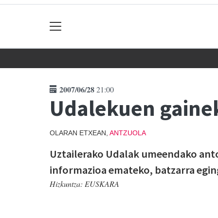
2007/06/28
21:00
Udalekuen gainek
OLARAN ETXEAN,
ANTZUOLA
Uztailerako Udalak umeendako anto
informazioa emateko, batzarra egin
Hizkuntza:
EUSKARA