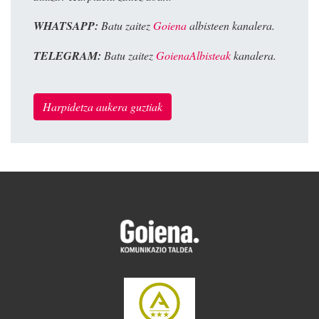
WHATSAPP:
Batu zaitez
Goiena
albisteen kanalera.
TELEGRAM:
Batu zaitez
GoienaAlbisteak
kanalera.
Harpidetza aukera guztiak