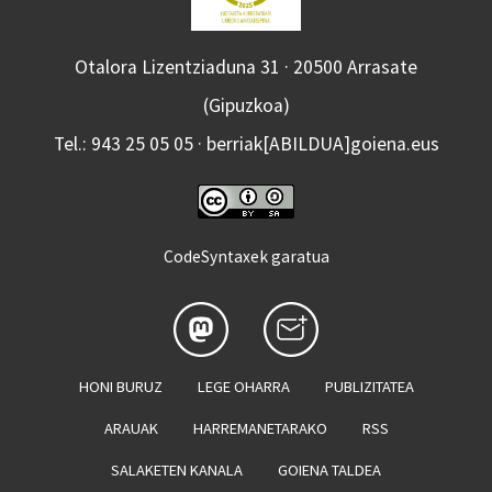
Otalora Lizentziaduna 31 · 20500 Arrasate
(Gipuzkoa)
Tel.: 943 25 05 05 · berriak[ABILDUA]goiena.eus
CodeSyntaxek garatua
HONI BURUZ
LEGE OHARRA
PUBLIZITATEA
ARAUAK
HARREMANETARAKO
RSS
SALAKETEN KANALA
GOIENA TALDEA