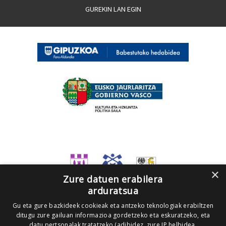
GUREKIN LAN EGIN
×
Zure datuen erabilera
arduratsua
Gu eta gure bazkideek cookieak eta antzeko teknologiak erabiltzen
ditugu zure gailuan informazioa gordetzeko eta eskuratzeko, eta
datu pertsonalak tratatzeko (adibidez, zure IP helbidea,