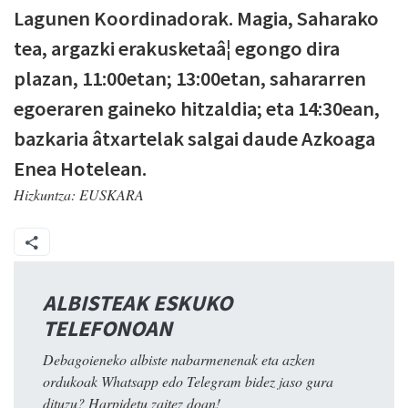
Lagunen Koordinadorak. Magia, Saharako
tea, argazki erakusketaâ¦ egongo dira
plazan, 11:00etan; 13:00etan, sahararren
egoeraren gaineko hitzaldia; eta 14:30ean,
bazkaria âtxartelak salgai daude Azkoaga
Enea Hotelean.
Hizkuntza:
EUSKARA
ALBISTEAK ESKUKO
TELEFONOAN
Debagoieneko albiste nabarmenenak eta azken
ordukoak Whatsapp edo Telegram bidez jaso gura
dituzu? Harpidetu zaitez doan!