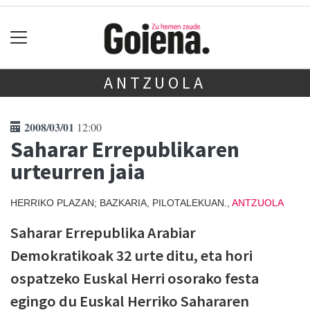
ANTZUOLA
2008/03/01
12:00
Saharar Errepublikaren
urteurren jaia
HERRIKO PLAZAN; BAZKARIA, PILOTALEKUAN.,
ANTZUOLA
Saharar Errepublika Arabiar
Demokratikoak 32 urte ditu, eta hori
ospatzeko Euskal Herri osorako festa
egingo du Euskal Herriko Sahararen