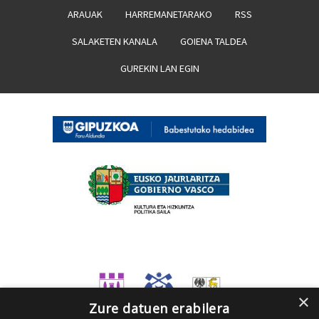
ARAUAK
HARREMANETARAKO
RSS
SALAKETEN KANALA
GOIENA TALDEA
GUREKIN LAN EGIN
×
Zure datuen erabilera