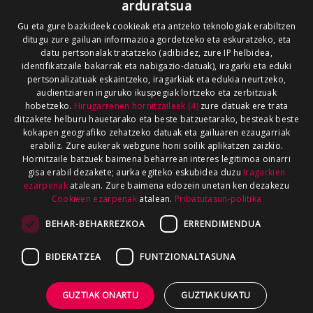
arduratsua
Gu eta gure bazkideek cookieak eta antzeko teknologiak erabiltzen
ditugu zure gailuan informazioa gordetzeko eta eskuratzeko, eta
datu pertsonalak tratatzeko (adibidez, zure IP helbidea,
identifikatzaile bakarrak eta nabigazio-datuak), iragarki eta eduki
pertsonalizatuak eskaintzeko, iragarkiak eta edukia neurtzeko,
audientziaren inguruko ikuspegiak lortzeko eta zerbitzuak
hobetzeko.
Hirugarrenen hornitzaileek (4)
zure datuak ere trata
ditzakete helburu hauetarako eta beste batzuetarako, besteak beste
kokapen geografiko zehatzeko datuak eta gailuaren ezaugarriak
erabiliz. Zure aukerak webgune honi soilik aplikatzen zaizkio.
Hornitzaile batzuek baimena beharrean interes legitimoa oinarri
gisa erabil dezakete; aurka egiteko eskubidea duzu
Iragarkien
ezarpenak
atalean. Zure baimena edozein unetan ken dezakezu
Cookieen ezarpenak
atalean.
Pribatutasun-politika
BEHAR-BEHARREZKOA
ERRENDIMENDUA
BIDERATZEA
FUNTZIONALTASUNA
GUZTIAK ONARTU
GUZTIAK UKATU