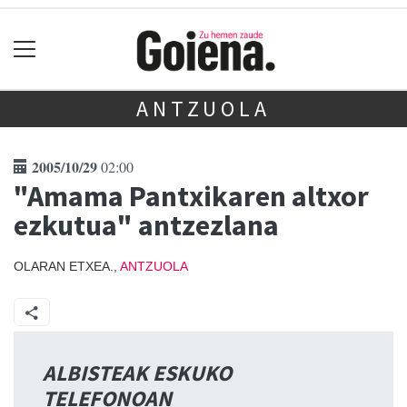
ANTZUOLA
2005/10/29
02:00
"Amama Pantxikaren altxor
ezkutua" antzezlana
OLARAN ETXEA.,
ANTZUOLA
ALBISTEAK ESKUKO
TELEFONOAN