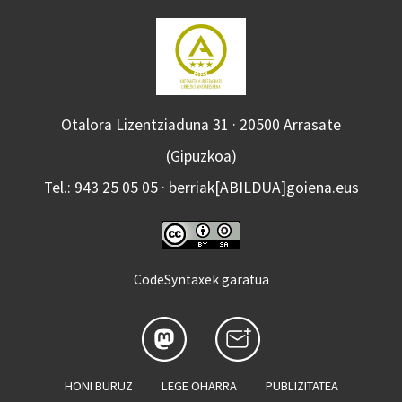
Otalora Lizentziaduna 31 · 20500 Arrasate
(Gipuzkoa)
Tel.: 943 25 05 05 · berriak[ABILDUA]goiena.eus
CodeSyntaxek garatua
HONI BURUZ
LEGE OHARRA
PUBLIZITATEA