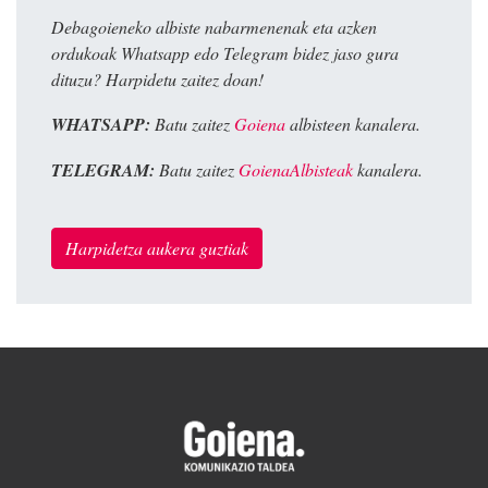
Debagoieneko albiste nabarmenenak eta azken
ordukoak Whatsapp edo Telegram bidez jaso gura
dituzu? Harpidetu zaitez doan!
WHATSAPP:
Batu zaitez
Goiena
albisteen kanalera.
TELEGRAM:
Batu zaitez
GoienaAlbisteak
kanalera.
Harpidetza aukera guztiak