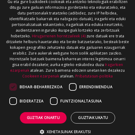
Gu eta gure bazkideek cookieak eta antzeko teknologiak erabiltzen
ditugu zure gailuan informazioa gordetzeko eta eskuratzeko, eta
datu pertsonalak tratatzeko (adibidez, zure IP helbidea,
identifikatzaile bakarrak eta nabigazio-datuak), iragarki eta eduki
pertsonalizatuak eskaintzeko, iragarkiak eta edukia neurtzeko,
audientziaren inguruko ikuspegiak lortzeko eta zerbitzuak
hobetzeko.
Hirugarrenen hornitzaileek (4)
zure datuak ere trata
ditzakete helburu hauetarako eta beste batzuetarako, besteak beste
kokapen geografiko zehatzeko datuak eta gailuaren ezaugarriak
erabiliz. Zure aukerak webgune honi soilik aplikatzen zaizkio.
Hornitzaile batzuek baimena beharrean interes legitimoa oinarri
gisa erabil dezakete; aurka egiteko eskubidea duzu
Iragarkien
ezarpenak
atalean. Zure baimena edozein unetan ken dezakezu
Cookieen ezarpenak
atalean.
Pribatutasun-politika
BEHAR-BEHARREZKOA
ERRENDIMENDUA
BIDERATZEA
FUNTZIONALTASUNA
GUZTIAK ONARTU
GUZTIAK UKATU
XEHETASUNAK ERAKUTSI