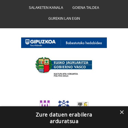
SALAKETEN KANALA
GOIENA TALDEA
GUREKIN LAN EGIN
×
Zure datuen erabilera
arduratsua