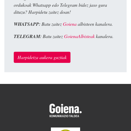
ordukoak Whatsapp edo Telegram bidez jaso gura
dituzu? Harpidetu zaitez doan!
WHATSAPP:
Batu zaitez
Goiena
albisteen kanalera.
TELEGRAM:
Batu zaitez
GoienaAlbisteak
kanalera.
Harpidetza aukera guztiak