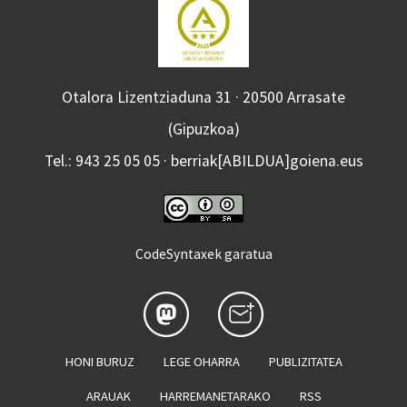
Otalora Lizentziaduna 31 · 20500 Arrasate
(Gipuzkoa)
Tel.: 943 25 05 05 · berriak[ABILDUA]goiena.eus
CodeSyntaxek garatua
HONI BURUZ
LEGE OHARRA
PUBLIZITATEA
ARAUAK
HARREMANETARAKO
RSS