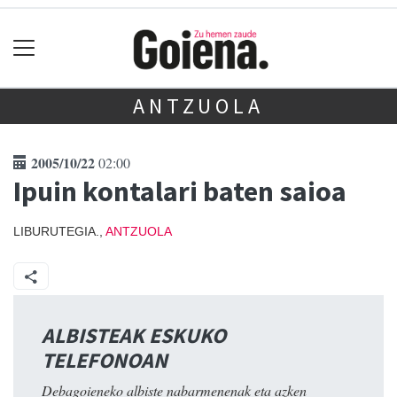
ANTZUOLA
2005/10/22
02:00
Ipuin kontalari baten saioa
LIBURUTEGIA.,
ANTZUOLA
ALBISTEAK ESKUKO
TELEFONOAN
Debagoieneko albiste nabarmenenak eta azken