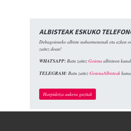
ALBISTEAK ESKUKO TELEFO
Debagoieneko albiste nabarmenenak eta azken o
zaitez doan!
WHATSAPP:
Batu zaitez
Goiena
albisteen kanal
TELEGRAM:
Batu zaitez
GoienaAlbisteak
kanal
Harpidetza aukera guztiak