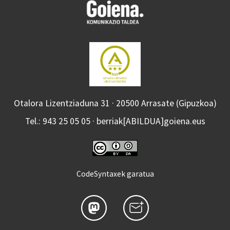
Otalora Lizentziaduna 31 · 20500 Arrasate (Gipuzkoa)
Tel.: 943 25 05 05 · berriak[ABILDUA]goiena.eus
CodeSyntaxek garatua