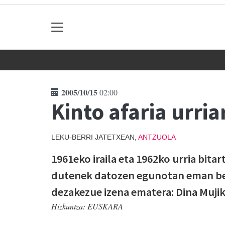
2005/10/15
02:00
Kinto afaria urri
LEKU-BERRI JATETXEAN,
ANTZUOLA
1961eko iraila eta 1962ko urria bita
dutenek datozen egunotan eman be
dezakezue izena ematera: Dina Muj
Hizkuntza:
EUSKARA