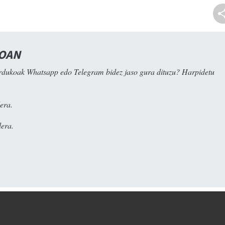
NOAN
rdukoak Whatsapp edo Telegram bidez jaso gura dituzu? Harpidetu
era.
era.