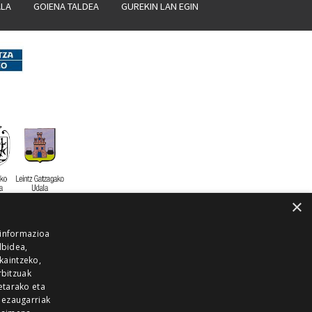
ALA
GOIENA TALDEA
GUREKIN LAN EGIN
×
 informazioa
lbidea,
skaintzeko,
rbitzuak
etarako eta
 ezaugarriak