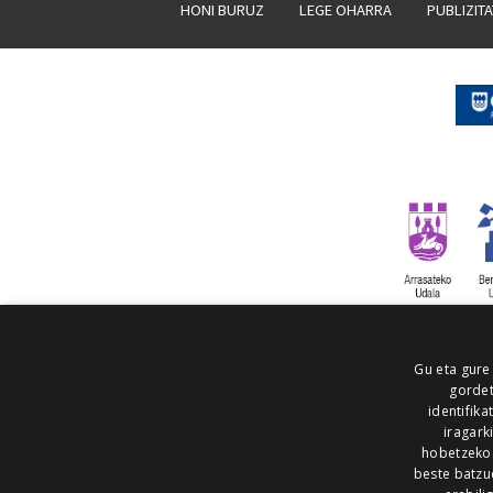
HONI BURUZ
LEGE OHARRA
PUBLIZIT
Gu eta gure
gordet
identifika
iragark
hobetzeko
beste batzu