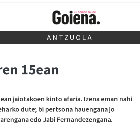
ANTZUOLA
aren 15ean
rtean jaiotakoen kinto afaria. Izena eman nahi
harko dute; bi pertsona hauengana jo
ikarengana edo Jabi Fernandezengana.