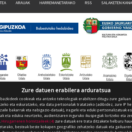
ATEA
ARAUAK
HARREMANETARAKO
RSS
SALAKETEN KAN
Zure datuen erabilera arduratsua
 bazkideek cookieak eta antzeko teknologiak erabiltzen ditugu zure gailuan
zeko eta eskuratzeko, eta datu pertsonalak tratatzeko (adibidez, zure IP he
tzaile bakarrak eta nabigazio-datuak), iragarki eta eduki pertsonalizatuak e
iak eta edukia neurtzeko, audientziaren inguruko ikuspegiak lortzeko eta ze
.
Hirugarrenen hornitzaileek (4)
zure datuak ere trata ditzakete helburu hau
etarako, besteak beste kokapen geografiko zehatzeko datuak eta gailuaren