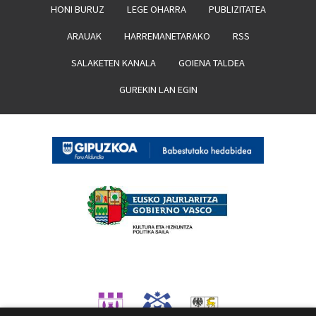
HONI BURUZ
LEGE OHARRA
PUBLIZITATEA
ARAUAK
HARREMANETARAKO
RSS
SALAKETEN KANALA
GOIENA TALDEA
GUREKIN LAN EGIN