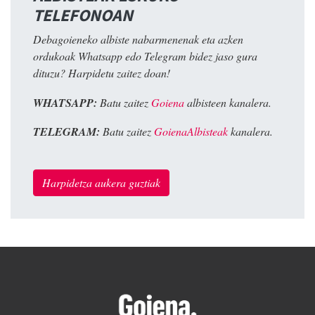
TELEFONOAN
Debagoieneko albiste nabarmenenak eta azken
ordukoak Whatsapp edo Telegram bidez jaso gura
dituzu? Harpidetu zaitez doan!
WHATSAPP:
Batu zaitez
Goiena
albisteen kanalera.
TELEGRAM:
Batu zaitez
GoienaAlbisteak
kanalera.
Harpidetza aukera guztiak