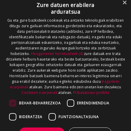
×
Zure datuen erabilera
arduratsua
Gu eta gure bazkideek cookieak eta antzeko teknologiak erabiltzen
ditugu zure gailuan informazioa gordetzeko eta eskuratzeko, eta
datu pertsonalak tratatzeko (adibidez, zure IP helbidea,
identifikatzaile bakarrak eta nabigazio-datuak), iragarki eta eduki
pertsonalizatuak eskaintzeko, iragarkiak eta edukia neurtzeko,
audientziaren inguruko ikuspegiak lortzeko eta zerbitzuak
hobetzeko.
Hirugarrenen hornitzaileek (4)
zure datuak ere trata
ditzakete helburu hauetarako eta beste batzuetarako, besteak beste
kokapen geografiko zehatzeko datuak eta gailuaren ezaugarriak
erabiliz. Zure aukerak webgune honi soilik aplikatzen zaizkio.
Hornitzaile batzuek baimena beharrean interes legitimoa oinarri
gisa erabil dezakete; aurka egiteko eskubidea duzu
Iragarkien
ezarpenak
atalean. Zure baimena edozein unetan ken dezakezu
Cookieen ezarpenak
atalean.
Pribatutasun-politika
BEHAR-BEHARREZKOA
ERRENDIMENDUA
BIDERATZEA
FUNTZIONALTASUNA