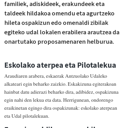
familiek, adiskideek, erakundeek eta
taldeek hildakoa omendu eta agurtzeko
hileta ospakizun edo omenaldi zibilak
egiteko udal lokalen erabilera arautzea da
onartutako proposamenaren helburua.
Eskolako aterpea eta Pilotalekua
Araudiaren arabera, eskaerak Antzuolako Udaleko
alkateari egin beharko zaizkio. Eskakizuna egiterakoan
hainbat datu adierazi beharko dira, adibidez, ospakizuna
egin nahi den lekua eta data. Herrigunean, ondorengo
eraikinetan egingo dira ospakizunak: eskolako aterpean
eta Udal pilotalekuan.