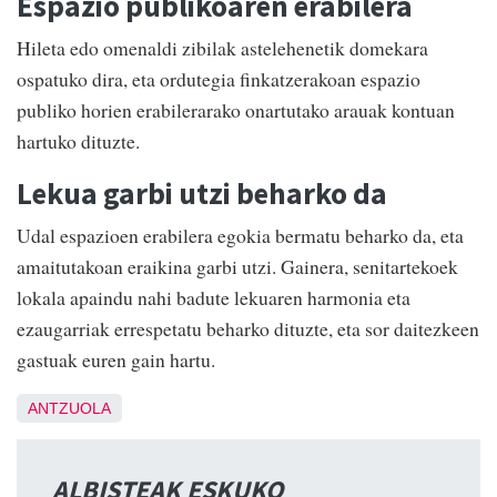
Espazio publikoaren erabilera
Hileta edo omenaldi zibilak astelehenetik domekara
ospatuko dira, eta ordutegia finkatzerakoan espazio
publiko horien erabilerarako onartutako arauak kontuan
hartuko dituzte.
Lekua garbi utzi beharko da
Udal espazioen erabilera egokia bermatu beharko da, eta
amaitutakoan eraikina garbi utzi. Gainera, senitartekoek
lokala apaindu nahi badute lekuaren harmonia eta
ezaugarriak errespetatu beharko dituzte, eta sor daitezkeen
gastuak euren gain hartu.
ANTZUOLA
ALBISTEAK ESKUKO