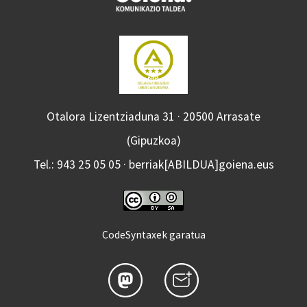
Otalora Lizentziaduna 31 · 20500 Arrasate
(Gipuzkoa)
Tel.: 943 25 05 05 · berriak[ABILDUA]goiena.eus
CodeSyntaxek garatua