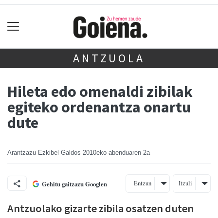
ANTZUOLA
Hileta edo omenaldi zibilak
egiteko ordenantza onartu
dute
Arantzazu Ezkibel Galdos
2010eko abenduaren 2a
Entzun
Itzuli
Gehitu gaitzazu Googlen
Antzuolako gizarte zibila osatzen duten