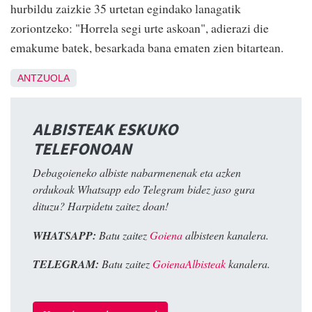
hurbildu zaizkie 35 urtetan egindako lanagatik
zoriontzeko: "Horrela segi urte askoan", adierazi die
emakume batek, besarkada bana ematen zien bitartean.
ANTZUOLA
ALBISTEAK ESKUKO
TELEFONOAN
Debagoieneko albiste nabarmenenak eta azken
ordukoak Whatsapp edo Telegram bidez jaso gura
dituzu? Harpidetu zaitez doan!
WHATSAPP:
Batu zaitez
Goiena
albisteen kanalera.
TELEGRAM:
Batu zaitez
GoienaAlbisteak
kanalera.