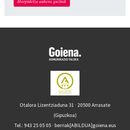
Harpidetza aukera guztiak
Otalora Lizentziaduna 31 · 20500 Arrasate
(Gipuzkoa)
Tel.: 943 25 05 05 · berriak[ABILDUA]goiena.eus