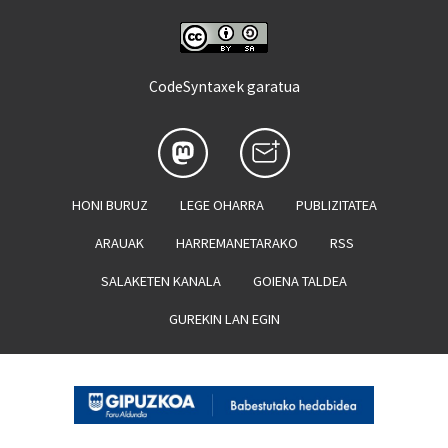
CodeSyntaxek garatua
HONI BURUZ
LEGE OHARRA
PUBLIZITATEA
ARAUAK
HARREMANETARAKO
RSS
SALAKETEN KANALA
GOIENA TALDEA
GUREKIN LAN EGIN