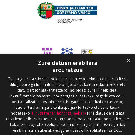
×
Zure datuen erabilera
arduratsua
Gu eta gure bazkideek cookieak eta antzeko teknologiak erabiltzen
ditugu zure gailuan informazioa gordetzeko eta eskuratzeko, eta
datu pertsonalak tratatzeko (adibidez, zure IP helbidea,
identifikatzaile bakarrak eta nabigazio-datuak), iragarki eta eduki
pertsonalizatuak eskaintzeko, iragarkiak eta edukia neurtzeko,
audientziaren inguruko ikuspegiak lortzeko eta zerbitzuak
hobetzeko.
Hirugarrenen hornitzaileek (4)
zure datuak ere trata
ditzakete helburu hauetarako eta beste batzuetarako, besteak beste
kokapen geografiko zehatzeko datuak eta gailuaren ezaugarriak
erabiliz. Zure aukerak webgune honi soilik aplikatzen zaizkio.