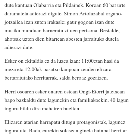
dute kantuan Olabarria eta Pildainek. Koroan 60 bat urte
daramatela adierazi digute. Simon Artolazabal organo-
jotzailea izan zuten irakasle; gaur gogoan izan dute
musika munduan barneratu zituen pertsona. Bestalde,
ahotsak uzten dien bitartean abesten jarraituko dutela
adierazi dute.
Esker on ekitaldia ez da luzea izan: 11:00etan hasi da
meza eta 12:00ak pasatxo kanpoan zeuden elizara
bertaratutako herritarrak, salda beroaz gozatzen.
Herri osoaren esker onaren ostean Ongi-Etorri jatetxean
bapo bazkaldu dute lagunekin eta familiakoekin. 40 lagun
inguru bildu dira mahairen bueltan.
Elizaren atarian harrapatu ditugu protagonistak, lagunez
inguratuta. Bada, eurekin solasean ginela hainbat herritar