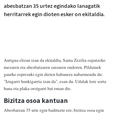
abesbatzan 35 urtez egindako lanagatik
herritarrek egin dioten esker on ekitaldia.
Antigua elizan izan da ekitaldia, Santa Zezilia ospatzeko
mezaren eta abesbatzaren saioaren ondoren. Pildainek
gaurko espresuki egin dieten habanera nabarmendu du:
"Izugarri hunkigarria izan da", esan du. Udalak lore sorta
bana eta plaka oroigarri bat eman die.
Bizitza osoa kantuan
Abesbatzan 35 urte egin badituzte ere, bizitza osoa egin