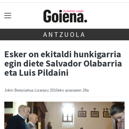
ANTZUOLA
Esker on ekitaldi hunkigarria
egin diete Salvador Olabarria
eta Luis Pildaini
Jokin Bereziartua Lizarazu
2010eko azaroaren 28a