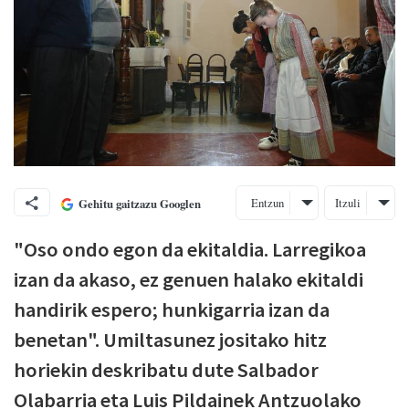
Entzun
Itzuli
Gehitu gaitzazu Googlen
"Oso ondo egon da ekitaldia. Larregikoa
izan da akaso, ez genuen halako ekitaldi
handirik espero; hunkigarria izan da
benetan". Umiltasunez jositako hitz
horiekin deskribatu dute Salbador
Olabarria eta Luis Pildainek Antzuolako