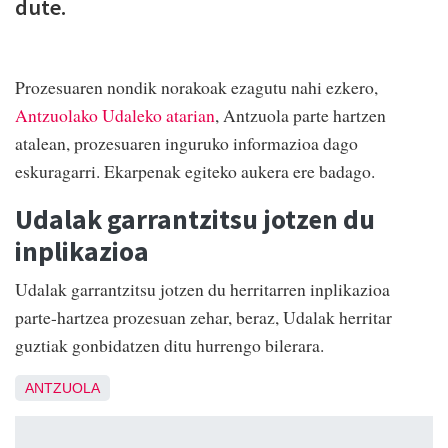
dute.
Prozesuaren nondik norakoak ezagutu nahi ezkero,
Antzuolako Udaleko atarian
, Antzuola parte hartzen
atalean, prozesuaren inguruko informazioa dago
eskuragarri. Ekarpenak egiteko aukera ere badago.
Udalak garrantzitsu jotzen du
inplikazioa
Udalak garrantzitsu jotzen du herritarren inplikazioa
parte-hartzea prozesuan zehar, beraz, Udalak herritar
guztiak gonbidatzen ditu hurrengo bilerara.
ANTZUOLA