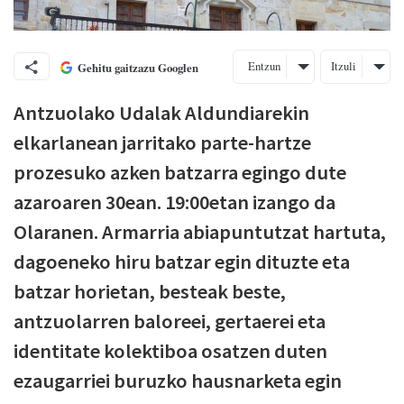
Entzun
Itzuli
Gehitu gaitzazu Googlen
Antzuolako Udalak Aldundiarekin
elkarlanean jarritako parte-hartze
prozesuko azken batzarra egingo dute
azaroaren 30ean. 19:00etan izango da
Olaranen. Armarria abiapuntutzat hartuta,
dagoeneko hiru batzar egin dituzte eta
batzar horietan, besteak beste,
antzuolarren baloreei, gertaerei eta
identitate kolektiboa osatzen duten
ezaugarriei buruzko hausnarketa egin