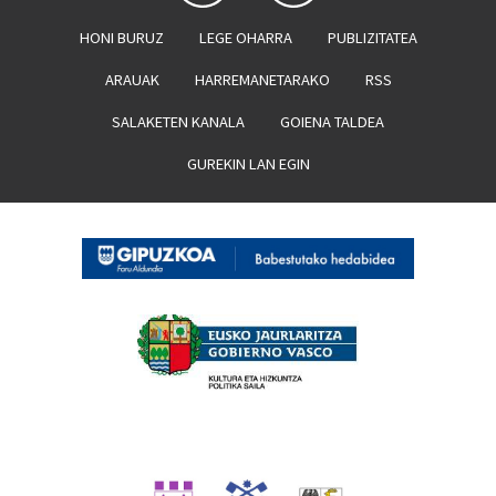
HONI BURUZ
LEGE OHARRA
PUBLIZITATEA
ARAUAK
HARREMANETARAKO
RSS
SALAKETEN KANALA
GOIENA TALDEA
GUREKIN LAN EGIN