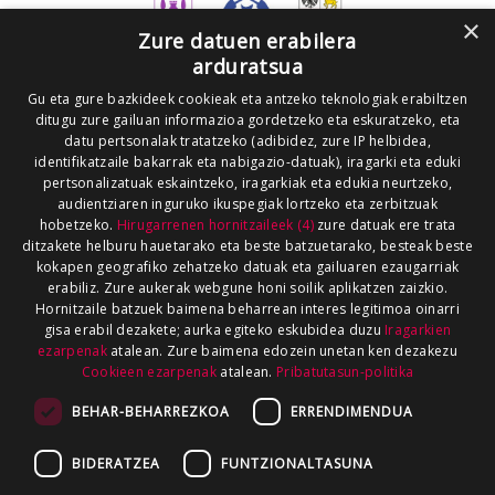
×
Zure datuen erabilera
arduratsua
Gu eta gure bazkideek cookieak eta antzeko teknologiak erabiltzen
ditugu zure gailuan informazioa gordetzeko eta eskuratzeko, eta
datu pertsonalak tratatzeko (adibidez, zure IP helbidea,
identifikatzaile bakarrak eta nabigazio-datuak), iragarki eta eduki
pertsonalizatuak eskaintzeko, iragarkiak eta edukia neurtzeko,
audientziaren inguruko ikuspegiak lortzeko eta zerbitzuak
hobetzeko.
Hirugarrenen hornitzaileek (4)
zure datuak ere trata
ditzakete helburu hauetarako eta beste batzuetarako, besteak beste
kokapen geografiko zehatzeko datuak eta gailuaren ezaugarriak
erabiliz. Zure aukerak webgune honi soilik aplikatzen zaizkio.
Hornitzaile batzuek baimena beharrean interes legitimoa oinarri
gisa erabil dezakete; aurka egiteko eskubidea duzu
Iragarkien
ezarpenak
atalean. Zure baimena edozein unetan ken dezakezu
Cookieen ezarpenak
atalean.
Pribatutasun-politika
BEHAR-BEHARREZKOA
ERRENDIMENDUA
BIDERATZEA
FUNTZIONALTASUNA