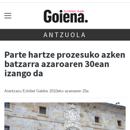
ANTZUOLA
Parte hartze prozesuko azken
batzarra azaroaren 30ean
izango da
Arantzazu Ezkibel Galdos
2010eko azaroaren 25a