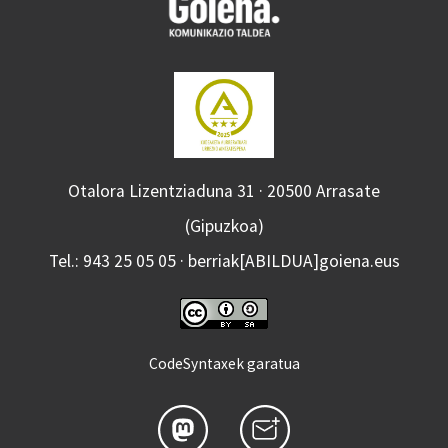
Otalora Lizentziaduna 31 · 20500 Arrasate
(Gipuzkoa)
Tel.: 943 25 05 05 · berriak[ABILDUA]goiena.eus
CodeSyntaxek garatua