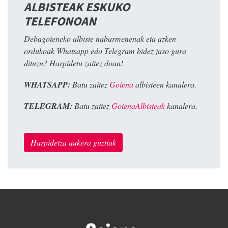
ALBISTEAK ESKUKO
TELEFONOAN
Debagoieneko albiste nabarmenenak eta azken
ordukoak Whatsapp edo Telegram bidez jaso gura
dituzu? Harpidetu zaitez doan!
WHATSAPP:
Batu zaitez
Goiena
albisteen kanalera.
TELEGRAM:
Batu zaitez
GoienaAlbisteak
kanalera.
Harpidetza aukera guztiak