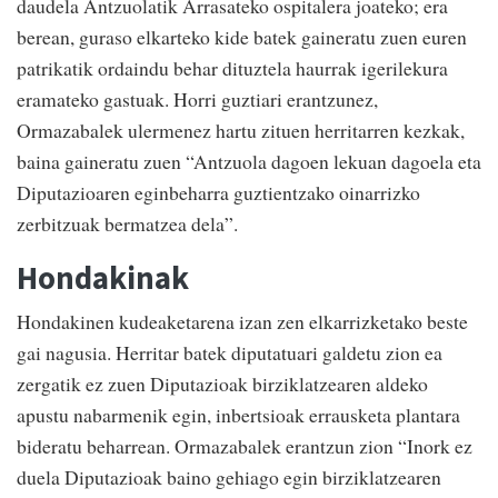
daudela Antzuolatik Arrasateko ospitalera joateko; era
berean, guraso elkarteko kide batek gaineratu zuen euren
patrikatik ordaindu behar dituztela haurrak igerilekura
eramateko gastuak. Horri guztiari erantzunez,
Ormazabalek ulermenez hartu zituen herritarren kezkak,
baina gaineratu zuen “Antzuola dagoen lekuan dagoela eta
Diputazioaren eginbeharra guztientzako oinarrizko
zerbitzuak bermatzea dela”.
Hondakinak
Hondakinen kudeaketarena izan zen elkarrizketako beste
gai nagusia. Herritar batek diputatuari galdetu zion ea
zergatik ez zuen Diputazioak birziklatzearen aldeko
apustu nabarmenik egin, inbertsioak errausketa plantara
bideratu beharrean. Ormazabalek erantzun zion “Inork ez
duela Diputazioak baino gehiago egin birziklatzearen