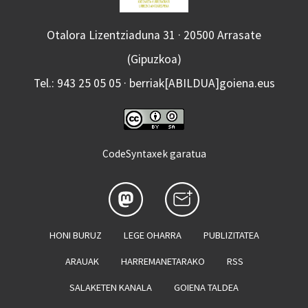
Otalora Lizentziaduna 31 · 20500 Arrasate
(Gipuzkoa)
Tel.: 943 25 05 05 · berriak[ABILDUA]goiena.eus
CodeSyntaxek garatua
HONI BURUZ
LEGE OHARRA
PUBLIZITATEA
ARAUAK
HARREMANETARAKO
RSS
SALAKETEN KANALA
GOIENA TALDEA