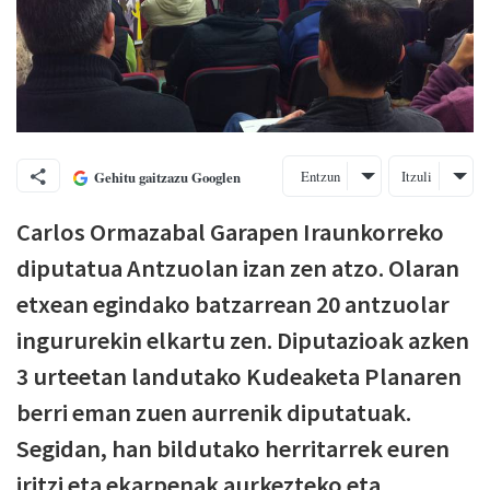
Entzun
Itzuli
Gehitu gaitzazu Googlen
Carlos Ormazabal Garapen Iraunkorreko
diputatua Antzuolan izan zen atzo. Olaran
etxean egindako batzarrean 20 antzuolar
ingururekin elkartu zen. Diputazioak azken
3 urteetan landutako Kudeaketa Planaren
berri eman zuen aurrenik diputatuak.
Segidan, han bildutako herritarrek euren
iritzi eta ekarpenak aurkezteko eta