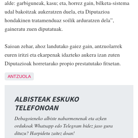
alde: garbiguneak, kasu; eta, horrez gain, bilketa-sistema
udal bakoitzak aukeratzen duela, eta Diputazioa
hondakinen tratamenduaz soilik arduratzen dela”,
gaineratu zuen diputatuak.
Saioan zehar, ahoz landutako gaiez gain, antzuolarrek
euren iritzi eta ekarpenak idazteko aukera izan zuten
Diputazioak horretarako propio prestatutako fitxetan.
ANTZUOLA
ALBISTEAK ESKUKO
TELEFONOAN
Debagoieneko albiste nabarmenenak eta azken
ordukoak Whatsapp edo Telegram bidez jaso gura
dituzu? Harpidetu zaitez doan!