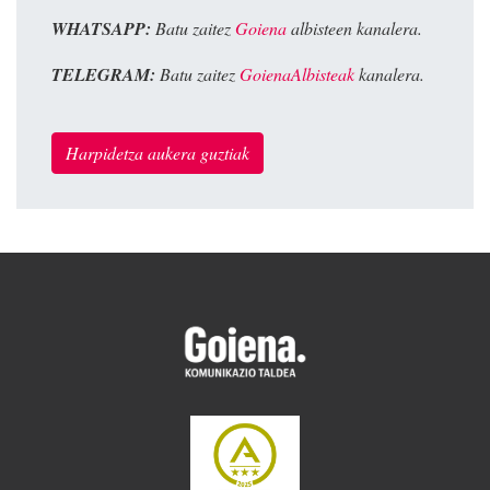
WHATSAPP:
Batu zaitez
Goiena
albisteen kanalera.
TELEGRAM:
Batu zaitez
GoienaAlbisteak
kanalera.
Harpidetza aukera guztiak