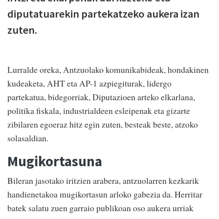
diputatuarekin partekatzeko aukera izan
zuten.
Lurralde oreka, Antzuolako komunikabideak, hondakinen
kudeaketa, AHT eta AP-1 azpiegiturak, lidergo
partekatua, bidegorriak, Diputazioen arteko elkarlana,
politika fiskala, industrialdeen esleipenak eta gizarte
zibilaren egoeraz hitz egin zuten, besteak beste, atzoko
solasaldian.
Mugikortasuna
Bileran jasotako iritzien arabera, antzuolarren kezkarik
handienetakoa mugikortasun arloko gabezia da. Herritar
batek salatu zuen garraio publikoan oso aukera urriak