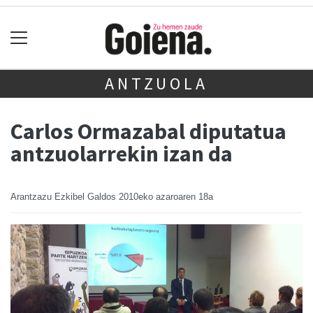
ANTZUOLA
Carlos Ormazabal diputatua
antzuolarrekin izan da
Arantzazu Ezkibel Galdos
2010eko azaroaren 18a