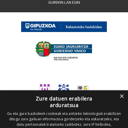
GUREKIN LAN EGIN
×
Zure datuen erabilera
arduratsua
Gu eta gure bazkideek cookieak eta antzeko teknologiak erabiltzen
ditugu zure gailuan informazioa gordetzeko eta eskuratzeko, eta
datu pertsonalak tratatzeko (adibidez, zure IP helbidea,