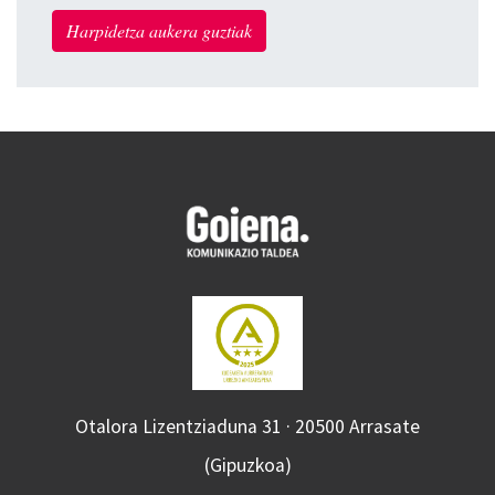
Harpidetza aukera guztiak
Otalora Lizentziaduna 31 · 20500 Arrasate
(Gipuzkoa)