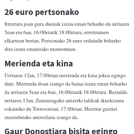
26 euro pertsonako
Irteerara joan gura duenak izena eman beharko du urriaren
5ean eta 6an, 16:00etatik 18:00etara, erretiratuen
elkartean bertan. Pertsonako 26 euro ordaindu beharko
dira izena ematerako momentuan.
Merienda eta kina
Urriaren 12an, 17:00etan merienda eta kina jokoa egingo
dute. Merienda doan izango da baina izena eman beharko
da urriaren 5ean eta 6an, 16:00etatik 18:00etara. Bestalde,
urriaren 13an, Zumarragako antzerki taldeak ikuskizuna
eskainiko du Torresoroan, 17:00etan. Herritar guztiei
zuzendutako antzezlana izango da.
Gaur Donostiara bisita egingo