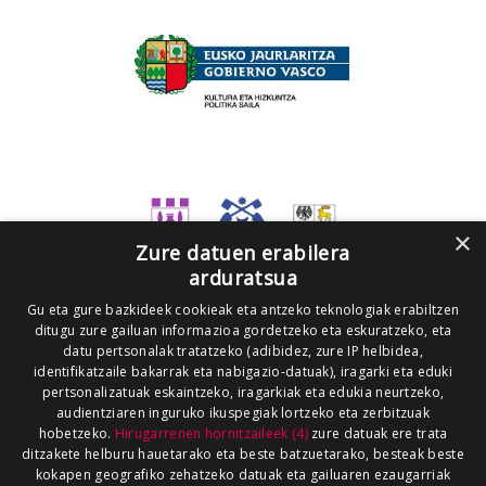
×
Zure datuen erabilera
arduratsua
Gu eta gure bazkideek cookieak eta antzeko teknologiak erabiltzen
ditugu zure gailuan informazioa gordetzeko eta eskuratzeko, eta
datu pertsonalak tratatzeko (adibidez, zure IP helbidea,
identifikatzaile bakarrak eta nabigazio-datuak), iragarki eta eduki
pertsonalizatuak eskaintzeko, iragarkiak eta edukia neurtzeko,
audientziaren inguruko ikuspegiak lortzeko eta zerbitzuak
hobetzeko.
Hirugarrenen hornitzaileek (4)
zure datuak ere trata
ditzakete helburu hauetarako eta beste batzuetarako, besteak beste
kokapen geografiko zehatzeko datuak eta gailuaren ezaugarriak