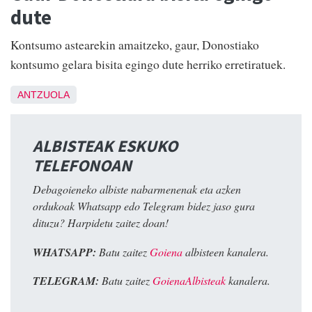
dute
Kontsumo astearekin amaitzeko, gaur, Donostiako
kontsumo gelara bisita egingo dute herriko erretiratuek.
ANTZUOLA
ALBISTEAK ESKUKO
TELEFONOAN
Debagoieneko albiste nabarmenenak eta azken
ordukoak Whatsapp edo Telegram bidez jaso gura
dituzu? Harpidetu zaitez doan!
WHATSAPP:
Batu zaitez
Goiena
albisteen kanalera.
TELEGRAM:
Batu zaitez
GoienaAlbisteak
kanalera.