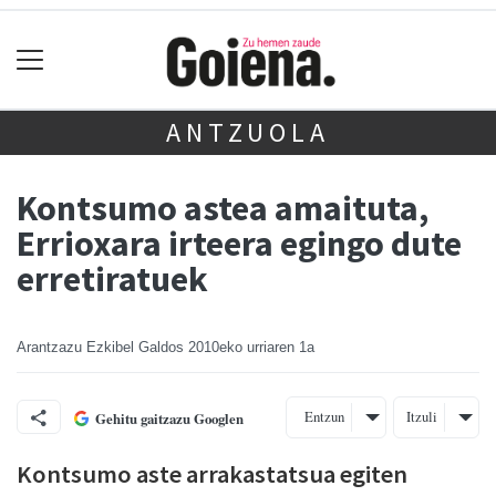
ANTZUOLA
Kontsumo astea amaituta,
Errioxara irteera egingo dute
erretiratuek
Arantzazu Ezkibel Galdos
2010eko urriaren 1a
Entzun
Itzuli
Gehitu gaitzazu Googlen
Kontsumo aste arrakastatsua egiten