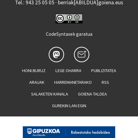
Tel.: 943 25 05 05 · berriak[ABILDUA]goiena.eus
CodeSyntaxek garatua
HONI BURUZ
LEGE OHARRA
PUBLIZITATEA
ARAUAK
HARREMANETARAKO
RSS
SALAKETEN KANALA
GOIENA TALDEA
GUREKIN LAN EGIN