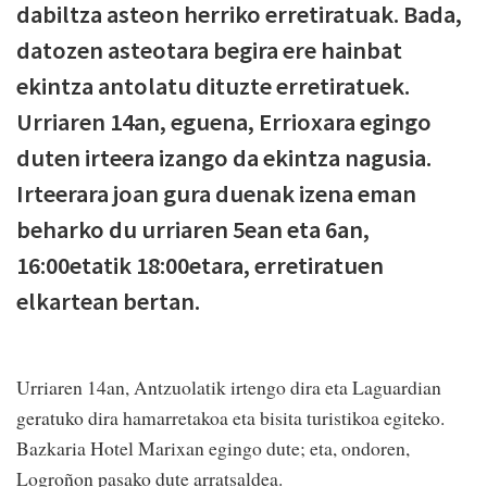
dabiltza asteon herriko erretiratuak. Bada,
datozen asteotara begira ere hainbat
ekintza antolatu dituzte erretiratuek.
Urriaren 14an, eguena, Errioxara egingo
duten irteera izango da ekintza nagusia.
Irteerara joan gura duenak izena eman
beharko du urriaren 5ean eta 6an,
16:00etatik 18:00etara, erretiratuen
elkartean bertan.
Urriaren 14an, Antzuolatik irtengo dira eta Laguardian
geratuko dira hamarretakoa eta bisita turistikoa egiteko.
Bazkaria Hotel Marixan egingo dute; eta, ondoren,
Logroñon pasako dute arratsaldea.