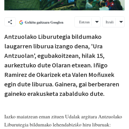
Entzun
Itzuli
Gehitu gaitzazu Googlen
Antzuolako Liburutegia bildumako
laugarren liburua izango dena, 'Ura
Antzuolan', egubakoitzean, hilak 15,
aurkeztuko dute Olaran etxean. Iñigo
Ramirez de Okarizek eta Valen Moñuxek
egin dute liburua. Gainera, gai berberaren
gaineko erakusketa zabalduko dute.
Iazko maiatzean eman zituen Udalak argitara Antzuolako
Liburutegia bildumako lehendabizi
ko
hiru liburuak: