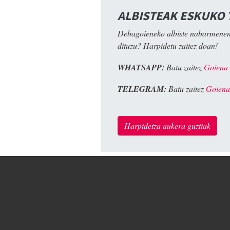
ALBISTEAK ESKUKO
Debagoieneko albiste nabarmenen
dituzu? Harpidetu zaitez doan!
WHATSAPP:
Batu zaitez
Goiena
TELEGRAM:
Batu zaitez
Goiena
Harpidetza aukera guztiak