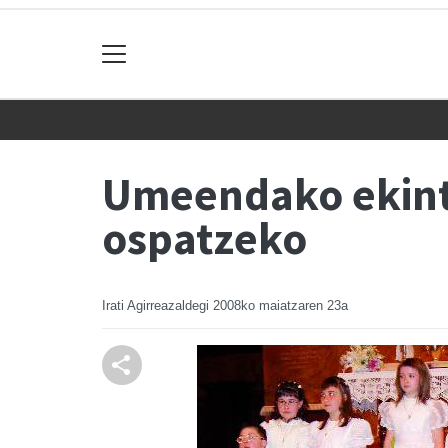
Umeendako ekintza
ospatzeko
Irati Agirreazaldegi
2008ko maiatzaren 23a