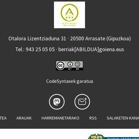
Otalora Lizentziaduna 31 · 20500 Arrasate (Gipuzkoa)
Tel.: 943 25 05 05 · berriak[ABILDUA]goiena.eus
CodeSyntaxek garatua
ATEA
ARAUAK
HARREMANETARAKO
RSS
SALAKETEN KAN