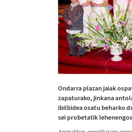
Ondarra plazan jaiak ospa
zapaturako, jinkana antola
ibilbidea osatu beharko du
sei probetatik lehenengoa
Arratsaldean, eguraldi txarra egin