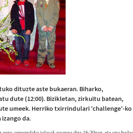
tuko dituzte aste bukaeran. Biharko,
tu dute (12:00). Bizikletan, zirkuitu batean,
te umeek. Herriko txirrindulari 'challenge'-ko
 izango da.
ez gero, umeendako jolasak egongo dira 16:30ean, eta ona bada