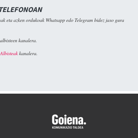
 TELEFONOAN
ak eta azken ordukoak Whatsapp edo Telegram bidez jaso gura
albisteen kanalera.
Albisteak
kanalera.