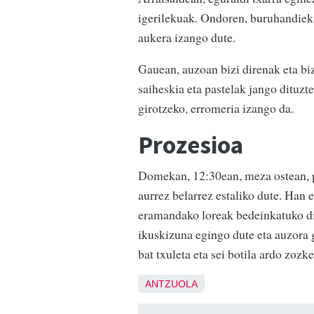
igerilekuak. Ondoren, buruhandiek
aukera izango dute.
Gauean, auzoan bizi direnak eta biz
saiheskia eta pastelak jango dituzt
girotzeko, erromeria izango da.
Prozesioa
Domekan, 12:30ean, meza ostean, p
aurrez belarrez estaliko dute. Han 
eramandako loreak bedeinkatuko dit
ikuskizuna egingo dute eta auzora 
bat txuleta eta sei botila ardo zozke
ANTZUOLA