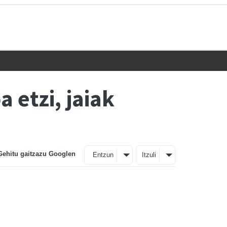
 etzi, jaiak
Gehitu gaitzazu Googlen
Entzun
Itzuli