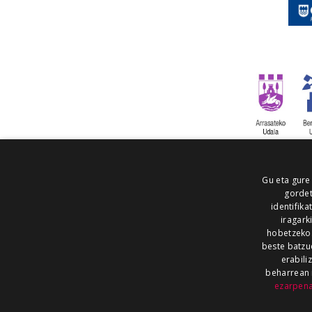
Gu eta gure
gordet
identifika
iragark
hobetzeko
beste batzu
erabili
beharrean 
ezarpen
AIARALDEA
AIKOR
AIURRI
ALEA
BEGITU
ERRAN
EUSKALERRIA IRRA