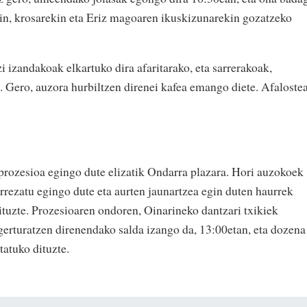
in, krosarekin eta Eriz magoaren ikuskizunarekin gozatzeko
i izandakoak elkartuko dira afaritarako, eta sarrerakoak,
e. Gero, auzora hurbiltzen direnei kafea emango diete. Afaloste
rozesioa egingo dute elizatik Ondarra plazara. Hori auzokoek
errezatu egingo dute eta aurten jaunartzea egin duten haurrek
uzte. Prozesioaren ondoren, Oinarineko dantzari txikiek
gerturatzen direnendako salda izango da, 13:00etan, eta dozena
tatuko dituzte.