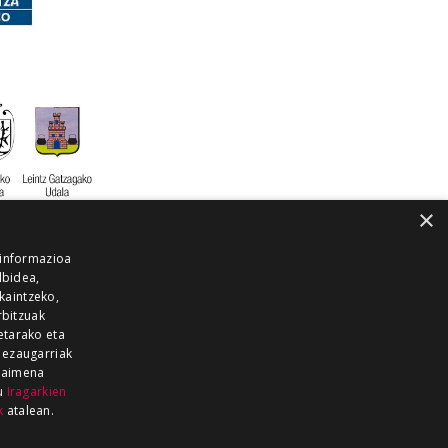
×
 informazioa
lbidea,
skaintzeko,
rbitzuak
etarako eta
 ezaugarriak
 baimena
zu
Iragarkien
k
atalean.
EITIA GUKA
AZKOITIA GUKA
BARRENA
GUKA
GUKA TELEBISTA
HIRUKA