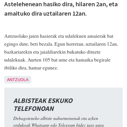
Astelehenean hasiko dira, hilaren 2an, eta
amaituko dira uztailaren 12an.
Antzuolako jaien hasierak eta udalekuen amaierak bat
egingo dute, beti bezala. Egun horretan, uztailaren 12an,
bazkariarekin eta jaialdiarekin bukatuko dituzte
udalekuak. Aurten 105 bat ume eta hamaika begirale
ibiliko dira, hamar egunez.
ANTZUOLA
ALBISTEAK ESKUKO
TELEFONOAN
Debagoieneko albiste nabarmenenak eta azken
ordukoak Whatsapp edo Telegram bidez jaso gura