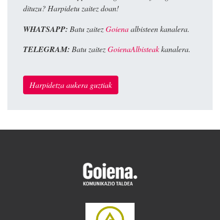
dituzu? Harpidetu zaitez doan!
WHATSAPP:
Batu zaitez
Goiena
albisteen kanalera.
TELEGRAM:
Batu zaitez
GoienaAlbisteak
kanalera.
Harpidetza aukera guztiak