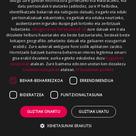
ditugu zure gailuan informazioa gordetzeko eta eskuratzeko, eta
datu pertsonalak tratatzeko (adibidez, zure IP helbidea,
identifikatzaile bakarrak eta nabigazio-datuak), iragarki eta eduki
pertsonalizatuak eskaintzeko, iragarkiak eta edukia neurtzeko,
audientziaren inguruko ikuspegiak lortzeko eta zerbitzuak
hobetzeko.
Hirugarrenen hornitzaileek (4)
zure datuak ere trata
ditzakete helburu hauetarako eta beste batzuetarako, besteak beste
kokapen geografiko zehatzeko datuak eta gailuaren ezaugarriak
erabiliz. Zure aukerak webgune honi soilik aplikatzen zaizkio.
Hornitzaile batzuek baimena beharrean interes legitimoa oinarri
gisa erabil dezakete; aurka egiteko eskubidea duzu
Iragarkien
ezarpenak
atalean. Zure baimena edozein unetan ken dezakezu
Cookieen ezarpenak
atalean.
Pribatutasun-politika
BEHAR-BEHARREZKOA
ERRENDIMENDUA
BIDERATZEA
FUNTZIONALTASUNA
GUZTIAK ONARTU
GUZTIAK UKATU
XEHETASUNAK ERAKUTSI