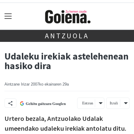
ANTZUOLA
Udaleku irekiak astelehenean
hasiko dira
Aintzane Irizar
2007ko ekainaren 29a
Entzun
Itzuli
Gehitu gaitzazu Googlen
Urtero bezala, Antzuolako Udalak
umeendako udaleku irekiak antolatu ditu.