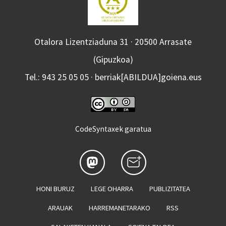
Otalora Lizentziaduna 31 · 20500 Arrasate
(Gipuzkoa)
Tel.: 943 25 05 05 · berriak[ABILDUA]goiena.eus
CodeSyntaxek garatua
HONI BURUZ
LEGE OHARRA
PUBLIZITATEA
ARAUAK
HARREMANETARAKO
RSS