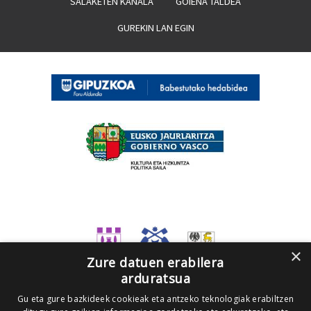
SALAKETEN KANALA
GOIENA TALDEA
GUREKIN LAN EGIN
×
Zure datuen erabilera
arduratsua
Gu eta gure bazkideek cookieak eta antzeko teknologiak erabiltzen