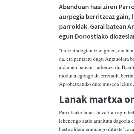
Abenduan hasi ziren Parrok
aurpegia berritzeaz gain, 
parrokiak. Garai batean A
egun Donostiako diozesia
"Gotzaindegian izan ginen, eta han 
da, eta pentsatu dugu Antzuolara ber
aldamen batean", adierazi du Basil
moduan egongo da erretaula berria
Aprobetxatuko dute museoa lekuz al
Lanak martxa o
Parrokiako lanak bi zatitan egin beh
lehenengo zatia amaituta dagoela e
beste aldera eramango dituzte", a