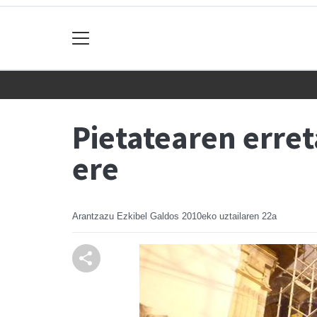
Pietatearen erret
ere
Arantzazu Ezkibel Galdos
2010eko uztailaren 22a