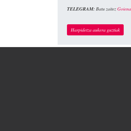
TELEGRAM:
Batu zaitez
Goiena
Harpidetza aukera guztiak