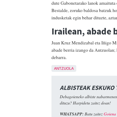
dute Gabonetarako lanok amaituta 
Bestalde, zoruko baldosa batzuk hon
indusketak egin behar dituzte, azt
Irailean, abade 
Juan Kruz Mendizabal eta Iñigo Mit
abade berria izango da Antzuolan; 
debarra.
ANTZUOLA
ALBISTEAK ESKUKO
Debagoieneko albiste nabarmenen
dituzu? Harpidetu zaitez doan!
WHATSAPP:
Batu zaitez
Goiena