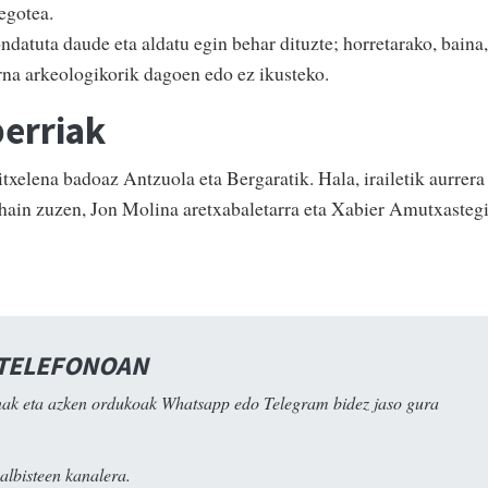
egotea.
datuta daude eta aldatu egin behar dituzte; horretarako, baina,
arna arkeologikorik dagoen edo ez ikusteko.
berriak
xelena badoaz Antzuola eta Bergaratik. Hala, irailetik aurrera
hain zuzen, Jon Molina aretxabaletarra eta Xabier Amutxasteg
 TELEFONOAN
ak eta azken ordukoak Whatsapp edo Telegram bidez jaso gura
albisteen kanalera.