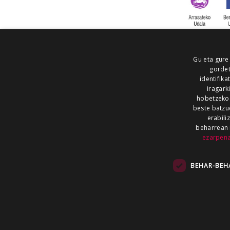
Gu eta gure
gordet
identifika
iragark
hobetzeko
beste batzu
erabili
beharrean 
ezarpen
AIARALDEA
AIKOR
AIURRI
ALEA
BEGITU
ERRAN
EUSKALERRIA IRRA
BEHAR-BEH
KRONIKA
MAILOPE
NOAUA
O