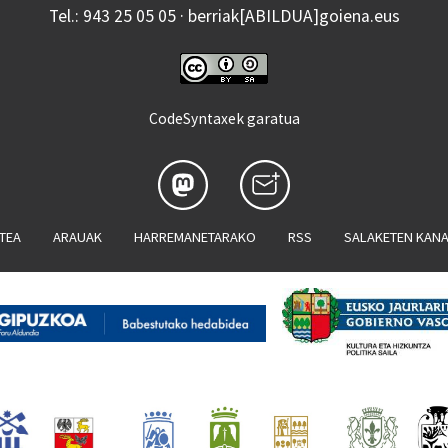
Tel.: 943 25 05 05 · berriak[ABILDUA]goiena.eus
CodeSyntaxek garatua
ATEA
ARAUAK
HARREMANETARAKO
RSS
SALAKETEN KAN