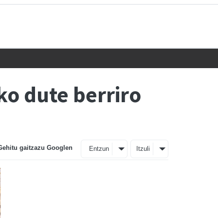
ko dute berriro
Gehitu gaitzazu Googlen
Entzun
Itzuli