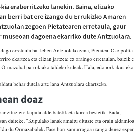
ia eraberritzeko lanekin. Baina, elizako
lan berri bat ere izango du Errukizko Amaren
ntzuolan zegoen Pietatearen erretaula, gaur
r museoan dagoena ekarriko dute Antzuolara.
dago erretaula bat lehen Antzuolako zena, Pietatea. Oso polita
riro ekartzea eta elizan jartzea; ez oraingo erretaulan, baizik e
i Ormazabal parrokiako taldeko kideak. Hala, edonork ikusteko
.
datu behar dutela arte lana Antzuolara ekartzeko.
nean doaz
ar zituzten: kupula alde batetik eta koroa bestetik. Bada,
san daiteke. "Kupulako lanak amaitu dituzte eta orain aldamio
zaldu du Ormazabalek. Fase hori samurragoa izango denez espe