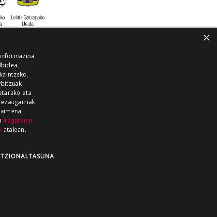
×
 informazioa
lbidea,
skaintzeko,
rbitzuak
etarako eta
 ezaugarriak
 baimena
zu
Iragarkien
k
atalean.
EITIA GUKA
AZKOITIA GUKA
BARRENA
GUKA
GUKA TELEBISTA
HIRUKA
TZIONALTASUNA
Z GUKA
ZUMAIA GUKA
28 KANALA