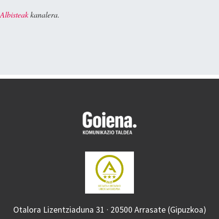
Albisteak
kanalera.
Otalora Lizentziaduna 31 · 20500 Arrasate (Gipuzkoa)