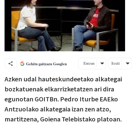
Entzun
Itzuli
Gehitu gaitzazu Googlen
Azken udal hauteskundeetako alkategai
bozkatuenak elkarrizketatzen ari dira
egunotan GOITBn. Pedro Iturbe EAEko
Antzuolako alkategaia izan zen atzo,
martitzena, Goiena Telebistako platoan.