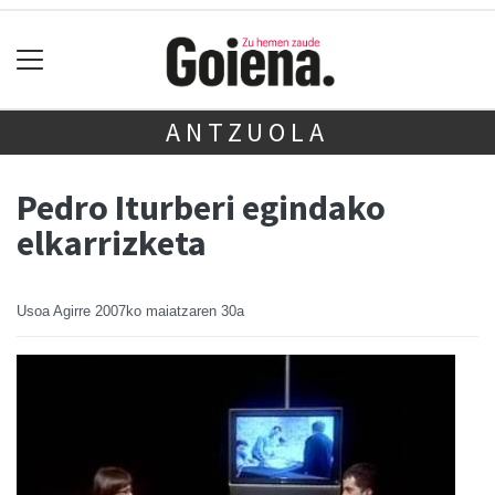
ANTZUOLA
Pedro Iturberi egindako
elkarrizketa
Usoa Agirre
2007ko maiatzaren 30a