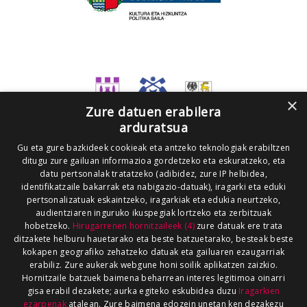
×
Zure datuen erabilera
arduratsua
Gu eta gure bazkideek cookieak eta antzeko teknologiak erabiltzen
ditugu zure gailuan informazioa gordetzeko eta eskuratzeko, eta
datu pertsonalak tratatzeko (adibidez, zure IP helbidea,
identifikatzaile bakarrak eta nabigazio-datuak), iragarki eta eduki
pertsonalizatuak eskaintzeko, iragarkiak eta edukia neurtzeko,
audientziaren inguruko ikuspegiak lortzeko eta zerbitzuak
hobetzeko.
Hirugarrenen hornitzaileek (4)
zure datuak ere trata
ditzakete helburu hauetarako eta beste batzuetarako, besteak beste
kokapen geografiko zehatzeko datuak eta gailuaren ezaugarriak
erabiliz. Zure aukerak webgune honi soilik aplikatzen zaizkio.
Hornitzaile batzuek baimena beharrean interes legitimoa oinarri
gisa erabil dezakete; aurka egiteko eskubidea duzu
Iragarkien
ezarpenak
atalean. Zure baimena edozein unetan ken dezakezu