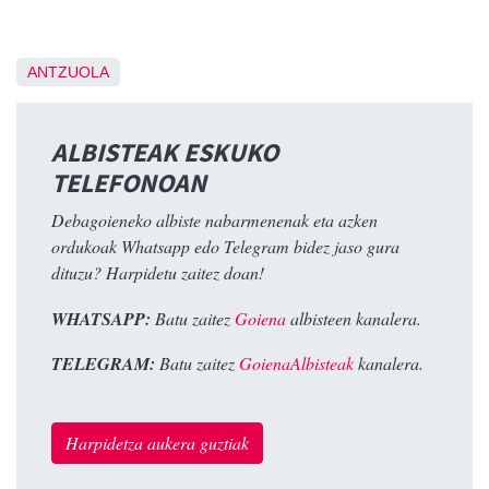
ANTZUOLA
ALBISTEAK ESKUKO
TELEFONOAN
Debagoieneko albiste nabarmenenak eta azken
ordukoak Whatsapp edo Telegram bidez jaso gura
dituzu? Harpidetu zaitez doan!
WHATSAPP:
Batu zaitez
Goiena
albisteen kanalera.
TELEGRAM:
Batu zaitez
GoienaAlbisteak
kanalera.
Harpidetza aukera guztiak