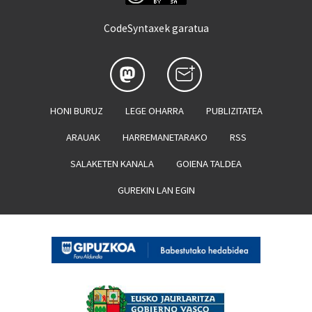
CodeSyntaxek garatua
HONI BURUZ
LEGE OHARRA
PUBLIZITATEA
ARAUAK
HARREMANETARAKO
RSS
SALAKETEN KANALA
GOIENA TALDEA
GUREKIN LAN EGIN