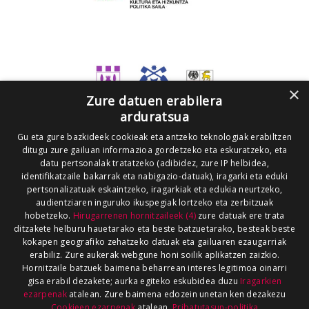
×
Zure datuen erabilera
arduratsua
Gu eta gure bazkideek cookieak eta antzeko teknologiak erabiltzen
ditugu zure gailuan informazioa gordetzeko eta eskuratzeko, eta
datu pertsonalak tratatzeko (adibidez, zure IP helbidea,
identifikatzaile bakarrak eta nabigazio-datuak), iragarki eta eduki
pertsonalizatuak eskaintzeko, iragarkiak eta edukia neurtzeko,
audientziaren inguruko ikuspegiak lortzeko eta zerbitzuak
hobetzeko.
Hirugarrenen hornitzaileek (4)
zure datuak ere trata
ditzakete helburu hauetarako eta beste batzuetarako, besteak beste
kokapen geografiko zehatzeko datuak eta gailuaren ezaugarriak
erabiliz. Zure aukerak webgune honi soilik aplikatzen zaizkio.
Hornitzaile batzuek baimena beharrean interes legitimoa oinarri
gisa erabil dezakete; aurka egiteko eskubidea duzu
Iragarkien
ezarpenak
atalean. Zure baimena edozein unetan ken dezakezu
Cookieen ezarpenak
atalean.
Pribatutasun-politika