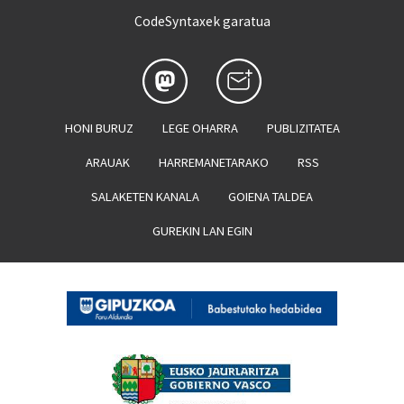
CodeSyntaxek garatua
HONI BURUZ
LEGE OHARRA
PUBLIZITATEA
ARAUAK
HARREMANETARAKO
RSS
SALAKETEN KANALA
GOIENA TALDEA
GUREKIN LAN EGIN