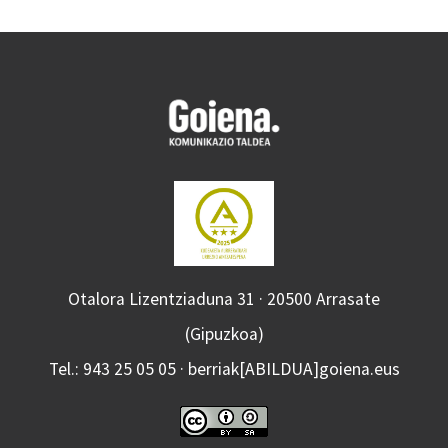
Otalora Lizentziaduna 31 · 20500 Arrasate
(Gipuzkoa)
Tel.: 943 25 05 05 · berriak[ABILDUA]goiena.eus