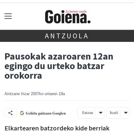
ANTZUOLA
Pausokak azaroaren 12an
egingo du urteko batzar
orokorra
Aintzane Irizar
2007ko urriaren 19a
Entzun
Itzuli
Gehitu gaitzazu Googlen
Elkartearen batzordeko kide berriak