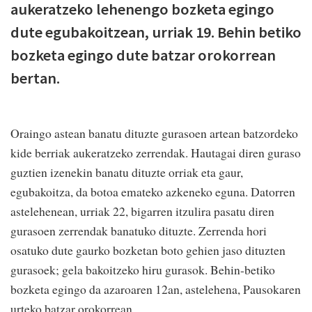
aukeratzeko lehenengo bozketa egingo
dute egubakoitzean, urriak 19. Behin betiko
bozketa egingo dute batzar orokorrean
bertan.
Oraingo astean banatu dituzte gurasoen artean batzordeko
kide berriak aukeratzeko zerrendak. Hautagai diren guraso
guztien izenekin banatu dituzte orriak eta gaur,
egubakoitza, da botoa emateko azkeneko eguna. Datorren
astelehenean, urriak 22, bigarren itzulira pasatu diren
gurasoen zerrendak banatuko dituzte. Zerrenda hori
osatuko dute gaurko bozketan boto gehien jaso dituzten
gurasoek; gela bakoitzeko hiru gurasok. Behin-betiko
bozketa egingo da azaroaren 12an, astelehena, Pausokaren
urteko batzar orokorrean.