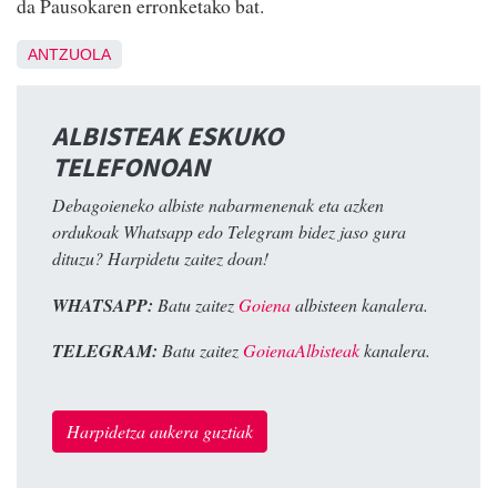
da Pausokaren erronketako bat.
ANTZUOLA
ALBISTEAK ESKUKO
TELEFONOAN
Debagoieneko albiste nabarmenenak eta azken
ordukoak Whatsapp edo Telegram bidez jaso gura
dituzu? Harpidetu zaitez doan!
WHATSAPP:
Batu zaitez
Goiena
albisteen kanalera.
TELEGRAM:
Batu zaitez
GoienaAlbisteak
kanalera.
Harpidetza aukera guztiak