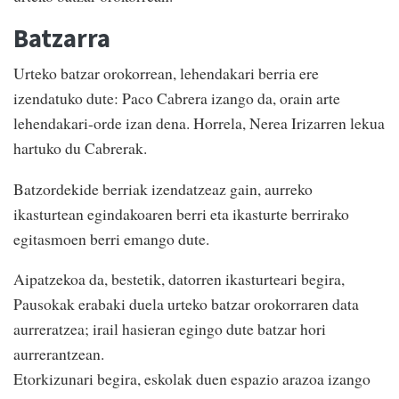
Batzarra
Urteko batzar orokorrean, lehendakari berria ere
izendatuko dute: Paco Cabrera izango da, orain arte
lehendakari-orde izan dena. Horrela, Nerea Irizarren lekua
hartuko du Cabrerak.
Batzordekide berriak izendatzeaz gain, aurreko
ikasturtean egindakoaren berri eta ikasturte berrirako
egitasmoen berri emango dute.
Aipatzekoa da, bestetik, datorren ikasturteari begira,
Pausokak erabaki duela urteko batzar orokorraren data
aurreratzea; irail hasieran egingo dute batzar hori
aurrerantzean.
Etorkizunari begira, eskolak duen espazio arazoa izango