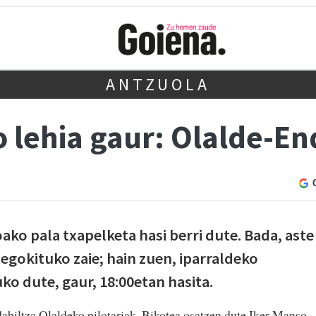
ANTZUOLA
 lehia gaur: Olalde-En
ako pala txapelketa hasi berri dute. Bada, aste
egokituko zaie; hain zuen, iparraldeko
ko dute, gaur, 18:00etan hasita.
abiltza Olaldeko pilotariak. Bikotea osatzen dute Iker Manso