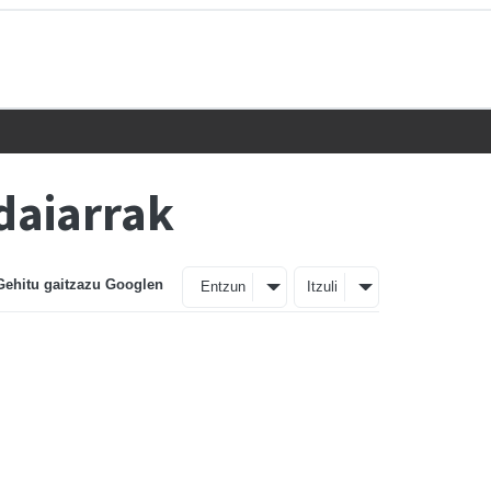
daiarrak
Gehitu gaitzazu Googlen
Entzun
Itzuli