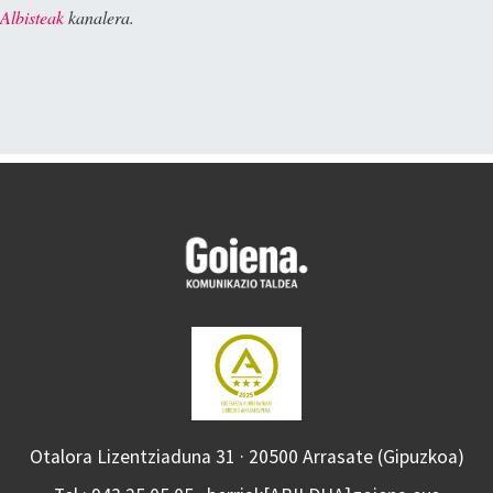
Albisteak
kanalera.
Otalora Lizentziaduna 31 · 20500 Arrasate (Gipuzkoa)