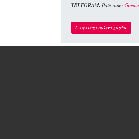
TELEGRAM:
Batu zaitez
Goiena
Harpidetza aukera guztiak