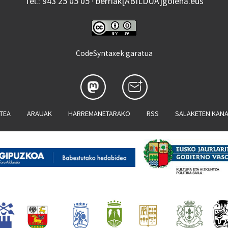
Tel.: 943 25 05 05 · berriak[ABILDUA]goiena.eus
CodeSyntaxek garatua
ATEA
ARAUAK
HARREMANETARAKO
RSS
SALAKETEN KAN