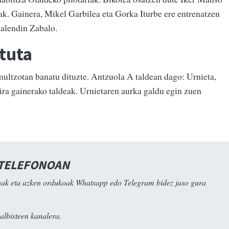
iak. Gainera, Mikel Garbilea eta Gorka Iturbe ere entrenatzen
 Balendin Zabalo.
atuta
multzotan banatu dituzte. Antzuola A taldean dago: Urnieta,
ira gainerako taldeak. Urnietaren aurka galdu egin zuen
 TELEFONOAN
ak eta azken ordukoak Whatsapp edo Telegram bidez jaso gura
albisteen kanalera.