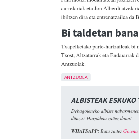
aurrelariak eta Jon Alberdi atzelar
ibiltzen dira eta entrenatzailea da
Bi taldetan ban
Txapelketako parte-hartzaileak bi 
Txost, Altzatarrak eta Endaiarrak d
Antzuolak.
ANTZUOLA
ALBISTEAK ESKUKO
Debagoieneko albiste nabarmenen
dituzu? Harpidetu zaitez doan!
WHATSAPP:
Batu zaitez
Goiena