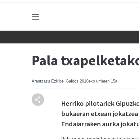
Pala txapelketako
Arantzazu Ezkibel Galdos
2010eko urriaren 15a
Herriko pilotariek Gipuzko
bukaeran etxean jokatzea 
Endaiarraken aurka jokatu
Pala motza modalitatean jokatzen d