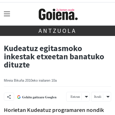
ANTZUOLA
Kudeatuz egitasmoko
inkestak etxeetan banatuko
dituzte
Mireia Bikuña
2010eko irailaren 10a
Entzun
Itzuli
Gehitu gaitzazu Googlen
Horietan Kudeatuz programaren nondik