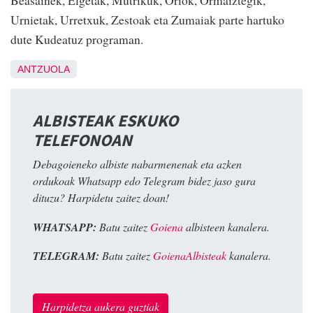
Urnietak, Urretxuk, Zestoak eta Zumaiak parte hartuko
dute Kudeatuz programan.
ANTZUOLA
ALBISTEAK ESKUKO
TELEFONOAN
Debagoieneko albiste nabarmenenak eta azken
ordukoak Whatsapp edo Telegram bidez jaso gura
dituzu? Harpidetu zaitez doan!
WHATSAPP:
Batu zaitez
Goiena
albisteen kanalera.
TELEGRAM:
Batu zaitez
GoienaAlbisteak
kanalera.
Harpidetza aukera guztiak