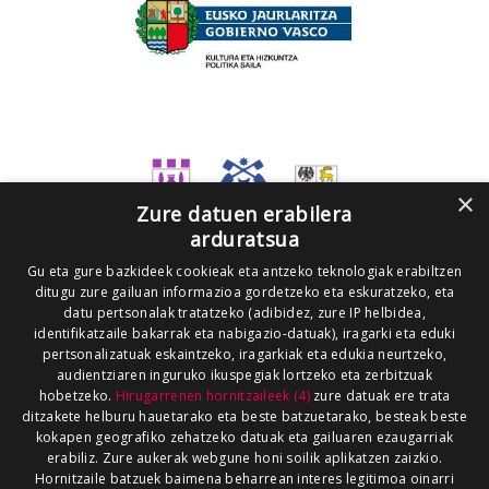
×
Zure datuen erabilera
arduratsua
Gu eta gure bazkideek cookieak eta antzeko teknologiak erabiltzen
ditugu zure gailuan informazioa gordetzeko eta eskuratzeko, eta
datu pertsonalak tratatzeko (adibidez, zure IP helbidea,
identifikatzaile bakarrak eta nabigazio-datuak), iragarki eta eduki
pertsonalizatuak eskaintzeko, iragarkiak eta edukia neurtzeko,
audientziaren inguruko ikuspegiak lortzeko eta zerbitzuak
hobetzeko.
Hirugarrenen hornitzaileek (4)
zure datuak ere trata
ditzakete helburu hauetarako eta beste batzuetarako, besteak beste
kokapen geografiko zehatzeko datuak eta gailuaren ezaugarriak
erabiliz. Zure aukerak webgune honi soilik aplikatzen zaizkio.
Hornitzaile batzuek baimena beharrean interes legitimoa oinarri