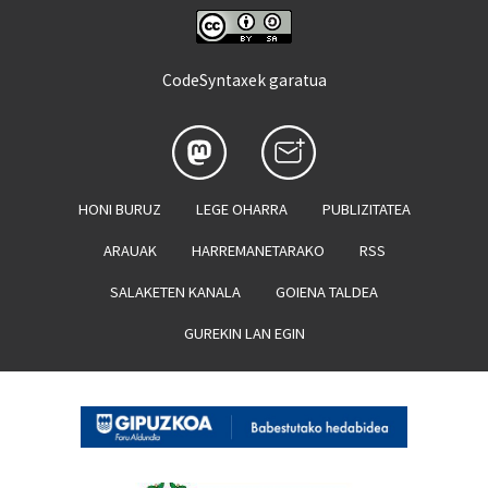
CodeSyntaxek garatua
HONI BURUZ
LEGE OHARRA
PUBLIZITATEA
ARAUAK
HARREMANETARAKO
RSS
SALAKETEN KANALA
GOIENA TALDEA
GUREKIN LAN EGIN