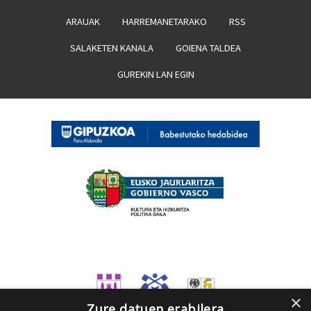
ARAUAK
HARREMANETARAKO
RSS
SALAKETEN KANALA
GOIENA TALDEA
GUREKIN LAN EGIN
×
Zure datuen erabilera