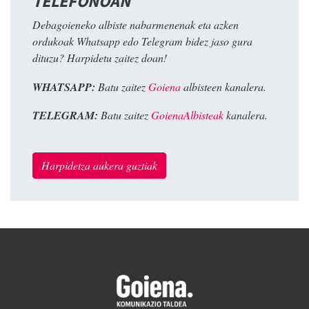
TELEFONOAN
Debagoieneko albiste nabarmenenak eta azken
ordukoak Whatsapp edo Telegram bidez jaso gura
dituzu? Harpidetu zaitez doan!
WHATSAPP:
Batu zaitez
Goiena
albisteen kanalera.
TELEGRAM:
Batu zaitez
GoienaAlbisteak
kanalera.
Harpidetza aukera guztiak