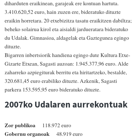
diharduten eraikinean, garajeak ere kontuan hartuta.
3.410.620,52 euro, hain zuzen ere, bideratuko dituzte
eraikin horretara. 20 etxebizitza tasatu eraikitzen dabiltza;
beheko solairua kirol eta aisialdi jardueratara bideratuko
du Udalak. Gimnasioa, aldagelak eta Gaztegunea egingo
dituzte.
Bigarren inbertsiorik handiena egingo dute Kultura Etxe-
Gizarte Etxean, Sagasti auzoan: 1.945.377,96 euro. Alde
zaharreko azpiegiturak berritu eta hiritartzeko, bestalde,
320.681,45 euro erabiliko dituzte. Azkenik, Sagasti
parkera 153.595,95 euro bideratuko dituzte.
2007ko Udalaren aurrekontuak
Zor publikoa
118.972 euro
Gobernu organoak
48.919 euro