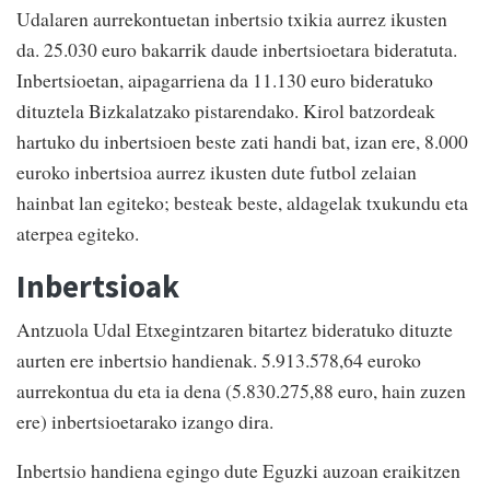
Udalaren aurrekontuetan inbertsio txikia aurrez ikusten
da. 25.030 euro bakarrik daude inbertsioetara bideratuta.
Inbertsioetan, aipagarriena da 11.130 euro bideratuko
dituztela Bizkalatzako pistarendako. Kirol batzordeak
hartuko du inbertsioen beste zati handi bat, izan ere, 8.000
euroko inbertsioa aurrez ikusten dute futbol zelaian
hainbat lan egiteko; besteak beste, aldagelak txukundu eta
aterpea egiteko.
Inbertsioak
Antzuola Udal Etxegintzaren bitartez bideratuko dituzte
aurten ere inbertsio handienak. 5.913.578,64 euroko
aurrekontua du eta ia dena (5.830.275,88 euro, hain zuzen
ere) inbertsioetarako izango dira.
Inbertsio handiena egingo dute Eguzki auzoan eraikitzen