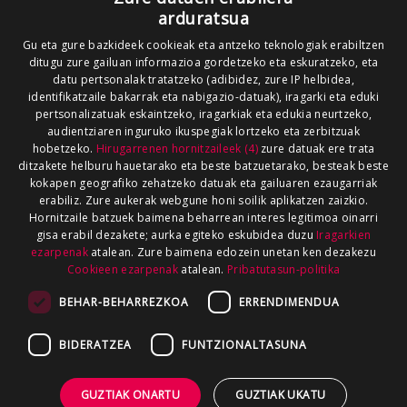
arduratsua
Gu eta gure bazkideek cookieak eta antzeko teknologiak erabiltzen
ditugu zure gailuan informazioa gordetzeko eta eskuratzeko, eta
datu pertsonalak tratatzeko (adibidez, zure IP helbidea,
identifikatzaile bakarrak eta nabigazio-datuak), iragarki eta eduki
pertsonalizatuak eskaintzeko, iragarkiak eta edukia neurtzeko,
audientziaren inguruko ikuspegiak lortzeko eta zerbitzuak
hobetzeko.
Hirugarrenen hornitzaileek (4)
zure datuak ere trata
ditzakete helburu hauetarako eta beste batzuetarako, besteak beste
kokapen geografiko zehatzeko datuak eta gailuaren ezaugarriak
erabiliz. Zure aukerak webgune honi soilik aplikatzen zaizkio.
Hornitzaile batzuek baimena beharrean interes legitimoa oinarri
gisa erabil dezakete; aurka egiteko eskubidea duzu
Iragarkien
ezarpenak
atalean. Zure baimena edozein unetan ken dezakezu
Cookieen ezarpenak
atalean.
Pribatutasun-politika
BEHAR-BEHARREZKOA
ERRENDIMENDUA
BIDERATZEA
FUNTZIONALTASUNA
GUZTIAK ONARTU
GUZTIAK UKATU