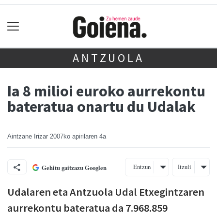
ANTZUOLA
Ia 8 milioi euroko aurrekontu
bateratua onartu du Udalak
Aintzane Irizar
2007ko apirilaren 4a
Entzun
Itzuli
Gehitu gaitzazu Googlen
Udalaren eta Antzuola Udal Etxegintzaren
aurrekontu bateratua da 7.968.859