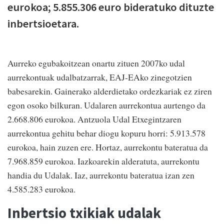
eurokoa; 5.855.306 euro bideratuko dituzte
inbertsioetara.
Aurreko egubakoitzean onartu zituen 2007ko udal
aurrekontuak udalbatzarrak, EAJ-EAko zinegotzien
babesarekin. Gainerako alderdietako ordezkariak ez ziren
egon osoko bilkuran. Udalaren aurrekontua aurtengo da
2.668.806 eurokoa. Antzuola Udal Etxegintzaren
aurrekontua gehitu behar diogu kopuru horri: 5.913.578
eurokoa, hain zuzen ere. Hortaz, aurrekontu bateratua da
7.968.859 eurokoa. Iazkoarekin alderatuta, aurrekontu
handia du Udalak. Iaz, aurrekontu bateratua izan zen
4.585.283 eurokoa.
Inbertsio txikiak udalak