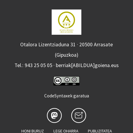
Otalora Lizentziaduna 31 · 20500 Arrasate
(Gipuzkoa)
Tel.: 943 25 05 05 · berriak[ABILDUA]goiena.eus
CodeSyntaxek garatua
HONI BURUZ
LEGE OHARRA
PUBLIZITATEA