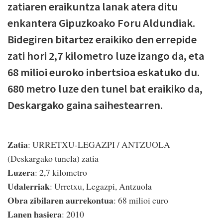
zatiaren eraikuntza lanak atera ditu
enkantera Gipuzkoako Foru Aldundiak.
Bidegiren bitartez eraikiko den errepide
zati hori 2,7 kilometro luze izango da, eta
68 milioi euroko inbertsioa eskatuko du.
680 metro luze den tunel bat eraikiko da,
Deskargako gaina saihestearren.
Zatia
: URRETXU-LEGAZPI / ANTZUOLA
(Deskargako tunela) zatia
Luzera
: 2,7 kilometro
Udalerriak
: Urretxu, Legazpi, Antzuola
Obra zibilaren aurrekontua
: 68 milioi euro
Lanen hasiera
: 2010