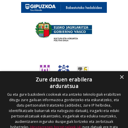
×
Zure datuen erabilera
arduratsua
Gu eta gure bazkideek cookieak eta antzeko teknologiak erabiltzen
ditugu zure gailuan informazioa gordetzeko eta eskuratzeko, eta
datu pertsonalak tratatzeko (adibidez, zure IP helbidea,
identifikatzaile bakarrak eta nabigazio-datuak), iragarki eta eduki
pertsonalizatuak eskaintzeko, iragarkiak eta edukia neurtzeko,
audientziaren inguruko ikuspegiak lortzeko eta zerbitzuak
hobetzeko.
Hirugarrenen hornitzaileek (4)
zure datuak ere trata