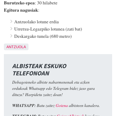
Burutzeko epea
: 30 hilabete
Egitura nagusiak
:
Antzuolako lotune erdia
Urretxu-Legazpiko lotunea (zati bat)
Deskargako tunela (680 metro)
ANTZUOLA
ALBISTEAK ESKUKO
TELEFONOAN
Debagoieneko albiste nabarmenenak eta azken
ordukoak Whatsapp edo Telegram bidez jaso gura
dituzu? Harpidetu zaitez doan!
WHATSAPP:
Batu zaitez
Goiena
albisteen kanalera.
Batu zaitez
GoienaAlbisteak
kanalera.