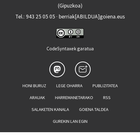
(Gipuzkoa)
Tel.: 943 25 05 05 · berriak[ABILDUA]goiena.eus
CodeSyntaxek garatua
HONI BURUZ
LEGE OHARRA
PUBLIZITATEA
ARAUAK
HARREMANETARAKO
RSS
SALAKETEN KANALA
GOIENA TALDEA
GUREKIN LAN EGIN