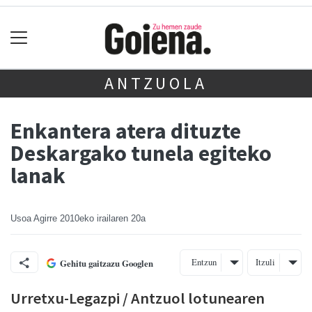
ANTZUOLA
Enkantera atera dituzte
Deskargako tunela egiteko
lanak
Usoa Agirre
2010eko irailaren 20a
Entzun
Itzuli
Gehitu gaitzazu Googlen
Urretxu-Legazpi / Antzuol lotunearen