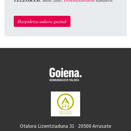
TELEGRAM:
Harpidetza aukera guztiak
Otalora Lizentziaduna 31 · 20500 Arrasate