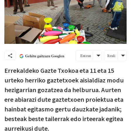
Entzun
Itzuli
Gehitu gaitzazu Googlen
Errekaldeko Gazte Txokoa eta 11 eta 15
urteko herriko gaztetxoek aisialdiaz modu
hezigarrian gozatzea da helburua. Aurten
ere abiarazi dute gaztetxoen proiektua eta
hainbat egitasmo gertu dauzkate jadanik;
besteak beste tailerrak edo irteerak egitea
aurreikusi dute.