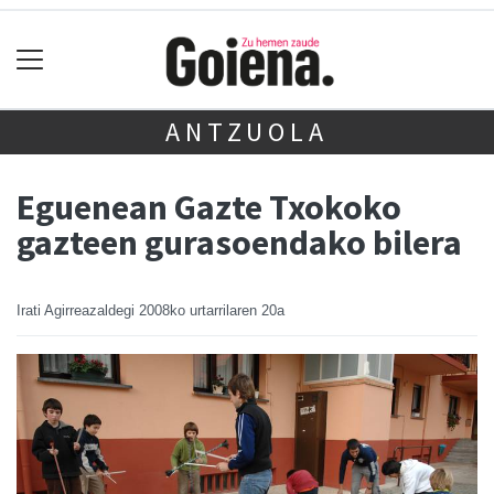
ANTZUOLA
Eguenean Gazte Txokoko
gazteen gurasoendako bilera
Irati Agirreazaldegi
2008ko urtarrilaren 20a