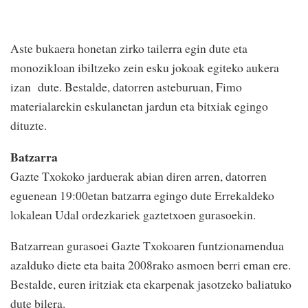
Aste bukaera honetan zirko tailerra egin dute eta
monozikloan ibiltzeko zein esku jokoak egiteko aukera
izan dute. Bestalde, datorren asteburuan, Fimo
materialarekin eskulanetan jardun eta bitxiak egingo
dituzte.
Batzarra
Gazte Txokoko jarduerak abian diren arren, datorren
eguenean 19:00etan batzarra egingo dute Errekaldeko
lokalean Udal ordezkariek gaztetxoen gurasoekin.
Batzarrean gurasoei Gazte Txokoaren funtzionamendua
azalduko diete eta baita 2008rako asmoen berri eman ere.
Bestalde, euren iritziak eta ekarpenak jasotzeko baliatuko
dute bilera.