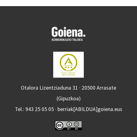
Otalora Lizentziaduna 31 · 20500 Arrasate
(Gipuzkoa)
Tel.: 943 25 05 05 · berriak[ABILDUA]goiena.eus