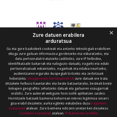
×
Zure datuen erabilera
arduratsua
Gu eta gure bazkideek cookieak eta antzeko teknologiak erabiltzen
ditugu zure gailuan informazioa gordetzeko eta eskuratzeko, eta
datu pertsonalak tratatzeko (adibidez, zure IP helbidea,
identifikatzaile bakarrak eta nabigazio-datuak), iragarki eta eduki
pertsonalizatuak eskaintzeko, iragarkiak eta edukia neurtzeko,
audientziaren inguruko ikuspegiak lortzeko eta zerbitzuak
hobetzeko.
Hirugarrenen hornitzaileek (4)
zure datuak ere trata
ditzakete helburu hauetarako eta beste batzuetarako, besteak beste
kokapen geografiko zehatzeko datuak eta gailuaren ezaugarriak
erabiliz. Zure aukerak webgune honi soilik aplikatzen zaizkio.
Hornitzaile batzuek baimena beharrean interes legitimoa oinarri
gisa erabil dezakete; aurka egiteko eskubidea duzu
Iragarkien
ezarpenak
atalean. Zure baimena edozein unetan ken dezakezu
Cookieen ezarpenak
atalean.
Pribatutasun-politika