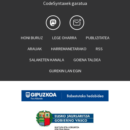
CodeSyntaxek garatua
HONI BURUZ
LEGE OHARRA
PUBLIZITATEA
ARAUAK
HARREMANETARAKO
RSS
SALAKETEN KANALA
GOIENA TALDEA
GUREKIN LAN EGIN