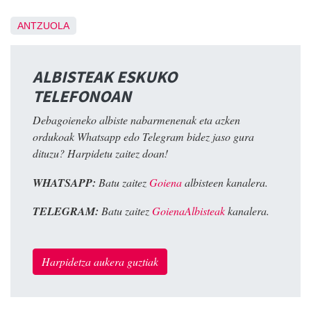
ANTZUOLA
ALBISTEAK ESKUKO
TELEFONOAN
Debagoieneko albiste nabarmenenak eta azken
ordukoak Whatsapp edo Telegram bidez jaso gura
dituzu? Harpidetu zaitez doan!
WHATSAPP:
Batu zaitez
Goiena
albisteen kanalera.
TELEGRAM:
Batu zaitez
GoienaAlbisteak
kanalera.
Harpidetza aukera guztiak