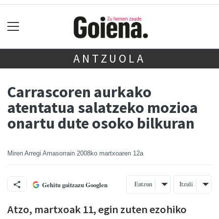
ANTZUOLA
Carrascoren aurkako
atentatua salatzeko mozioa
onartu dute osoko bilkuran
Miren Arregi Amasorrain
2008ko martxoaren 12a
Entzun
Itzuli
Gehitu gaitzazu Googlen
Atzo, martxoak 11, egin zuten ezohiko