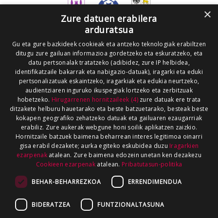
×
Zure datuen erabilera
arduratsua
Gu eta gure bazkideek cookieak eta antzeko teknologiak erabiltzen
ditugu zure gailuan informazioa gordetzeko eta eskuratzeko, eta
datu pertsonalak tratatzeko (adibidez, zure IP helbidea,
identifikatzaile bakarrak eta nabigazio-datuak), iragarki eta eduki
pertsonalizatuak eskaintzeko, iragarkiak eta edukia neurtzeko,
audientziaren inguruko ikuspegiak lortzeko eta zerbitzuak
hobetzeko.
Hirugarrenen hornitzaileek (4)
zure datuak ere trata
ditzakete helburu hauetarako eta beste batzuetarako, besteak beste
kokapen geografiko zehatzeko datuak eta gailuaren ezaugarriak
erabiliz. Zure aukerak webgune honi soilik aplikatzen zaizkio.
Hornitzaile batzuek baimena beharrean interes legitimoa oinarri
gisa erabil dezakete; aurka egiteko eskubidea duzu
Iragarkien
ezarpenak
atalean. Zure baimena edozein unetan ken dezakezu
Cookieen ezarpenak
atalean.
Pribatutasun-politika
BEHAR-BEHARREZKOA
ERRENDIMENDUA
BIDERATZEA
FUNTZIONALTASUNA