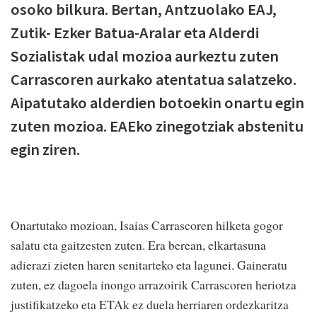
osoko bilkura. Bertan, Antzuolako EAJ,
Zutik- Ezker Batua-Aralar eta Alderdi
Sozialistak udal mozioa aurkeztu zuten
Carrascoren aurkako atentatua salatzeko.
Aipatutako alderdien botoekin onartu egin
zuten mozioa. EAEko zinegotziak abstenitu
egin ziren.
Onartutako mozioan, Isaias Carrascoren hilketa gogor
salatu eta gaitzesten zuten. Era berean, elkartasuna
adierazi zieten haren senitarteko eta lagunei. Gaineratu
zuten, ez dagoela inongo arrazoirik Carrascoren heriotza
justifikatzeko eta ETAk ez duela herriaren ordezkaritza