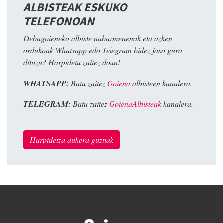
ALBISTEAK ESKUKO
TELEFONOAN
Debagoieneko albiste nabarmenenak eta azken
ordukoak Whatsapp edo Telegram bidez jaso gura
dituzu? Harpidetu zaitez doan!
WHATSAPP:
Batu zaitez
Goiena
albisteen kanalera.
TELEGRAM:
Batu zaitez
GoienaAlbisteak
kanalera.
Harpidetza aukera guztiak