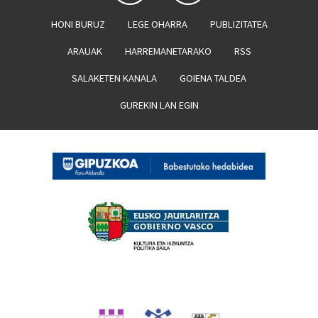
HONI BURUZ
LEGE OHARRA
PUBLIZITATEA
ARAUAK
HARREMANETARAKO
RSS
SALAKETEN KANALA
GOIENA TALDEA
GUREKIN LAN EGIN