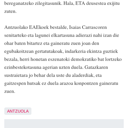
bereganatzeko zilegitasunik. Hala, ETA deusestea exijitu
zuten.
Antzuolako EAEkoek bestalde, Isaias Carrascoren
senitarteko eta lagunei elkartasuna adierazi nahi izan die
ohar baten bitartez eta gaineratu zuen joan den
egubakoitzean gertatutakoak, indarkeria ekintza guztiek
bezala, herri honetan eszenatoki demokratiko bat lortzeko
ezinbestekotasuna agerian uzten duela. Gatazkaren
sustraietara jo behar dela uste du aladerdiak, eta
gaitzespen hutsak ez duela arazoa konpontzen gaineratu
zuen.
ANTZUOLA