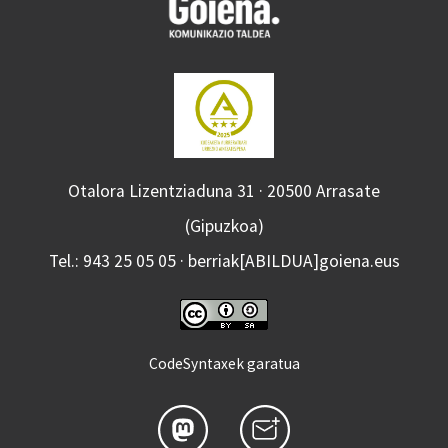
Otalora Lizentziaduna 31 · 20500 Arrasate
(Gipuzkoa)
Tel.: 943 25 05 05 · berriak[ABILDUA]goiena.eus
CodeSyntaxek garatua