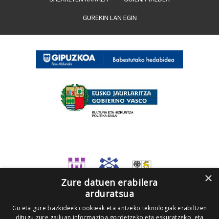
GUREKIN LAN EGIN
×
Zure datuen erabilera
arduratsua
Gu eta gure bazkideek cookieak eta antzeko teknologiak erabiltzen
ditugu zure gailuan informazioa gordetzeko eta eskuratzeko, eta