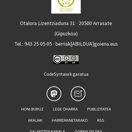
Otalora Lizentziaduna 31 · 20500 Arrasate
(Gipuzkoa)
Tel.: 943 25 05 05 · berriak[ABILDUA]goiena.eus
CodeSyntaxek garatua
HONI BURUZ
LEGE OHARRA
PUBLIZITATEA
ARAUAK
HARREMANETARAKO
RSS
SALAKETEN KANALA
GOIENA TALDEA