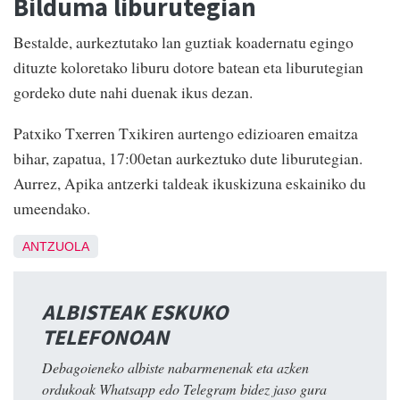
Bilduma liburutegian
Bestalde, aurkeztutako lan guztiak koadernatu egingo
dituzte koloretako liburu dotore batean eta liburutegian
gordeko dute nahi duenak ikus dezan.
Patxiko Txerren Txikiren aurtengo edizioaren emaitza
bihar, zapatua, 17:00etan aurkeztuko dute liburutegian.
Aurrez, Apika antzerki taldeak ikuskizuna eskainiko du
umeendako.
ANTZUOLA
ALBISTEAK ESKUKO
TELEFONOAN
Debagoieneko albiste nabarmenenak eta azken
ordukoak Whatsapp edo Telegram bidez jaso gura