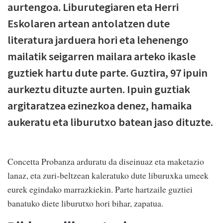
aurtengoa. Liburutegiaren eta Herri
Eskolaren artean antolatzen dute
literatura jarduera hori eta lehenengo
mailatik seigarren mailara arteko ikasle
guztiek hartu dute parte. Guztira, 97 ipuin
aurkeztu dituzte aurten. Ipuin guztiak
argitaratzea ezinezkoa denez, hamaika
aukeratu eta liburutxo batean jaso dituzte.
Concetta Probanza arduratu da diseinuaz eta maketazio
lanaz, eta zuri-beltzean kaleratuko dute liburuxka umeek
eurek egindako marrazkiekin. Parte hartzaile guztiei
banatuko diete liburutxo hori bihar, zapatua.