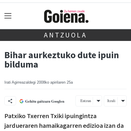
ANTZUOLA
Bihar aurkeztuko dute ipuin
bilduma
Irati Agirreazaldegi
2008ko apirilaren 25a
Entzun
Itzuli
Gehitu gaitzazu Googlen
Patxiko Txerren Txiki ipuingintza
jardueraren hamaikagarren edizioa izan da