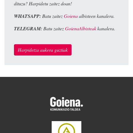
dituzu? Harpidetu zaitez doan!
WHATSAPP:
Batu zaitez
Goiena
albisteen kanalera.
TELEGRAM:
Batu zaitez
GoienaAlbisteak
kanalera.
Harpidetza aukera guztiak