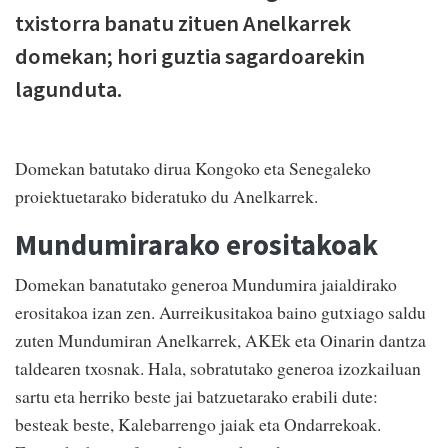
txistorra banatu zituen Anelkarrek
domekan; hori guztia sagardoarekin
lagunduta.
Domekan batutako dirua Kongoko eta Senegaleko
proiektuetarako bideratuko du Anelkarrek.
Mundumirarako erositakoak
Domekan banatutako generoa Mundumira jaialdirako
erositakoa izan zen. Aurreikusitakoa baino gutxiago saldu
zuten Mundumiran Anelkarrek, AKEk eta Oinarin dantza
taldearen txosnak. Hala, sobratutako generoa izozkailuan
sartu eta herriko beste jai batzuetarako erabili dute:
besteak beste, Kalebarrengo jaiak eta Ondarrekoak.