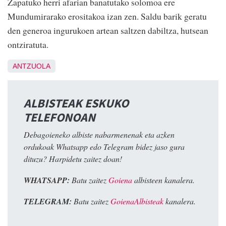
Zapatuko herri afarian banatutako solomoa ere
Mundumirarako erositakoa izan zen. Saldu barik geratu
den generoa ingurukoen artean saltzen dabiltza, hutsean
ontziratuta.
ANTZUOLA
ALBISTEAK ESKUKO
TELEFONOAN
Debagoieneko albiste nabarmenenak eta azken
ordukoak Whatsapp edo Telegram bidez jaso gura
dituzu? Harpidetu zaitez doan!
WHATSAPP:
Batu zaitez
Goiena
albisteen kanalera.
TELEGRAM:
Batu zaitez
GoienaAlbisteak
kanalera.