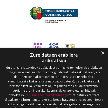
×
Zure datuen erabilera
arduratsua
Gu eta gure bazkideek cookieak eta antzeko teknologiak erabiltzen
ditugu zure gailuan informazioa gordetzeko eta eskuratzeko, eta
datu pertsonalak tratatzeko (adibidez, zure IP helbidea,
identifikatzaile bakarrak eta nabigazio-datuak), iragarki eta eduki
pertsonalizatuak eskaintzeko, iragarkiak eta edukia neurtzeko,
audientziaren inguruko ikuspegiak lortzeko eta zerbitzuak
hobetzeko.
Hirugarrenen hornitzaileek (4)
zure datuak ere trata
ditzakete helburu hauetarako eta beste batzuetarako, besteak beste
kokapen geografiko zehatzeko datuak eta gailuaren ezaugarriak