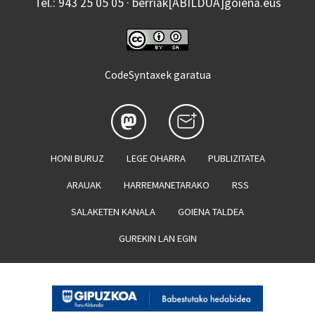
Tel.: 943 25 05 05 · berriak[ABILDUA]goiena.eus
CodeSyntaxek garatua
HONI BURUZ
LEGE OHARRA
PUBLIZITATEA
ARAUAK
HARREMANETARAKO
RSS
SALAKETEN KANALA
GOIENA TALDEA
GUREKIN LAN EGIN