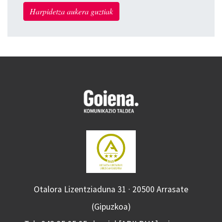
Harpidetza aukera guztiak
Otalora Lizentziaduna 31 · 20500 Arrasate
(Gipuzkoa)