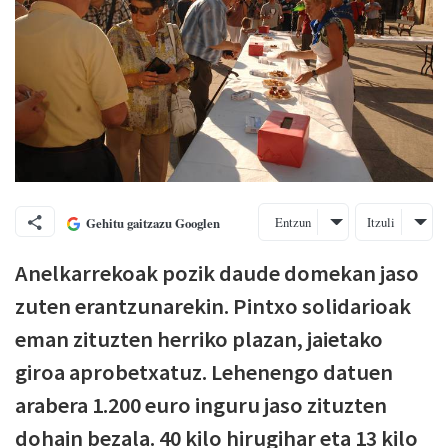
Entzun
Itzuli
Gehitu gaitzazu Googlen
Anelkarrekoak pozik daude domekan jaso
zuten erantzunarekin. Pintxo solidarioak
eman zituzten herriko plazan, jaietako
giroa aprobetxatuz. Lehenengo datuen
arabera 1.200 euro inguru jaso zituzten
dohain bezala. 40 kilo hirugihar eta 13 kilo