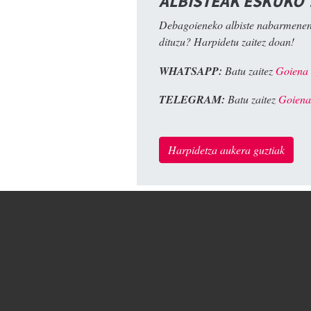
ALBISTEAK ESKUKO
Debagoieneko albiste nabarmenen
dituzu? Harpidetu zaitez doan!
WHATSAPP:
Batu zaitez
Goiena
TELEGRAM:
Batu zaitez
Goiena
Harpidetza aukera guztiak