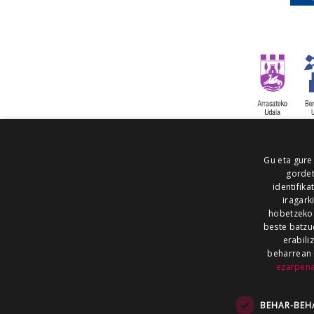
Gu eta gure
gordet
identifika
iragark
hobetzeko
beste batzu
erabili
beharrean 
ezarpen
AIARALDEA
AIKOR
AIURRI
ALEA
BEGITU
ERRAN
EUSKALERRIA IRRA
BEHAR-BEH
KRONIKA
MAILOPE
NOAUA
O