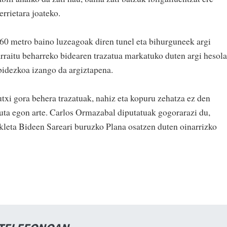
errietara joateko.
a 60 metro baino luzeagoak diren tunel eta bihurguneek argi
arraitu beharreko bidearen trazatua markatuko duten argi hesol
bidezkoa izango da argiztapena.
txi gora behera trazatuak, nahiz eta kopuru zehatza ez den
tuta egon arte. Carlos Ormazabal diputatuak gogorarazi du,
leta Bideen Sareari buruzko Plana osatzen duten oinarrizko