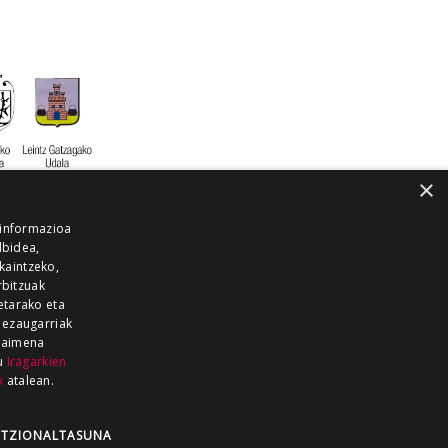
×
 informazioa
lbidea,
skaintzeko,
rbitzuak
etarako eta
 ezaugarriak
 baimena
zu
Iragarkien
k
atalean.
EITIA GUKA
AZKOITIA GUKA
BARRENA
GUKA
GUKA TELEBISTA
HIRUKA
TZIONALTASUNA
Z GUKA
ZUMAIA GUKA
28 KANALA