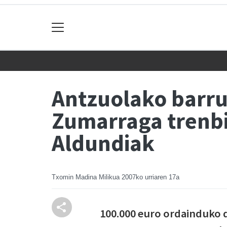
Antzuolako barrut
Zumarraga trenbid
Aldundiak
Txomin Madina Milikua
2007ko urriaren 17a
100.000 euro ordainduko d