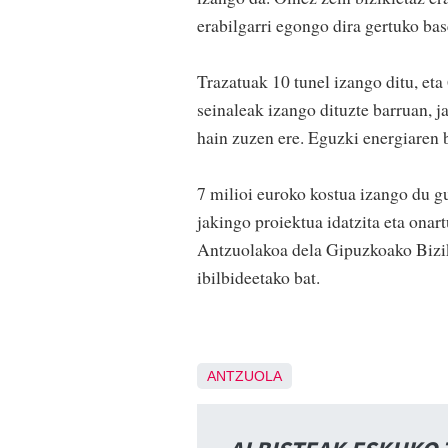
erabilgarri egongo dira gertuko bas
Trazatuak 10 tunel izango ditu, et
seinaleak izango dituzte barruan, j
hain zuzen ere. Eguzki energiaren 
7 milioi euroko kostua izango du gu
jakingo proiektua idatzita eta onar
Antzuolakoa dela Gipuzkoako Bizik
ibilbideetako bat.
ANTZUOLA