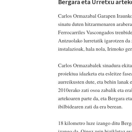
Bergara eta Urretxu arteko
Carlos Ormazabal Garapen Iraunko
sinatu duten hitzarmenaren araber
Ferrocarriles Vascongados trenbide
Antzuolako lurretatik igarotzen da 
instalazioak, hala nola, Irimoko ge
Carlos Ormazabalek sinadura ekital
proiektua idazketa eta esleitze fas
aurreikusten dute, eta behin lanak
2010erako zati osoa zabalik eta er
artekoaren parte da, eta Bergara et
ibilbidearen zati da era berean.
18 kilometro luze izango ditu Berga
izango da. Oinez zein bizikletaz era