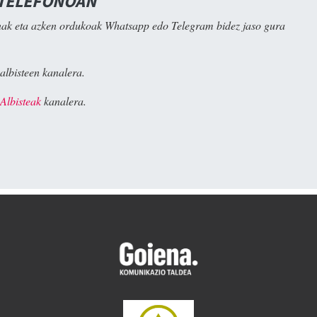
 TELEFONOAN
ak eta azken ordukoak Whatsapp edo Telegram bidez jaso gura
albisteen kanalera.
Albisteak
kanalera.