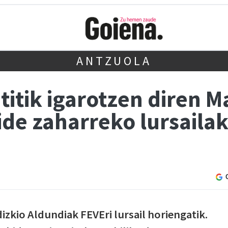
ANTZUOLA
itik igarotzen diren M
e zaharreko lursailak 
izkio Aldundiak FEVEri lursail horiengatik.