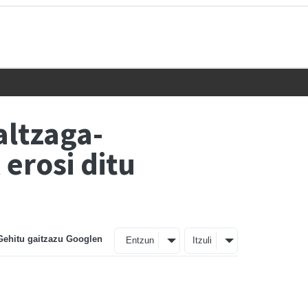
altzaga-
erosi ditu
Gehitu gaitzazu Googlen
Entzun
Itzuli