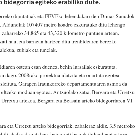
 bidegorria egiteko erabiliko dute.
rreko diputatuak eta FEVEko lehendakari den Dimas Sañudok
a, Aldundiak 107407 metro koadro eskuratuko ditu lehengo
 zaharreko 34,865 eta 43,320 kilometro puntuen artean.
zati hau, eta barnean hartzen ditu trenbidearen berezko
ralekua, zubiak eta tunelak.
diaren ostean esan duenez, behin lursailak eskuratuta,
ean dago. 2008rako proiektua idatzita eta onartuta egotea
 esleituta, Garapen Iraunkorreko departamentuaren asmoa da
abiltzeko moduan egotea. Antzuolako zatia, Bergara eta Urretxu
a Urretxu artekoa, Bergara eta Beasain arteko bidegorriaren VI.
ra eta Urretxu arteko bidegorriak, zabaleraz aldiz, 3,5 metrok
bili ahalko da zati hau, baina zati batzuk ibilgailuentzat ere