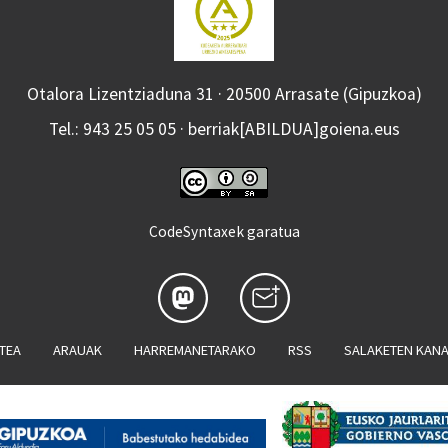
Otalora Lizentziaduna 31 · 20500 Arrasate (Gipuzkoa)
Tel.: 943 25 05 05 · berriak[ABILDUA]goiena.eus
CodeSyntaxek garatua
ATEA
ARAUAK
HARREMANETARAKO
RSS
SALAKETEN KAN