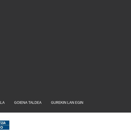
ALA
GOIENA TALDEA
GUREKIN LAN EGIN