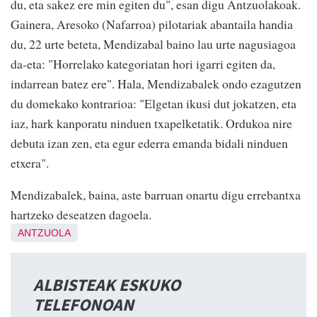
du, eta sakez ere min egiten du", esan digu Antzuolakoak.
Gainera, Aresoko (Nafarroa) pilotariak abantaila handia
du, 22 urte beteta, Mendizabal baino lau urte nagusiagoa
da-eta: "Horrelako kategoriatan hori igarri egiten da,
indarrean batez ere". Hala, Mendizabalek ondo ezagutzen
du domekako kontrarioa: "Elgetan ikusi dut jokatzen, eta
iaz, hark kanporatu ninduen txapelketatik. Ordukoa nire
debuta izan zen, eta egur ederra emanda bidali ninduen
etxera".
Mendizabalek, baina, aste barruan onartu digu errebantxa
hartzeko deseatzen dagoela.
ANTZUOLA
ALBISTEAK ESKUKO
TELEFONOAN