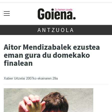
ANTZUOLA
Aitor Mendizabalek ezustea
eman gura du domekako
finalean
Xabier Urtzelai
2007ko ekainaren 29a