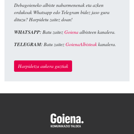
Debagoieneko albiste nabarmenenak eta azken
ordukoak Whatsapp edo Telegram bidez jaso gura
dituzu? Harpidetu zaitez doan!
WHATSAPP:
Batu zaitez
Goiena
albisteen kanalera.
TELEGRAM:
Batu zaitez
GoienaAlbisteak
kanalera.
Harpidetza aukera guztiak