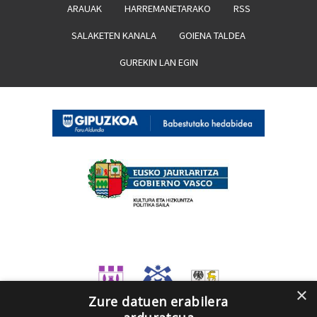
ARAUAK
HARREMANETARAKO
RSS
SALAKETEN KANALA
GOIENA TALDEA
GUREKIN LAN EGIN
×
Zure datuen erabilera