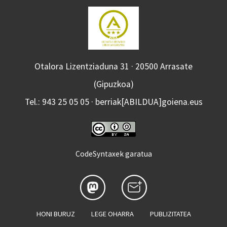
Otalora Lizentziaduna 31 · 20500 Arrasate
(Gipuzkoa)
Tel.: 943 25 05 05 · berriak[ABILDUA]goiena.eus
CodeSyntaxek garatua
HONI BURUZ
LEGE OHARRA
PUBLIZITATEA