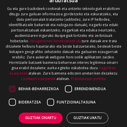
arduratsua
Gu eta gure bazkideek cookieak eta antzeko teknologiak erabiltzen
ditugu zure gailuan informazioa gordetzeko eta eskuratzeko, eta
datu pertsonalak tratatzeko (adibidez, zure IP helbidea,
identifikatzaile bakarrak eta nabigazio-datuak), iragarki eta eduki
pertsonalizatuak eskaintzeko, iragarkiak eta edukia neurtzeko,
audientziaren inguruko ikuspegiak lortzeko eta zerbitzuak
hobetzeko.
Hirugarrenen hornitzaileek (4)
zure datuak ere trata
ditzakete helburu hauetarako eta beste batzuetarako, besteak beste
kokapen geografiko zehatzeko datuak eta gailuaren ezaugarriak
erabiliz. Zure aukerak webgune honi soilik aplikatzen zaizkio.
Hornitzaile batzuek baimena beharrean interes legitimoa oinarri
gisa erabil dezakete; aurka egiteko eskubidea duzu
Iragarkien
ezarpenak
atalean. Zure baimena edozein unetan ken dezakezu
Cookieen ezarpenak
atalean.
Pribatutasun-politika
BEHAR-BEHARREZKOA
ERRENDIMENDUA
BIDERATZEA
FUNTZIONALTASUNA
GUZTIAK ONARTU
GUZTIAK UKATU