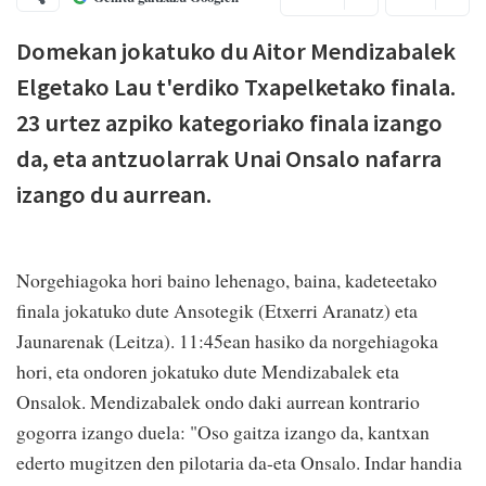
Domekan jokatuko du Aitor Mendizabalek
Elgetako Lau t'erdiko Txapelketako finala.
23 urtez azpiko kategoriako finala izango
da, eta antzuolarrak Unai Onsalo nafarra
izango du aurrean.
Norgehiagoka hori baino lehenago, baina, kadeteetako
finala jokatuko dute Ansotegik (Etxerri Aranatz) eta
Jaunarenak (Leitza). 11:45ean hasiko da norgehiagoka
hori, eta ondoren jokatuko dute Mendizabalek eta
Onsalok. Mendizabalek ondo daki aurrean kontrario
gogorra izango duela: "Oso gaitza izango da, kantxan
ederto mugitzen den pilotaria da-eta Onsalo. Indar handia