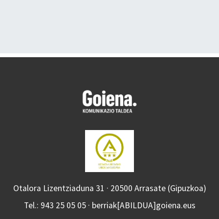
Otalora Lizentziaduna 31 · 20500 Arrasate (Gipuzkoa)
Tel.: 943 25 05 05 · berriak[ABILDUA]goiena.eus