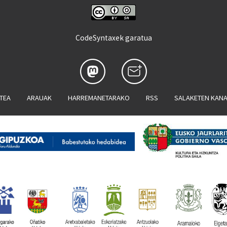
CodeSyntaxek garatua
ATEA
ARAUAK
HARREMANETARAKO
RSS
SALAKETEN KAN