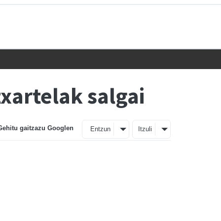
xartelak salgai
Gehitu gaitzazu Googlen
Entzun
Itzuli