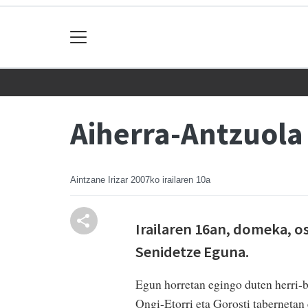
Aiherra-Antzuola
Aintzane Irizar
2007ko irailaren 10a
Irailaren 16an, domeka, 
Senidetze Eguna.
Egun horretan egingo duten herri-ba
Ongi-Etorri eta Gorosti taberneta