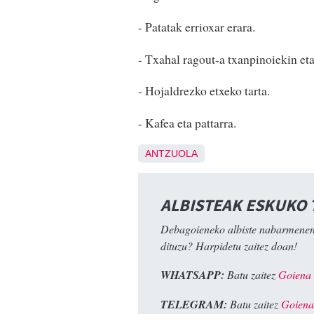
- Patatak errioxar erara.
- Txahal ragout-a txanpinoiekin eta
- Hojaldrezko etxeko tarta.
- Kafea eta pattarra.
ANTZUOLA
ALBISTEAK ESKUKO
Debagoieneko albiste nabarmenen
dituzu? Harpidetu zaitez doan!
WHATSAPP:
Batu zaitez
Goiena
TELEGRAM:
Batu zaitez
Goiena