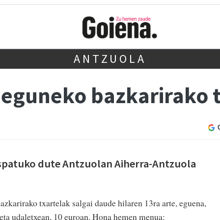
ANTZUOLA
 eguneko bazkarirako t
ospatuko dute Antzuolan Aiherra-Antzuola
zkarirako txartelak salgai daude hilaren 13ra arte, eguena,
n eta udaletxean, 10 euroan. Hona hemen menua: