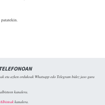
 patatekin.
 TELEFONOAN
ak eta azken ordukoak Whatsapp edo Telegram bidez jaso gura
albisteen kanalera.
Albisteak
kanalera.