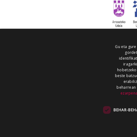
Gu eta gure
gordet
identifika
iragark
hobetzeko
beste batzu
erabili
beharrean 
ezarpen
AIARALDEA
AIKOR
AIURRI
ALEA
BEGITU
ERRAN
EUSKALERRIA IRRA
BEHAR-BEH
KRONIKA
MAILOPE
NOAUA
O