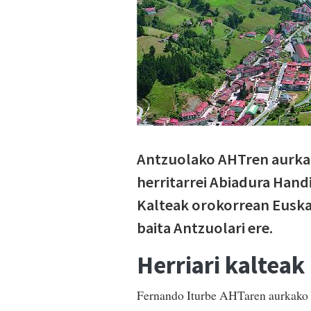
Antzuolako AHTren aurkako
herritarrei Abiadura Handi
Kalteak orokorrean Euskal
baita Antzuolari ere.
Herriari kalteak
Fernando Iturbe AHTaren aurkako k