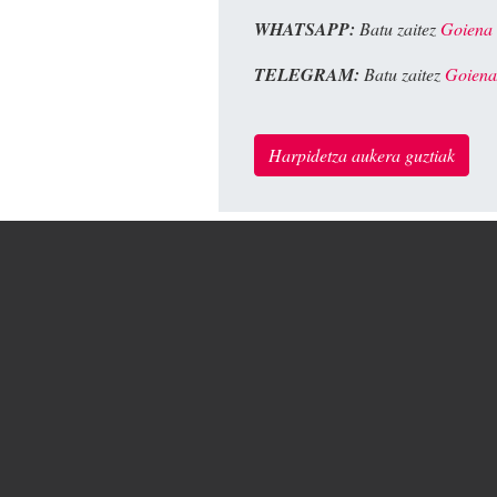
WHATSAPP:
Batu zaitez
Goiena
TELEGRAM:
Batu zaitez
Goiena
Harpidetza aukera guztiak