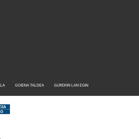
ALA
GOIENA TALDEA
GUREKIN LAN EGIN