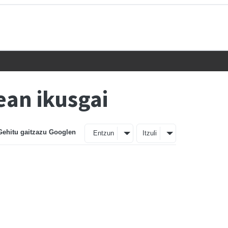
ean ikusgai
Gehitu gaitzazu Googlen
Entzun
Itzuli