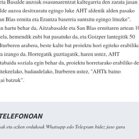
eta Basalde auzoak osasunarentzat kaltegarria den zarata jasan
alde auzoa desitxuratu egingo luke AHT aldenik alden pasako
an Blas ermita eta Erautza baserria suntsitu egingo lituzke".
an hartu behar da, Aitzabasalde eta San Blas ermitaren artean 1
ela, hemendik zubi bat pasatuko da, eta Goizper lantegitik 50
turberen arabera, beste kalte bat proiektu hori egiteko erabilik
a izango da. Horregatik guztiagatik, haren ustez, AHT
abaida soziala egin behar da, proiektu horretarako erabiliko d
daitekeelako, badaudelako, Iturberen ustez, "AHTk baino
ai batzuk".
 TELEFONOAN
ak eta azken ordukoak Whatsapp edo Telegram bidez jaso gura