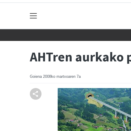
AHTren aurkako p
Goiena
2008ko martxoaren 7a