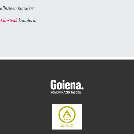
albisteen kanalera.
Albisteak
kanalera.