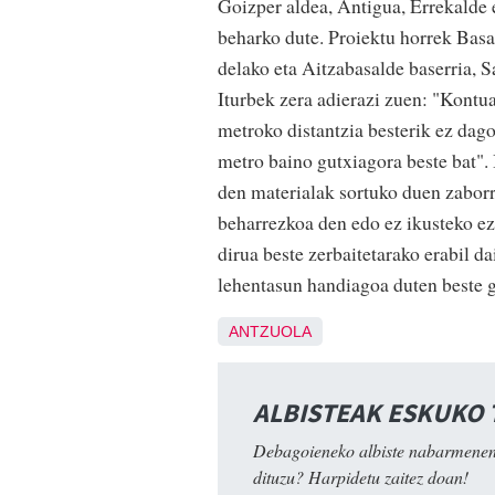
Goizper aldea, Antigua, Errekalde 
beharko dute. Proiektu horrek Bas
delako eta Aitzabasalde baserria, S
Iturbek zera adierazi zuen: "Kontu
metroko distantzia besterik ez dago
metro baino gutxiagora beste bat". I
den materialak sortuko duen zaborr
beharrezkoa den edo ez ikusteko ezt
dirua beste zerbaitetarako erabil 
lehentasun handiagoa duten beste g
ANTZUOLA
ALBISTEAK ESKUKO
Debagoieneko albiste nabarmenen
dituzu? Harpidetu zaitez doan!