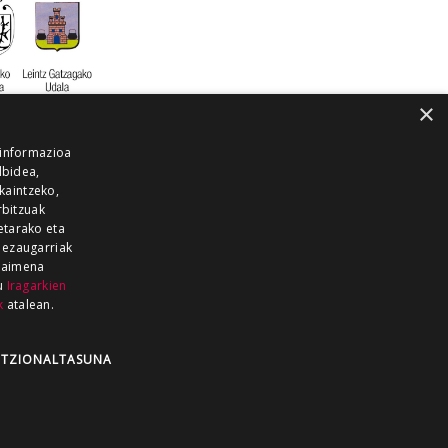
×
 informazioa
lbidea,
skaintzeko,
rbitzuak
etarako eta
 ezaugarriak
 baimena
zu
Iragarkien
k
atalean.
EITIA GUKA
AZKOITIA GUKA
BARRENA
GUKA
GUKA TELEBISTA
HIRUKA
TZIONALTASUNA
Z GUKA
ZUMAIA GUKA
28 KANALA