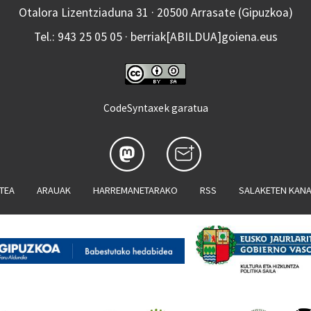
Otalora Lizentziaduna 31 · 20500 Arrasate (Gipuzkoa)
Tel.: 943 25 05 05 · berriak[ABILDUA]goiena.eus
CodeSyntaxek garatua
ATEA
ARAUAK
HARREMANETARAKO
RSS
SALAKETEN KAN