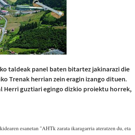
 taldeak panel baten bitartez jakinarazi die
ko Trenak herrian zein eragin izango dituen.
 Herri guztiari egingo dizkio proiektu horrek,
idearen esanetan "AHTk zarata ikaragarria ateratzen du, eta