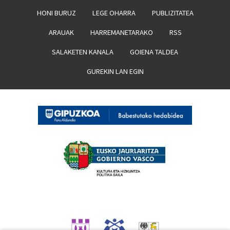
HONI BURUZ
LEGE OHARRA
PUBLIZITATEA
ARAUAK
HARREMANETARAKO
RSS
SALAKETEN KANALA
GOIENA TALDEA
GUREKIN LAN EGIN