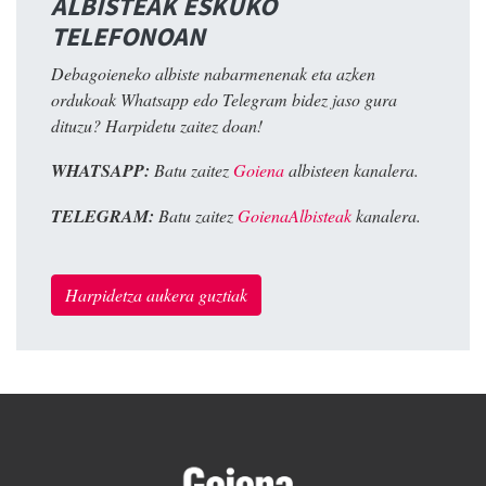
ALBISTEAK ESKUKO
TELEFONOAN
Debagoieneko albiste nabarmenenak eta azken
ordukoak Whatsapp edo Telegram bidez jaso gura
dituzu? Harpidetu zaitez doan!
WHATSAPP:
Batu zaitez
Goiena
albisteen kanalera.
TELEGRAM:
Batu zaitez
GoienaAlbisteak
kanalera.
Harpidetza aukera guztiak