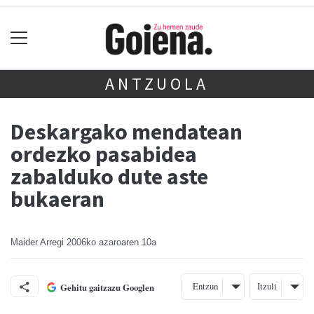
ANTZUOLA
Deskargako mendatean
ordezko pasabidea
zabalduko dute aste
bukaeran
Maider Arregi
2006ko azaroaren 10a
Entzun
Itzuli
Gehitu gaitzazu Googlen