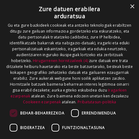
×
Zure datuen erabilera
arduratsua
Gu eta gure bazkideek cookieak eta antzeko teknologiak erabiltzen
ditugu zure gailuan informazioa gordetzeko eta eskuratzeko, eta
datu pertsonalak tratatzeko (adibidez, zure IP helbidea,
identifikatzaile bakarrak eta nabigazio-datuak), iragarki eta eduki
pertsonalizatuak eskaintzeko, iragarkiak eta edukia neurtzeko,
audientziaren inguruko ikuspegiak lortzeko eta zerbitzuak
hobetzeko.
Hirugarrenen hornitzaileek (4)
zure datuak ere trata
ditzakete helburu hauetarako eta beste batzuetarako, besteak beste
kokapen geografiko zehatzeko datuak eta gailuaren ezaugarriak
erabiliz. Zure aukerak webgune honi soilik aplikatzen zaizkio.
Hornitzaile batzuek baimena beharrean interes legitimoa oinarri
gisa erabil dezakete; aurka egiteko eskubidea duzu
Iragarkien
ezarpenak
atalean. Zure baimena edozein unetan ken dezakezu
Cookieen ezarpenak
atalean.
Pribatutasun-politika
BEHAR-BEHARREZKOA
ERRENDIMENDUA
BIDERATZEA
FUNTZIONALTASUNA