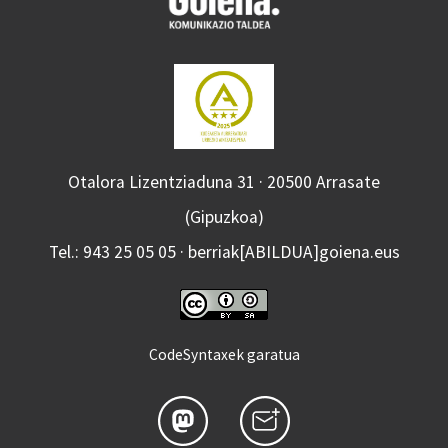
Otalora Lizentziaduna 31 · 20500 Arrasate
(Gipuzkoa)
Tel.: 943 25 05 05 · berriak[ABILDUA]goiena.eus
CodeSyntaxek garatua