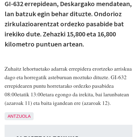
GI-632 errepidean, Deskargako mendatean,
lan batzuk egin behar dituzte. Ondorioz
zirkulazioarentzat ordezko pasabide bat
irekiko dute. Zehazki 15,800 eta 16,800
kilometro puntuen artean.
Zuhaitz lehortuetako adarrak errepidera erortzeko arriskua
dago eta horregatik asteburuan moztuko dituzte. GI-632
errepidearen puntu horretarako ordezko pasabidea
08:00etatik 13:00etara egongo da irekita, bai larunbatean
(azaroak 11) eta baita igandean ere (azaroak 12).
ANTZUOLA