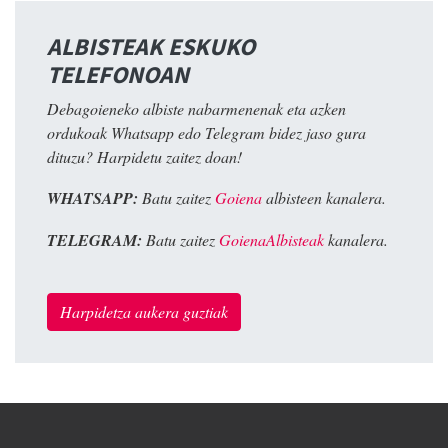
ALBISTEAK ESKUKO
TELEFONOAN
Debagoieneko albiste nabarmenenak eta azken
ordukoak Whatsapp edo Telegram bidez jaso gura
dituzu? Harpidetu zaitez doan!
WHATSAPP:
Batu zaitez
Goiena
albisteen kanalera.
TELEGRAM:
Batu zaitez
GoienaAlbisteak
kanalera.
Harpidetza aukera guztiak