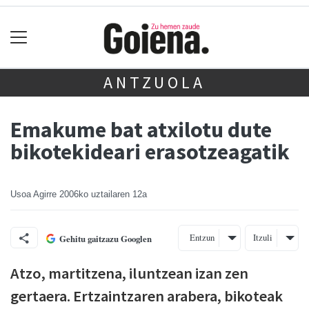
ANTZUOLA
Emakume bat atxilotu dute
bikotekideari erasotzeagatik
Usoa Agirre
2006ko uztailaren 12a
Entzun
Itzuli
Gehitu gaitzazu Googlen
Atzo, martitzena, iluntzean izan zen
gertaera. Ertzaintzaren arabera, bikoteak