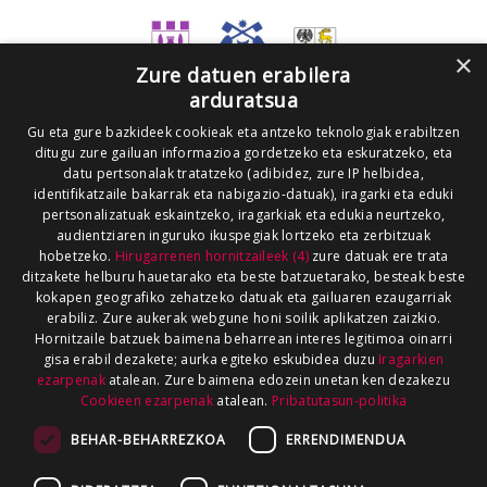
×
Zure datuen erabilera
arduratsua
Gu eta gure bazkideek cookieak eta antzeko teknologiak erabiltzen
ditugu zure gailuan informazioa gordetzeko eta eskuratzeko, eta
datu pertsonalak tratatzeko (adibidez, zure IP helbidea,
identifikatzaile bakarrak eta nabigazio-datuak), iragarki eta eduki
pertsonalizatuak eskaintzeko, iragarkiak eta edukia neurtzeko,
audientziaren inguruko ikuspegiak lortzeko eta zerbitzuak
hobetzeko.
Hirugarrenen hornitzaileek (4)
zure datuak ere trata
ditzakete helburu hauetarako eta beste batzuetarako, besteak beste
kokapen geografiko zehatzeko datuak eta gailuaren ezaugarriak
erabiliz. Zure aukerak webgune honi soilik aplikatzen zaizkio.
Hornitzaile batzuek baimena beharrean interes legitimoa oinarri
gisa erabil dezakete; aurka egiteko eskubidea duzu
Iragarkien
ezarpenak
atalean. Zure baimena edozein unetan ken dezakezu
Cookieen ezarpenak
atalean.
Pribatutasun-politika
BEHAR-BEHARREZKOA
ERRENDIMENDUA