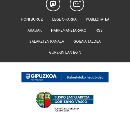
HONI BURUZ
LEGE OHARRA
PUBLIZITATEA
ARAUAK
HARREMANETARAKO
RSS
SALAKETEN KANALA
GOIENA TALDEA
GUREKIN LAN EGIN