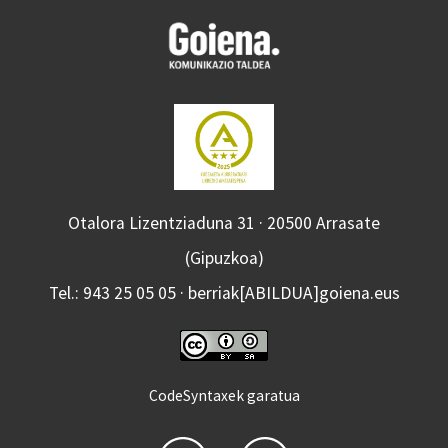
Otalora Lizentziaduna 31 · 20500 Arrasate
(Gipuzkoa)
Tel.: 943 25 05 05 · berriak[ABILDUA]goiena.eus
CodeSyntaxek garatua