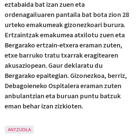
eztabaida bat izan zuen eta
ordenagailuaren pantaila bat bota zion 28
urteko emakumeak gizonezkoari burura.
Ertzaintzak emakumea atxilotu zuen eta
Bergarako ertzain-etxera eraman zuten,
etxe barruko tratu txarrak eragitearen
akusaziopean. Gaur deklaratu du
Bergarako epaitegian. Gizonezkoa, berriz,
Debagoieneko Ospitalera eraman zuten
anbulantzian eta buruan puntu batzuk
eman behar izan zizkioten.
ANTZUOLA