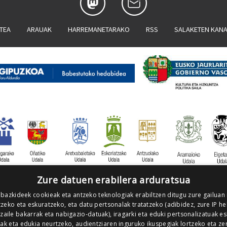
ATEA
ARAUAK
HARREMANETARAKO
RSS
SALAKETEN KAN
Zure datuen erabilera arduratsua
 bazkideek cookieak eta antzeko teknologiak erabiltzen ditugu zure gailuan
zeko eta eskuratzeko, eta datu pertsonalak tratatzeko (adibidez, zure IP he
tzaile bakarrak eta nabigazio-datuak), iragarki eta eduki pertsonalizatuak e
iak eta edukia neurtzeko, audientziaren inguruko ikuspegiak lortzeko eta ze