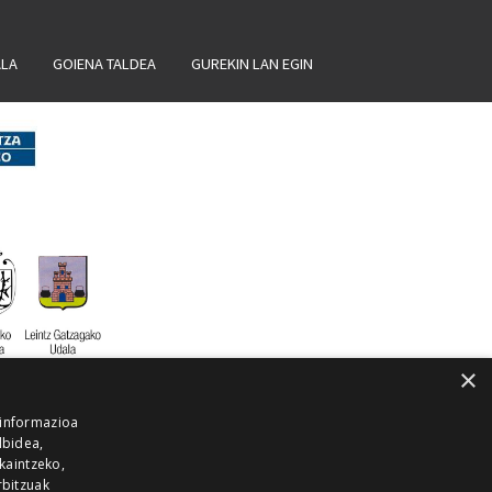
ALA
GOIENA TALDEA
GUREKIN LAN EGIN
×
 informazioa
lbidea,
skaintzeko,
rbitzuak