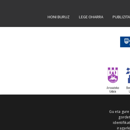
HONI BURUZ
LEGE OHARRA
PUBLIZIT
Gu eta gure
gordet
identifika
iragark