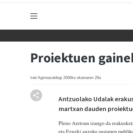
Proiektuen gaine
Irati Agirreazaldegi
2006ko ekainaren 28a
Antzuolako Udalak erakus
martxan dauden proiektu
Pleno Aretoan izango da erakusketa
eta Eguzki auzoko sustapen publiko