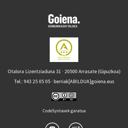
Otalora Lizentziaduna 31 · 20500 Arrasate (Gipuzkoa)
Tel.: 943 25 05 05 · berriak[ABILDUA]goiena.eus
CodeSyntaxek garatua