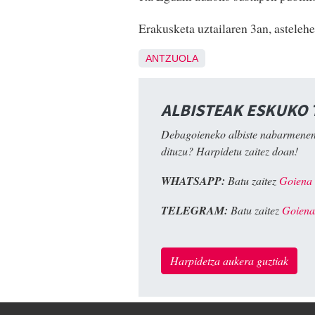
Erakusketa uztailaren 3an, astelehe
ANTZUOLA
ALBISTEAK ESKUKO
Debagoieneko albiste nabarmenen
dituzu? Harpidetu zaitez doan!
WHATSAPP:
Batu zaitez
Goiena
TELEGRAM:
Batu zaitez
Goiena
Harpidetza aukera guztiak