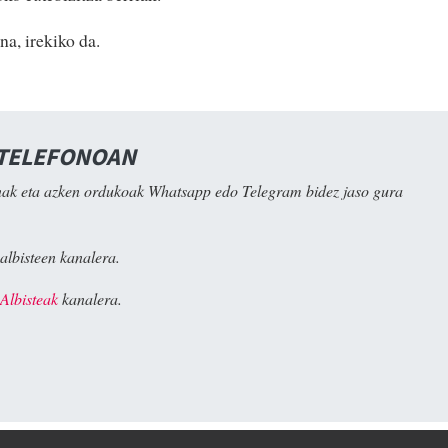
na, irekiko da.
 TELEFONOAN
ak eta azken ordukoak Whatsapp edo Telegram bidez jaso gura
albisteen kanalera.
Albisteak
kanalera.