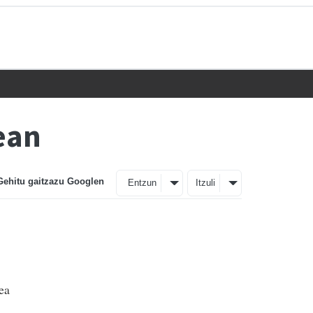
ean
Gehitu gaitzazu Googlen
Entzun
Itzuli
ea