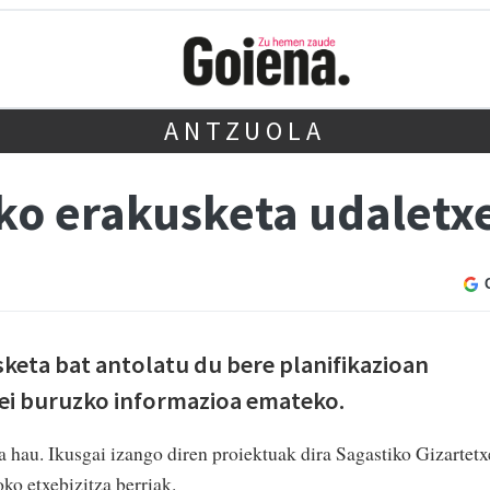
ANTZUOLA
ko erakusketa udaletx
keta bat antolatu du bere planifikazioan
ei buruzko informazioa emateko.
 hau. Ikusgai izango diren proiektuak dira Sagastiko Gizartetx
ko etxebizitza berriak.