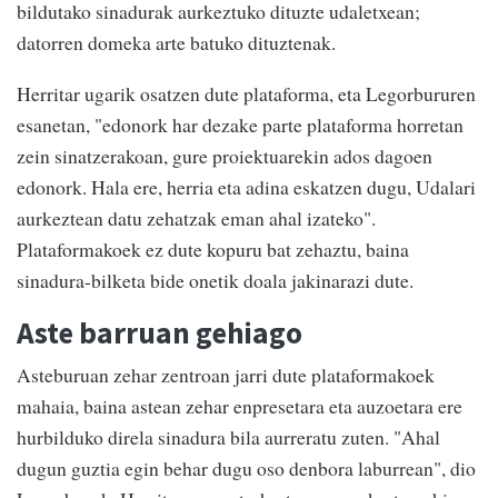
bildutako sinadurak aurkeztuko dituzte udaletxean;
datorren domeka arte batuko dituztenak.
Herritar ugarik osatzen dute plataforma, eta Legorbururen
esanetan, "edonork har dezake parte plataforma horretan
zein sinatzerakoan, gure proiektuarekin ados dagoen
edonork. Hala ere, herria eta adina eskatzen dugu, Udalari
aurkeztean datu zehatzak eman ahal izateko".
Plataformakoek ez dute kopuru bat zehaztu, baina
sinadura-bilketa bide onetik doala jakinarazi dute.
Aste barruan gehiago
Asteburuan zehar zentroan jarri dute plataformakoek
mahaia, baina astean zehar enpresetara eta auzoetara ere
hurbilduko direla sinadura bila aurreratu zuten. "Ahal
dugun guztia egin behar dugu oso denbora laburrean", dio