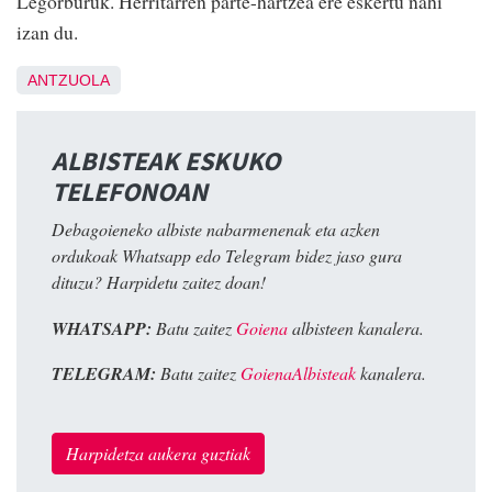
Legorburuk. Herritarren parte-hartzea ere eskertu nahi
izan du.
ANTZUOLA
ALBISTEAK ESKUKO
TELEFONOAN
Debagoieneko albiste nabarmenenak eta azken
ordukoak Whatsapp edo Telegram bidez jaso gura
dituzu? Harpidetu zaitez doan!
WHATSAPP:
Batu zaitez
Goiena
albisteen kanalera.
TELEGRAM:
Batu zaitez
GoienaAlbisteak
kanalera.
Harpidetza aukera guztiak