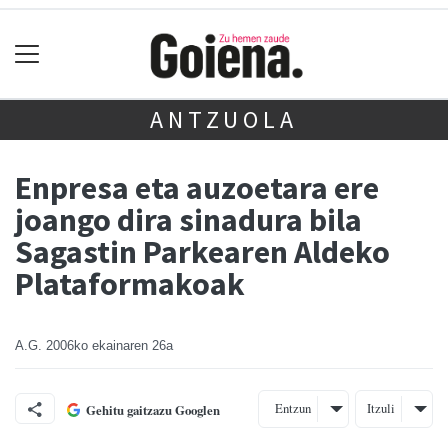
ANTZUOLA
Enpresa eta auzoetara ere
joango dira sinadura bila
Sagastin Parkearen Aldeko
Plataformakoak
A.G.
2006ko ekainaren 26a
Entzun
Itzuli
Gehitu gaitzazu Googlen