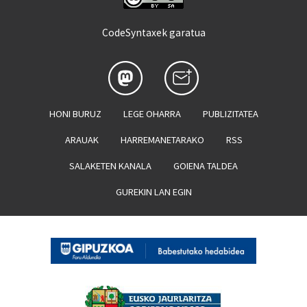
CodeSyntaxek garatua
HONI BURUZ
LEGE OHARRA
PUBLIZITATEA
ARAUAK
HARREMANETARAKO
RSS
SALAKETEN KANALA
GOIENA TALDEA
GUREKIN LAN EGIN