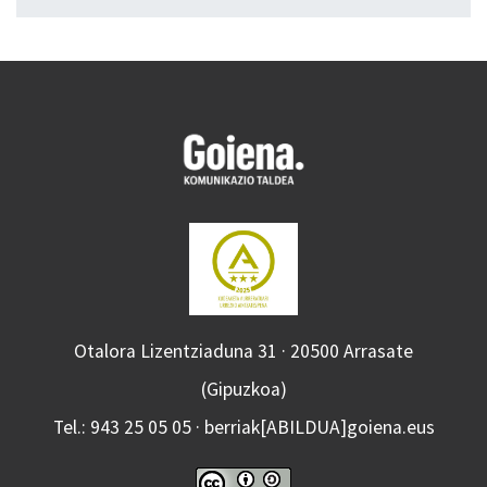
Otalora Lizentziaduna 31 · 20500 Arrasate
(Gipuzkoa)
Tel.: 943 25 05 05 · berriak[ABILDUA]goiena.eus