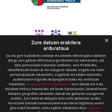
×
Zure datuen erabilera
arduratsua
Gu eta gure bazkideek cookieak eta antzeko teknologiak erabiltzen
ditugu zure gailuan informazioa gordetzeko eta eskuratzeko, eta
datu pertsonalak tratatzeko (adibidez, zure IP helbidea,
identifikatzaile bakarrak eta nabigazio-datuak), iragarki eta eduki
pertsonalizatuak eskaintzeko, iragarkiak eta edukia neurtzeko,
audientziaren inguruko ikuspegiak lortzeko eta zerbitzuak
hobetzeko.
Hirugarrenen hornitzaileek (4)
zure datuak ere trata
ditzakete helburu hauetarako eta beste batzuetarako, besteak beste
kokapen geografiko zehatzeko datuak eta gailuaren ezaugarriak
erabiliz. Zure aukerak webgune honi soilik aplikatzen zaizkio.
Hornitzaile batzuek baimena beharrean interes legitimoa oinarri
gisa erabil dezakete; aurka egiteko eskubidea duzu
Iragarkien