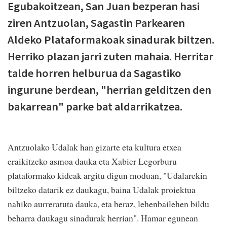
Egubakoitzean, San Juan bezperan hasi
ziren Antzuolan, Sagastin Parkearen
Aldeko Plataformakoak sinadurak biltzen.
Herriko plazan jarri zuten mahaia. Herritar
talde horren helburua da Sagastiko
ingurune berdean, "herrian gelditzen den
bakarrean" parke bat aldarrikatzea.
Antzuolako Udalak han gizarte eta kultura etxea
eraikitzeko asmoa dauka eta Xabier Legorburu
plataformako kideak argitu digun moduan, "Udalarekin
biltzeko datarik ez daukagu, baina Udalak proiektua
nahiko aurreratuta dauka, eta beraz, lehenbailehen bildu
beharra daukagu sinadurak herrian". Hamar egunean