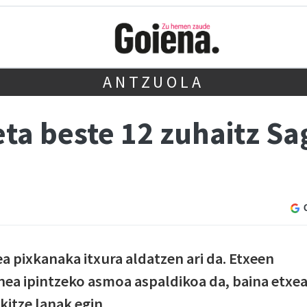
ANTZUOLA
ta beste 12 zuhaitz Sa
 pixkanaka itxura aldatzen ari da. Etxeen
nea ipintzeko asmoa aspaldikoa da, baina etxe
kitze lanak egin.