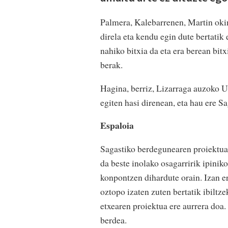
Palmera, Kalebarrenen, Martin oki
direla eta kendu egin dute bertatik
nahiko bitxia da eta era berean bit
berak.
Hagina, berriz, Lizarraga auzoko U
egiten hasi direnean, eta hau ere S
Espaloia
Sagastiko berdegunearen proiektua a
da beste inolako osagarririk ipini
konpontzen dihardute orain. Izan e
oztopo izaten zuten bertatik ibiltz
etxearen proiektua ere aurrera doa
berdea.