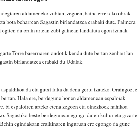
ndegiaren aldameneko zubian, zegoen, baina errekako obrak
 eta bota beharrean Sagastin birlandatzea erabaki dute. Palmera
xi egiten du orain artean zubi gainean landatuta egon izanak
garte Torre baserriaren ondotik kendu dute bertan zenbait lan
agastin birlandatzea erabaki du Udalak.
spaldikoa da eta gutxi falta da dena gertu izateko. Oraingoz, 
ko bertan. Hala ere, berdegune honen aldamenean espaloiak
re, bi espaloiren arteko etena zegoen eta oinezkoek nahikoa
eko. Sagastiko beste berdegunean egingo duten kultur eta gizart
. Behin egindakoan eraikinaren inguruan ere egongo da gune