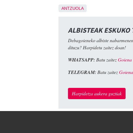
ANTZUOLA
ALBISTEAK ESKUKO
Debagoieneko albiste nabarmenen
dituzu? Harpidetu zaitez doan!
WHATSAPP:
Batu zaitez
Goiena
TELEGRAM:
Batu zaitez
Goiena
Harpidetza aukera guztiak