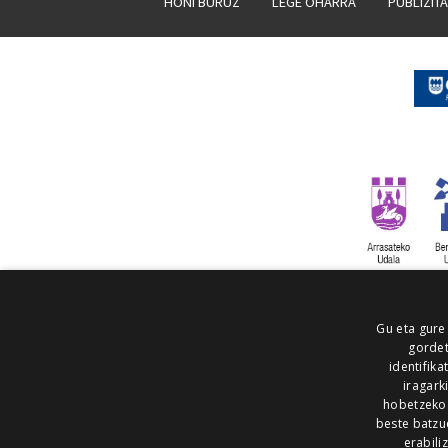
HONI BURUZ
LEGE OHARRA
PUBLIZIT
Gu eta gure
gordet
identifika
iragark
hobetzeko
beste batzu
erabili