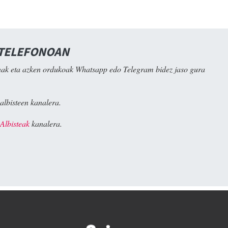
 TELEFONOAN
ak eta azken ordukoak Whatsapp edo Telegram bidez jaso gura
albisteen kanalera.
Albisteak
kanalera.