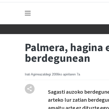
Palmera, hagina e
berdegunean
Irati Agirreazaldegi
2006ko apirilaren 7a
Sagasti auzoko berdegunea
arteko lur zatian berdegu
amaitu arte ez dituzte ego