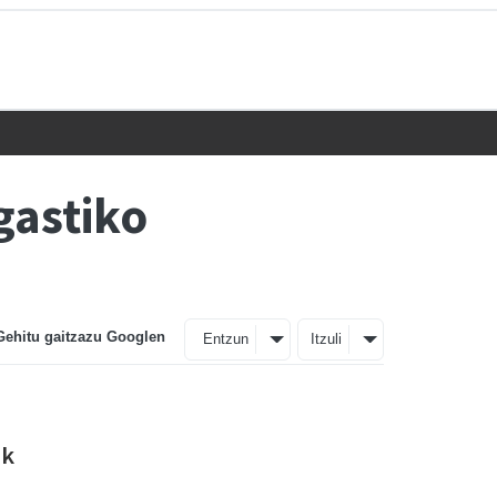
gastiko
Gehitu gaitzazu Googlen
Entzun
Itzuli
ak