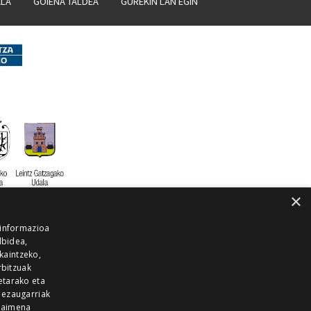
ALA
GOIENA TALDEA
GUREKIN LAN EGIN
×
 informazioa
lbidea,
skaintzeko,
rbitzuak
etarako eta
 ezaugarriak
 baimena