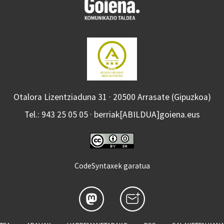
Otalora Lizentziaduna 31 · 20500 Arrasate (Gipuzkoa)
Tel.: 943 25 05 05 · berriak[ABILDUA]goiena.eus
CodeSyntaxek garatua