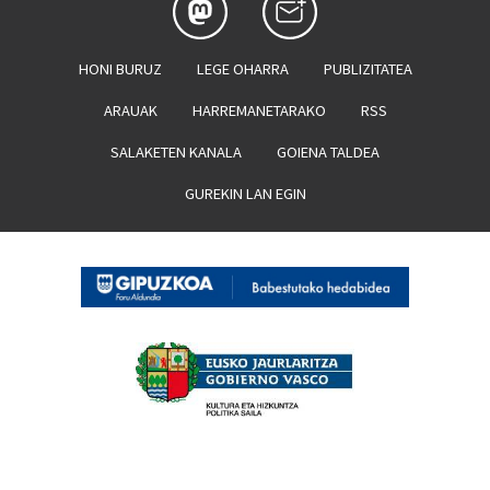
HONI BURUZ
LEGE OHARRA
PUBLIZITATEA
ARAUAK
HARREMANETARAKO
RSS
SALAKETEN KANALA
GOIENA TALDEA
GUREKIN LAN EGIN