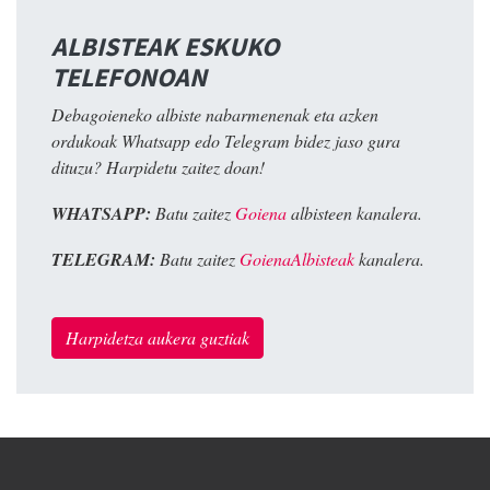
ALBISTEAK ESKUKO
TELEFONOAN
Debagoieneko albiste nabarmenenak eta azken
ordukoak Whatsapp edo Telegram bidez jaso gura
dituzu? Harpidetu zaitez doan!
WHATSAPP:
Batu zaitez
Goiena
albisteen kanalera.
TELEGRAM:
Batu zaitez
GoienaAlbisteak
kanalera.
Harpidetza aukera guztiak