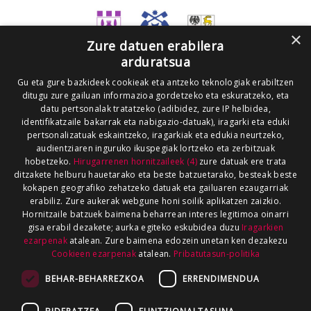
×
Zure datuen erabilera
arduratsua
Gu eta gure bazkideek cookieak eta antzeko teknologiak erabiltzen
ditugu zure gailuan informazioa gordetzeko eta eskuratzeko, eta
datu pertsonalak tratatzeko (adibidez, zure IP helbidea,
identifikatzaile bakarrak eta nabigazio-datuak), iragarki eta eduki
pertsonalizatuak eskaintzeko, iragarkiak eta edukia neurtzeko,
audientziaren inguruko ikuspegiak lortzeko eta zerbitzuak
hobetzeko.
Hirugarrenen hornitzaileek (4)
zure datuak ere trata
ditzakete helburu hauetarako eta beste batzuetarako, besteak beste
kokapen geografiko zehatzeko datuak eta gailuaren ezaugarriak
erabiliz. Zure aukerak webgune honi soilik aplikatzen zaizkio.
Hornitzaile batzuek baimena beharrean interes legitimoa oinarri
gisa erabil dezakete; aurka egiteko eskubidea duzu
Iragarkien
ezarpenak
atalean. Zure baimena edozein unetan ken dezakezu
Cookieen ezarpenak
atalean.
Pribatutasun-politika
BEHAR-BEHARREZKOA
ERRENDIMENDUA