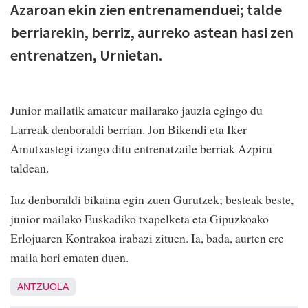
Azaroan ekin zien entrenamenduei; talde
berriarekin, berriz, aurreko astean hasi zen
entrenatzen, Urnietan.
Junior mailatik amateur mailarako jauzia egingo du
Larreak denboraldi berrian. Jon Bikendi eta Iker
Amutxastegi izango ditu entrenatzaile berriak Azpiru
taldean.
Iaz denboraldi bikaina egin zuen Gurutzek; besteak beste,
junior mailako Euskadiko txapelketa eta Gipuzkoako
Erlojuaren Kontrakoa irabazi zituen. Ia, bada, aurten ere
maila hori ematen duen.
ANTZUOLA