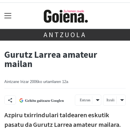
ANTZUOLA
Gurutz Larrea amateur
mailan
Aintzane Irizar
2006ko urtarrilaren 12a
Entzun
Itzuli
Gehitu gaitzazu Googlen
Azpiru txirrindulari taldearen eskutik
pasatu da Gurutz Larrea amateur mailara.