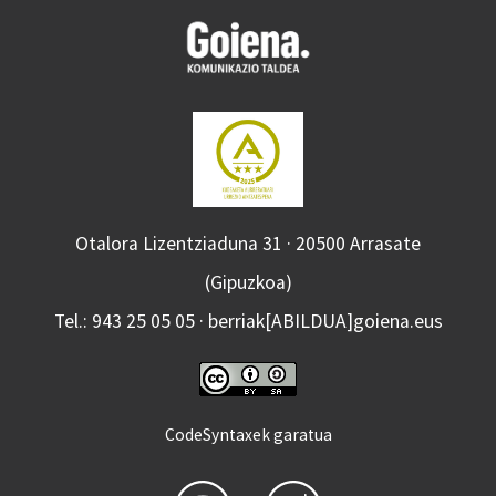
Otalora Lizentziaduna 31 · 20500 Arrasate
(Gipuzkoa)
Tel.: 943 25 05 05 · berriak[ABILDUA]goiena.eus
CodeSyntaxek garatua