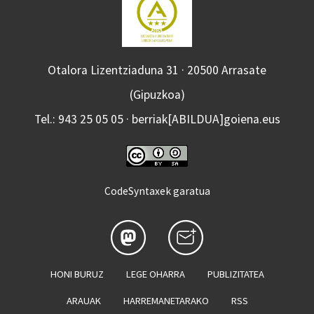
Otalora Lizentziaduna 31 · 20500 Arrasate
(Gipuzkoa)
Tel.: 943 25 05 05 · berriak[ABILDUA]goiena.eus
CodeSyntaxek garatua
HONI BURUZ
LEGE OHARRA
PUBLIZITATEA
ARAUAK
HARREMANETARAKO
RSS