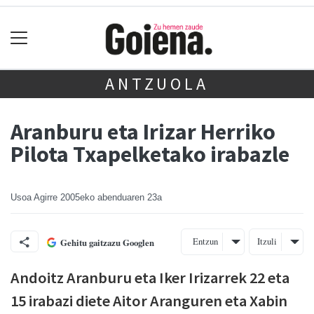
ANTZUOLA
Aranburu eta Irizar Herriko
Pilota Txapelketako irabazle
Usoa Agirre
2005eko abenduaren 23a
Entzun
Itzuli
Gehitu gaitzazu Googlen
Andoitz Aranburu eta Iker Irizarrek 22 eta
15 irabazi diete Aitor Aranguren eta Xabin