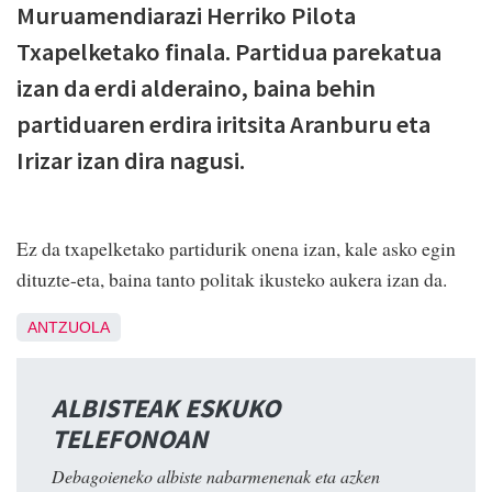
Muruamendiarazi Herriko Pilota
Txapelketako finala. Partidua parekatua
izan da erdi alderaino, baina behin
partiduaren erdira iritsita Aranburu eta
Irizar izan dira nagusi.
Ez da txapelketako partidurik onena izan, kale asko egin
dituzte-eta, baina tanto politak ikusteko aukera izan da.
ANTZUOLA
ALBISTEAK ESKUKO
TELEFONOAN
Debagoieneko albiste nabarmenenak eta azken