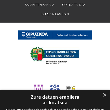
SALAKETEN KANALA
GOIENA TALDEA
GUREKIN LAN EGIN
×
Zure datuen erabilera
arduratsua
Gu eta gure bazkideek cookieak eta antzeko teknologiak erabiltzen