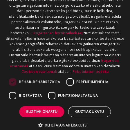
ditugu zure gailuan informazioa gordetzeko eta eskuratzeko, eta
datu pertsonalak tratatzeko (adibidez, zure IP helbidea,
identifikatzaile bakarrak eta nabigazio-datuak), iragarki eta eduki
pertsonalizatuak eskaintzeko, iragarkiak eta edukia neurtzeko,
audientziaren inguruko ikuspegiak lortzeko eta zerbitzuak
hobetzeko.
Hirugarrenen hornitzaileek (4)
zure datuak ere trata
ditzakete helburu hauetarako eta beste batzuetarako, besteak beste
kokapen geografiko zehatzeko datuak eta gailuaren ezaugarriak
erabiliz. Zure aukerak webgune honi soilik aplikatzen zaizkio.
Hornitzaile batzuek baimena beharrean interes legitimoa oinarri
gisa erabil dezakete; aurka egiteko eskubidea duzu
Iragarkien
ezarpenak
atalean. Zure baimena edozein unetan ken dezakezu
Cookieen ezarpenak
atalean.
Pribatutasun-politika
BEHAR-BEHARREZKOA
ERRENDIMENDUA
BIDERATZEA
FUNTZIONALTASUNA
GUZTIAK ONARTU
GUZTIAK UKATU
XEHETASUNAK ERAKUTSI