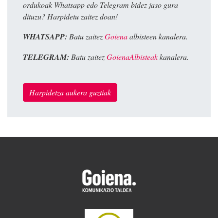
ordukoak Whatsapp edo Telegram bidez jaso gura
dituzu? Harpidetu zaitez doan!
WHATSAPP:
Batu zaitez
Goiena
albisteen kanalera.
TELEGRAM:
Batu zaitez
GoienaAlbisteak
kanalera.
Harpidetza aukera guztiak